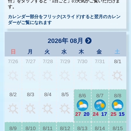
付」をタップすると「1日ごと」の天気がご覧いただけま
す。
カレンダー部分をフリック(スライド)すると翌月のカレン
ダーがご覧になれます
2026年 08月
日
月
火
水
木
金
土
7/26
7/27
7/28
7/29
7/30
7/31
8/1
2
8/2
8/3
8/4
8/5
8/6
8/7
8/8
27
|
20
24
|
17
25
|
15
2
8/9
8/10
8/11
8/12
8/13
8/14
8/15