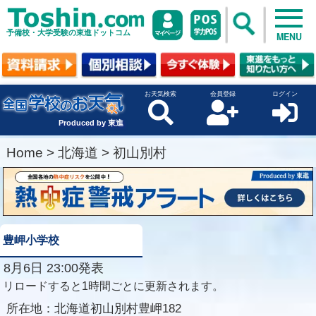
予備校・大学受験の東進ドットコム
MENU
お天気検索
会員登録
ログイン
Produced by 東進
Home
>
北海道
>
初山別村
豊岬小学校
8月6日 23:00発表
リロードすると1時間ごとに更新されます。
所在地：
北海道初山別村豊岬182