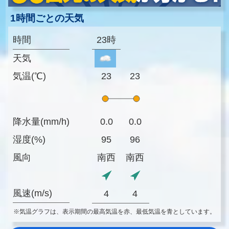
1時間ごとの天気
時間
23時
天気
気温(℃)
23
23
降水量(mm/h)
0.0
0.0
湿度(%)
95
96
風向
南西
南西
風速(m/s)
4
4
※気温グラフは、表示期間の最高気温を赤、最低気温を青としています。