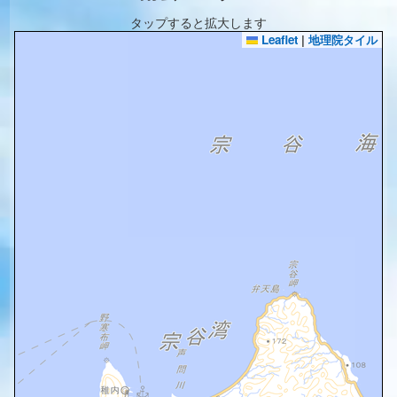
タップすると拡大します
Leaflet
|
地理院タイル