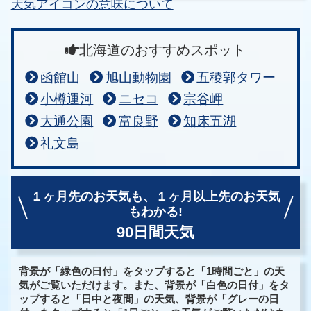
天気アイコンの意味について
北海道のおすすめスポット
函館山
旭山動物園
五稜郭タワー
小樽運河
ニセコ
宗谷岬
大通公園
富良野
知床五湖
礼文島
１ヶ月先のお天気も、
１ヶ月以上先のお天気
もわかる!
90日間天気
背景が「緑色の日付」をタップすると「1時間ごと」の天
気がご覧いただけます。また、背景が「白色の日付」をタ
ップすると「日中と夜間」の天気、背景が「グレーの日