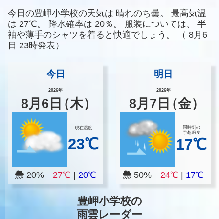
今日の豊岬小学校の天気は
晴れのち曇。
最高気温
は
27℃。
降水確率は
20％。
服装については、
半
袖や薄手のシャツを着ると快適でしょう。
（
8月6
日 23時発表）
今日
明日
2026年
2026年
8
月
6
日
（木）
8
月
7
日
（金）
同時刻の
現在温度
予想温度
23℃
17℃
20%
27℃
|
20℃
50%
24℃
|
17℃
豊岬小学校の
雨雲レーダー