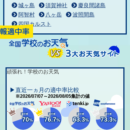
城ヶ島
須賀神社
慶良間諸島
阿智村
八ヶ岳
波照間島
四国カルスト
頑張れ！学校のお天気
▶直近一ヵ月の適中率比較
※2026/07/07～2026/08/05集計の値
適中率
適中率
適中率
適中率
70
76.7
63.3
73.3
%
%
%
%