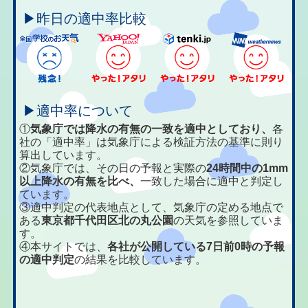
▶昨日の適中率比較
▶適中率について
①
気象庁では降水の有無の一致を適中としており、
各
社の「適中率」は気象庁による検証方法の基準に則り
算出しています。
②気象庁では、その日の予報と実際の
24時間中の1mm
以上降水の有無を比べ、
一致した場合に適中と判定し
ています。
③適中判定の代表地点として、気象庁の定める地点で
ある
東京都千代田区北の丸公園
の天気を参照していま
す。
④本サイトでは、
各社が公開している7日前0時の予報
の適中判定
の結果を比較しています。