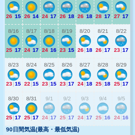
26
|
15
26
|
14
24
|
17
26
|
18
26
|
18
28
|
17
27
|
17
2
8/16
8/17
8/18
8/19
8/20
8/21
8/22
25
|
17
24
|
17
24
|
16
23
|
15
26
|
18
26
|
17
23
|
17
1
8/23
8/24
8/25
8/26
8/27
8/28
8/29
23
|
15
22
|
15
23
|
15
23
|
17
24
|
18
25
|
18
25
|
17
2
8/30
8/31
9/1
9/2
9/3
9/4
9/5
25
|
17
25
|
17
24
|
17
25
|
17
24
|
17
25
|
16
24
|
16
90日間気温(最高・最低気温)