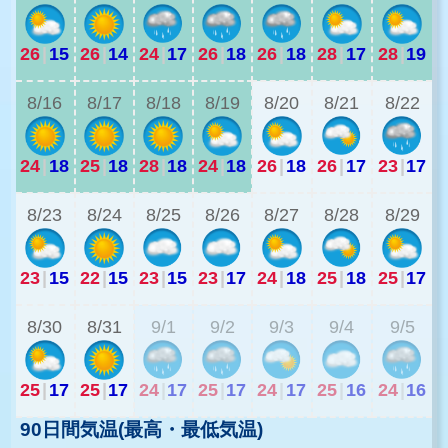
26
|
15
26
|
14
24
|
17
26
|
18
26
|
18
28
|
17
28
|
19
2
8/16
8/17
8/18
8/19
8/20
8/21
8/22
24
|
18
25
|
18
28
|
18
24
|
18
26
|
18
26
|
17
23
|
17
1
8/23
8/24
8/25
8/26
8/27
8/28
8/29
23
|
15
22
|
15
23
|
15
23
|
17
24
|
18
25
|
18
25
|
17
2
8/30
8/31
9/1
9/2
9/3
9/4
9/5
25
|
17
25
|
17
24
|
17
25
|
17
24
|
17
25
|
16
24
|
16
90日間気温(最高・最低気温)