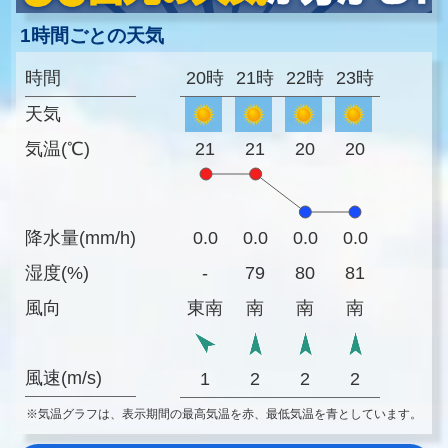
1時間ごとの天気
時間
20時
21時
22時
23時
天気
気温(℃)
21
21
20
20
降水量(mm/h)
0.0
0.0
0.0
0.0
湿度(%)
-
79
80
81
風向
東南
南
南
南
風速(m/s)
1
2
2
2
※気温グラフは、表示期間の最高気温を赤、最低気温を青としています。