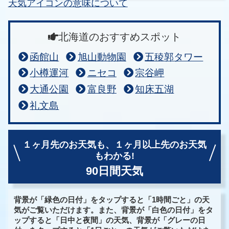
天気アイコンの意味について
北海道のおすすめスポット
函館山
旭山動物園
五稜郭タワー
小樽運河
ニセコ
宗谷岬
大通公園
富良野
知床五湖
礼文島
１ヶ月先のお天気も、
１ヶ月以上先のお天気
もわかる!
90日間天気
背景が「緑色の日付」をタップすると「1時間ごと」の天
気がご覧いただけます。また、背景が「白色の日付」をタ
ップすると「日中と夜間」の天気、背景が「グレーの日