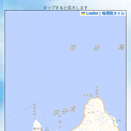
タップすると拡大します
Leaflet
|
地理院タイル