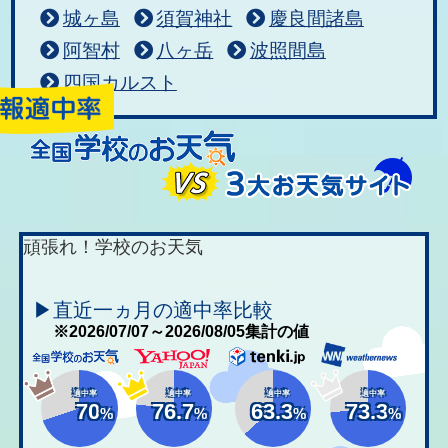
城ヶ島
須賀神社
慶良間諸島
阿智村
八ヶ岳
波照間島
四国カルスト
頑張れ！学校のお天気
▶直近一ヵ月の適中率比較
※2026/07/07～2026/08/05集計の値
適中率
適中率
適中率
適中率
70
76.7
63.3
73.3
%
%
%
%