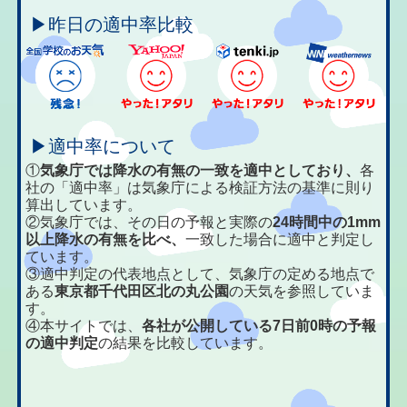
▶昨日の適中率比較
▶適中率について
①
気象庁では降水の有無の一致を適中としており、
各
社の「適中率」は気象庁による検証方法の基準に則り
算出しています。
②気象庁では、その日の予報と実際の
24時間中の1mm
以上降水の有無を比べ、
一致した場合に適中と判定し
ています。
③適中判定の代表地点として、気象庁の定める地点で
ある
東京都千代田区北の丸公園
の天気を参照していま
す。
④本サイトでは、
各社が公開している7日前0時の予報
の適中判定
の結果を比較しています。