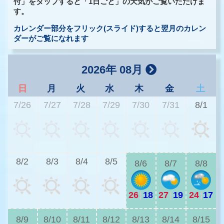
付」をタップすると「1日ごと」の天気がご覧いただけま
す。
カレンダー部分をフリック(スライド)すると翌月のカレン
ダーがご覧になれます
2026年 08月
日
月
火
水
木
金
土
7/26
7/27
7/28
7/29
7/30
7/31
8/1
2
8/2
8/3
8/4
8/5
8/6
8/7
8/8
26
|
18
27
|
19
24
|
17
2
8/9
8/10
8/11
8/12
8/13
8/14
8/15