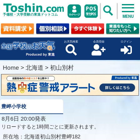
予備校・大学受験の東進ドットコム
MENU
お天気検索
会員登録
ログイン
Produced by 東進
Home
>
北海道
>
初山別村
豊岬小学校
8月6日 20:00発表
リロードすると1時間ごとに更新されます。
所在地：
北海道初山別村豊岬182