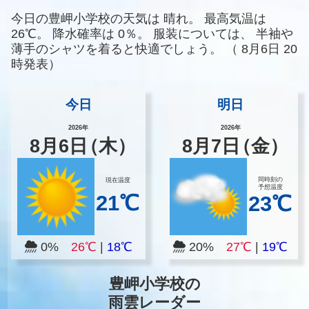
今日の豊岬小学校の天気は
晴れ。
最高気温は
26℃。
降水確率は
0％。
服装については、
半袖や
薄手のシャツを着ると快適でしょう。
（
8月6日 20
時発表）
今日
明日
2026年
2026年
8
月
6
日
（木）
8
月
7
日
（金）
同時刻の
現在温度
予想温度
21℃
23℃
0%
26℃
|
18℃
20%
27℃
|
19℃
豊岬小学校の
雨雲レーダー