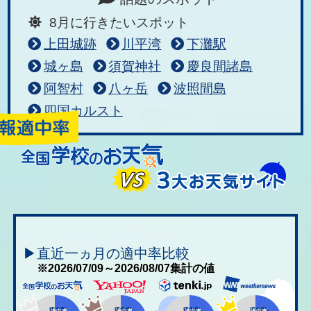
8月に行きたいスポット
上田城跡
川平湾
下灘駅
城ヶ島
須賀神社
慶良間諸島
阿智村
八ヶ岳
波照間島
四国カルスト
▶直近一ヵ月の適中率比較
※2026/07/09～2026/08/07集計の値
適中率
適中率
適中率
適中率