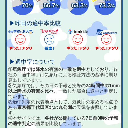
70
66.7
63.3
73.3
%
%
%
%
▶昨日の適中率比較
▶適中率について
①
気象庁では降水の有無の一致を適中としており、
各
社の「適中率」は気象庁による検証方法の基準に則り
算出しています。
②気象庁では、その日の予報と実際の
24時間中の1mm
以上降水の有無を比べ、
一致した場合に適中と判定し
ています。
③適中判定の代表地点として、気象庁の定める地点で
ある
東京都千代田区北の丸公園
の天気を参照していま
す。
④本サイトでは、
各社が公開している7日前0時の予報
の適中判定
の結果を比較しています。