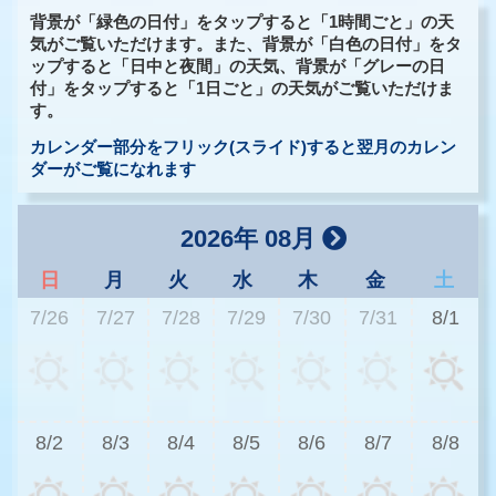
背景が「緑色の日付」をタップすると「1時間ごと」の天
気がご覧いただけます。また、背景が「白色の日付」をタ
ップすると「日中と夜間」の天気、背景が「グレーの日
付」をタップすると「1日ごと」の天気がご覧いただけま
す。
カレンダー部分をフリック(スライド)すると翌月のカレン
ダーがご覧になれます
2026年 08月
日
月
火
水
木
金
土
7/26
7/27
7/28
7/29
7/30
7/31
8/1
2
8/2
8/3
8/4
8/5
8/6
8/7
8/8