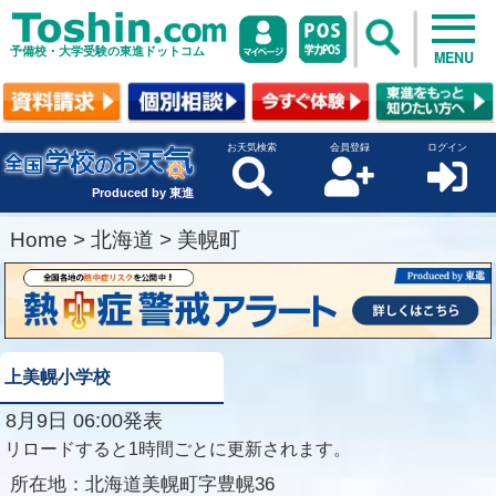
予備校・大学受験の東進ドットコム
MENU
お天気検索
会員登録
ログイン
Produced by 東進
Home
>
北海道
>
美幌町
上美幌小学校
8月9日 06:00発表
リロードすると1時間ごとに更新されます。
所在地：
北海道美幌町字豊幌36