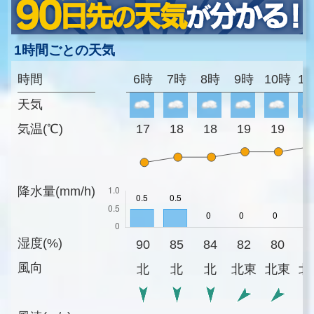
1時間ごとの天気
時間
6時
7時
8時
9時
10時
1
天気
気温(℃)
17
18
18
19
19
2
降水量(mm/h)
湿度(%)
90
85
84
82
80
7
風向
北
北
北
北東
北東
北