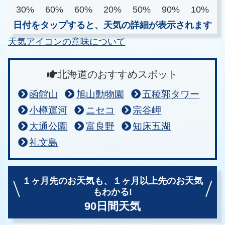
30%
60%
60%
20%
50%
90%
10%
日付をタップすると、天気の詳細が表示されます
天気アイコンの意味について
北海道のおすすめスポット
函館山
旭山動物園
五稜郭タワー
小樽運河
ニセコ
宗谷岬
大通公園
富良野
知床五湖
礼文島
１ヶ月先のお天気も、
１ヶ月以上先のお天気
もわかる!
90日間天気