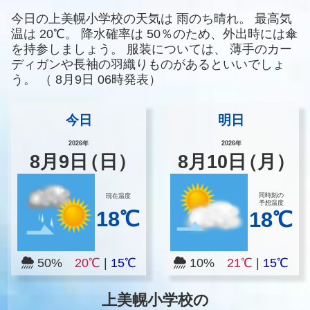
今日の上美幌小学校の天気は
雨のち晴れ。
最高気
温は
20℃。
降水確率は
50％のため、外出時には傘
を持参しましょう。
服装については、
薄手のカー
ディガンや長袖の羽織りものがあるといいでしょ
う。
（
8月9日 06時発表）
今日
明日
2026年
2026年
8
月
9
日
（日）
8
月
10
日
（月）
同時刻の
現在温度
予想温度
18℃
18℃
50%
20℃
|
15℃
10%
21℃
|
15℃
上美幌小学校の