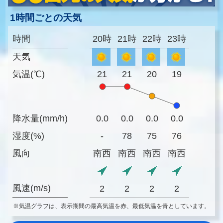
1時間ごとの天気
時間
20時
21時
22時
23時
天気
気温(℃)
21
21
20
19
降水量(mm/h)
0.0
0.0
0.0
0.0
湿度(%)
-
78
75
76
風向
南西
南西
南西
南西
風速(m/s)
2
2
2
2
※気温グラフは、表示期間の最高気温を赤、最低気温を青としています。