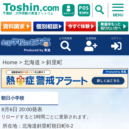
予備校・大学受験の東進ドットコム
MENU
お天気検索
会員登録
ログイン
Produced by 東進
Home
>
北海道
>
斜里町
朝日小学校
8月6日 20:00発表
リロードすると1時間ごとに更新されます。
所在地：
北海道斜里町朝日町6-2