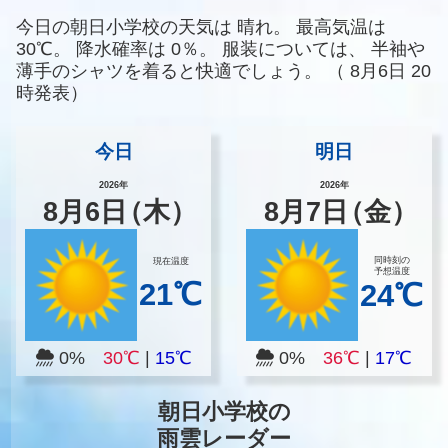
今日の朝日小学校の天気は
晴れ。
最高気温は
30℃。
降水確率は
0％。
服装については、
半袖や
薄手のシャツを着ると快適でしょう。
（
8月6日 20
時発表）
今日
明日
2026年
2026年
8
月
6
日
（木）
8
月
7
日
（金）
同時刻の
現在温度
予想温度
21℃
24℃
0%
30℃
|
15℃
0%
36℃
|
17℃
朝日小学校の
雨雲レーダー