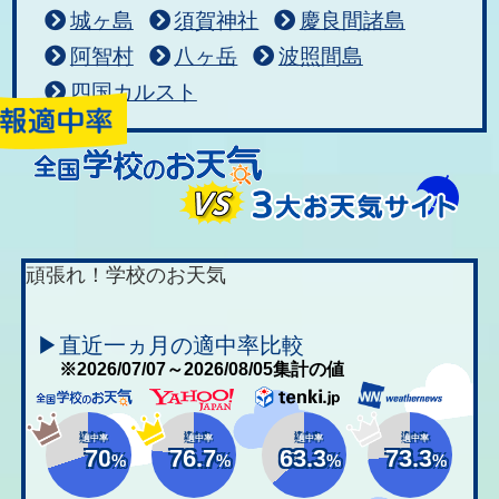
城ヶ島
須賀神社
慶良間諸島
阿智村
八ヶ岳
波照間島
四国カルスト
頑張れ！学校のお天気
▶直近一ヵ月の適中率比較
※2026/07/07～2026/08/05集計の値
適中率
適中率
適中率
適中率
70
76.7
63.3
73.3
%
%
%
%