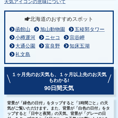
天気アイコンの意味について
北海道のおすすめスポット
函館山
旭山動物園
五稜郭タワー
小樽運河
ニセコ
宗谷岬
大通公園
富良野
知床五湖
礼文島
１ヶ月先のお天気も、
１ヶ月以上先のお天気
もわかる!
90日間天気
背景が「緑色の日付」をタップすると「1時間ごと」の天
気がご覧いただけます。また、背景が「白色の日付」をタ
ップすると「日中と夜間」の天気、背景が「グレーの日