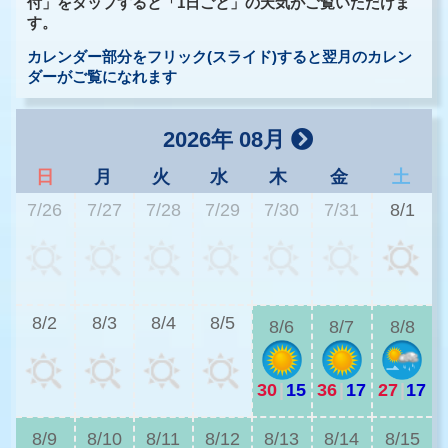
付」をタップすると「1日ごと」の天気がご覧いただけま
す。
カレンダー部分をフリック(スライド)すると翌月のカレン
ダーがご覧になれます
2026年 08月
日
月
火
水
木
金
土
7/26
7/27
7/28
7/29
7/30
7/31
8/1
2
8/2
8/3
8/4
8/5
8/6
8/7
8/8
30
|
15
36
|
17
27
|
17
2
8/9
8/10
8/11
8/12
8/13
8/14
8/15