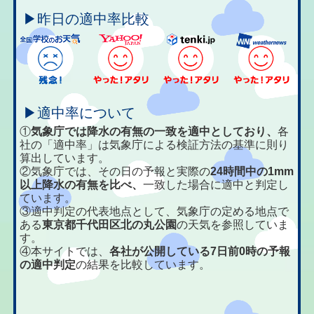
▶昨日の適中率比較
▶適中率について
①
気象庁では降水の有無の一致を適中としており、
各
社の「適中率」は気象庁による検証方法の基準に則り
算出しています。
②気象庁では、その日の予報と実際の
24時間中の1mm
以上降水の有無を比べ、
一致した場合に適中と判定し
ています。
③適中判定の代表地点として、気象庁の定める地点で
ある
東京都千代田区北の丸公園
の天気を参照していま
す。
④本サイトでは、
各社が公開している7日前0時の予報
の適中判定
の結果を比較しています。