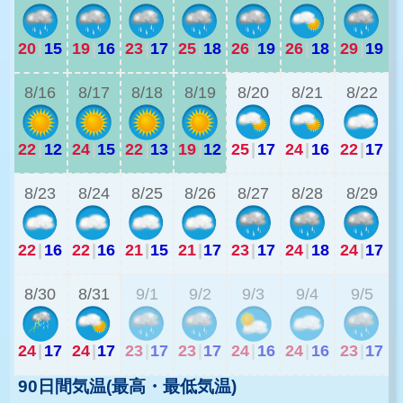
20
|
15
19
|
16
23
|
17
25
|
18
26
|
19
26
|
18
29
|
19
2
8/16
8/17
8/18
8/19
8/20
8/21
8/22
22
|
12
24
|
15
22
|
13
19
|
12
25
|
17
24
|
16
22
|
17
2
8/23
8/24
8/25
8/26
8/27
8/28
8/29
22
|
16
22
|
16
21
|
15
21
|
17
23
|
17
24
|
18
24
|
17
2
8/30
8/31
9/1
9/2
9/3
9/4
9/5
24
|
17
24
|
17
23
|
17
23
|
17
24
|
16
24
|
16
23
|
17
90日間気温(最高・最低気温)