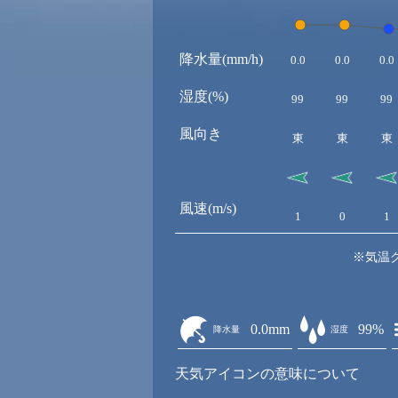
降水量(mm/h)
0.0
0.0
0.0
湿度(%)
99
99
99
風向き
東
東
東
風速(m/s)
1
0
1
※気温
0.0mm
99%
降水量
湿度
天気アイコンの意味について