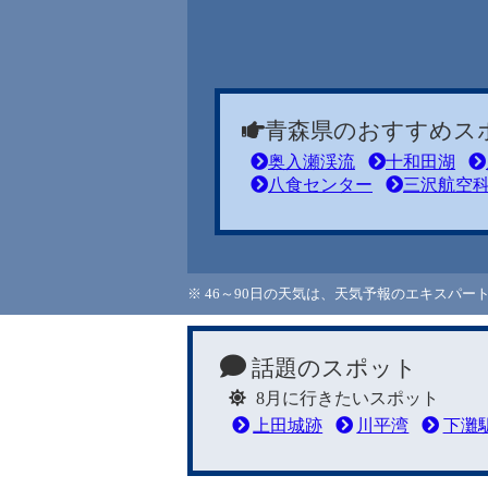
青森県のおすすめス
奥入瀬渓流
十和田湖
八食センター
三沢航空
※ 46～90日の天気は、天気予報のエキスパ
話題のスポット
8月に行きたいスポット
上田城跡
川平湾
下灘