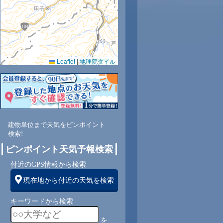
0.0
0.0
0.0
0.0
0.0
0.0
0.0
0.0
0.0
76
75
75
77
80
82
84
94
95
Leaflet
|
地理院タイル
東
北東
北東
北東
北東
東
東
東
北
北
2
2
2
2
2
2
1
1
1
建物単位まで天気をピンポイント
検索!
ピンポイント天気予報検索
付近のGPS情報から検索
現在地から付近の天気を検索
キーワードから検索
を