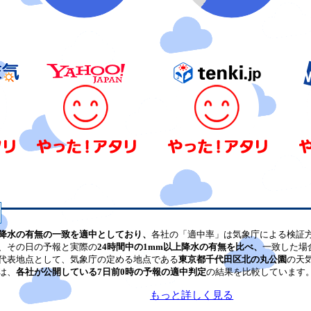
降水の有無の一致を適中としており、
各社の「適中率」は気象庁による検証
、その日の予報と実際の
24時間中の1mm以上降水の有無を比べ、
一致した場
代表地点として、気象庁の定める地点である
東京都千代田区北の丸公園
の天
は、
各社が公開している7日前0時の予報の適中判定
の結果を比較しています
もっと詳しく見る