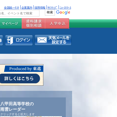
全国統一ﾃｽﾄ
企業案内
採用情報
ｻｲﾄﾏｯﾌﾟ
ﾆｭｰｽﾘﾘｰｽ
八甲田高等学校の
雨雲レーダー
クリックすると拡大します