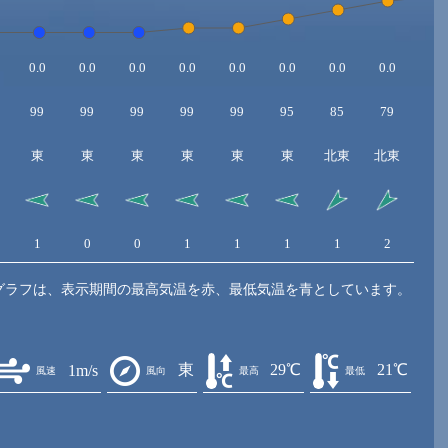
0.0
0.0
0.0
0.0
0.0
0.0
0.0
0.0
0.0
99
99
99
99
99
95
85
79
76
東
東
東
東
東
東
北東
北東
北
1
0
0
1
1
1
1
2
2
グラフは、表示期間の最高気温を赤、最低気温を青としています。
東
29℃
21℃
1m/s
風速
風向
最高
最低