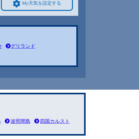
My天気を設定する
セ
グリランド
岳
波照間島
四国カルスト