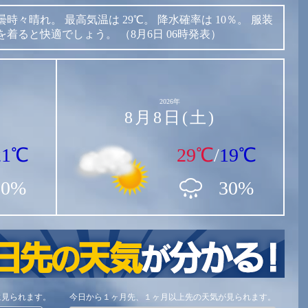
曇時々晴れ。
最高気温は
29℃。
降水確率は
10％。
服装
を着ると快適でしょう。
（8月6日 06時発表）
2026年
8月8日(土)
21℃
29℃
/
19℃
10%
30%
に見られます。
今日から１ヶ月先、１ヶ月以上先の天気が見られます。