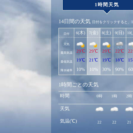
1時間天気
14日間の天気
日付をクリックすると、
(木)
(金)
(土)
(日)
6
7
8
9
10
日付
天気
29℃
29℃
29℃
22℃
2
最高気温
19℃
21℃
19℃
18℃
1
最低気温
10%
10%
30%
90%
6
降水確率
1時間ごとの天気
時間
0時
1時
2時
天気
気温(℃)
22
22
21