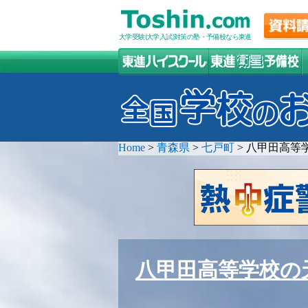
大学受験(大学入試)対策の塾・予備校なら東進
Home
>
青森県
>
七戸町
>
八甲田高等
八甲田高等学校の