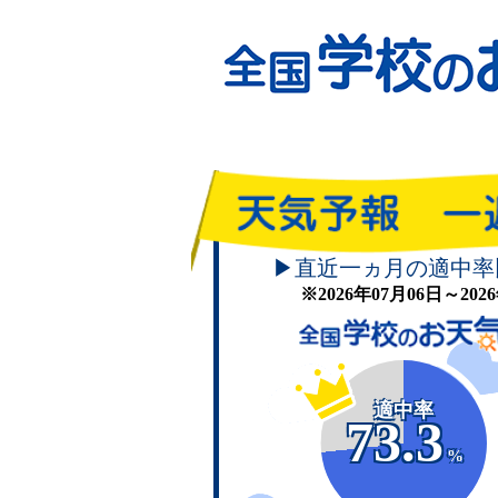
▶直近一ヵ月の適中率
※2026年07月06日～20
適中率
73.3
%