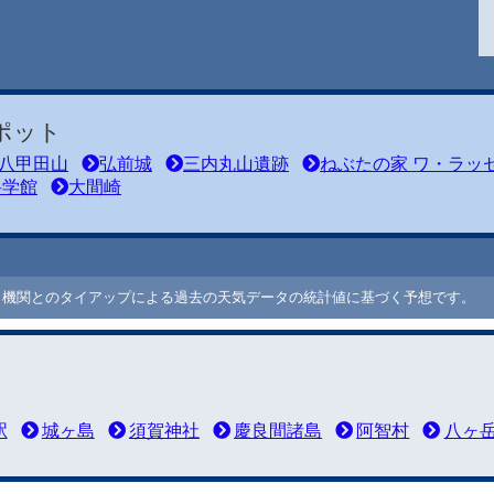
ポット
八甲田山
弘前城
三内丸山遺跡
ねぶたの家 ワ・ラッ
科学館
大間崎
ート機関とのタイアップによる過去の天気データの統計値に基づく予想です。
駅
城ヶ島
須賀神社
慶良間諸島
阿智村
八ヶ