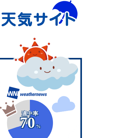
適中率
70
%