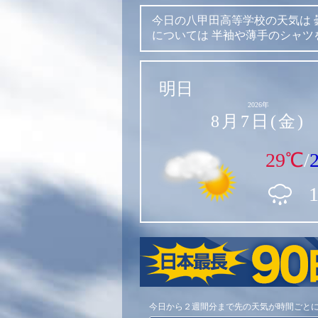
今日の八甲田高等学校の天気は
については
半袖や薄手のシャツ
明日
2026年
8月7日(金)
29℃
/
今日から２週間分まで先の天気が時間ごと