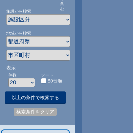
含
む
施設から検索
地域から検索
表示
件数
ソート
50音順
以上の条件で検索する
検索条件をクリア