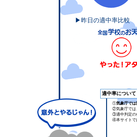
▶昨日の適中率比較
適中率について
①
気象庁では
②気象庁では
③適中判定の
④本サイトで