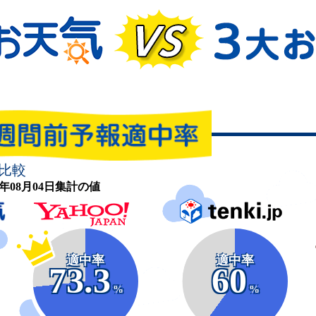
比較
26年08月04日集計の値
適中率
適中率
73.3
60
%
%