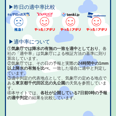
▶昨日の適中率比較
▶適中率について
①
気象庁では降水の有無の一致を適中としており、
各
社の「適中率」は気象庁による検証方法の基準に則り
算出しています。
②気象庁では、その日の予報と実際の
24時間中の1mm
以上降水の有無を比べ、
一致した場合に適中と判定し
ています。
③適中判定の代表地点として、気象庁の定める地点で
ある
東京都千代田区北の丸公園
の天気を参照していま
す。
④本サイトでは、
各社が公開している7日前0時の予報
の適中判定
の結果を比較しています。