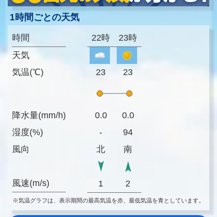
1時間ごとの天気
時間
22時
23時
天気
気温(℃)
23
23
降水量(mm/h)
0.0
0.0
湿度(%)
-
94
風向
北
南
風速(m/s)
1
2
※気温グラフは、表示期間の最高気温を赤、最低気温を青としています。