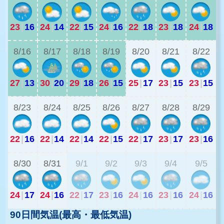
23
|
16
24
|
14
22
|
15
24
|
16
22
|
18
23
|
18
24
|
18
1
8/16
8/17
8/18
8/19
8/20
8/21
8/22
27
|
13
30
|
20
29
|
18
26
|
15
25
|
17
23
|
15
23
|
15
2
8/23
8/24
8/25
8/26
8/27
8/28
8/29
22
|
16
22
|
14
22
|
14
22
|
15
22
|
17
23
|
17
23
|
16
2
8/30
8/31
9/1
9/2
9/3
9/4
9/5
24
|
17
24
|
16
22
|
17
23
|
16
24
|
16
23
|
16
24
|
16
90日間気温(最高・最低気温)