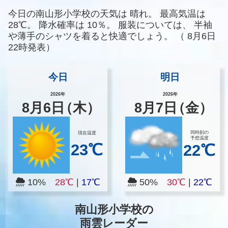
今日の南山形小学校の天気は
晴れ。
最高気温は
28℃。
降水確率は
10％。
服装については、
半袖
や薄手のシャツを着ると快適でしょう。
（
8月6日
22時発表）
今日
明日
2026年
2026年
8
月
6
日
（木）
8
月
7
日
（金）
同時刻の
現在温度
予想温度
23℃
22℃
10%
28℃
|
17℃
50%
30℃
|
22℃
南山形小学校の
雨雲レーダー