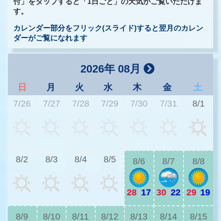
付」をタップすると「1日ごと」の天気がご覧いただけま
す。
カレンダー部分をフリック(スライド)すると翌月のカレン
ダーがご覧になれます
2026年 08月
日
月
火
水
木
金
土
7/26
7/27
7/28
7/29
7/30
7/31
8/1
2
8/2
8/3
8/4
8/5
8/6
8/7
8/8
28
|
17
30
|
22
29
|
19
2
8/9
8/10
8/11
8/12
8/13
8/14
8/15