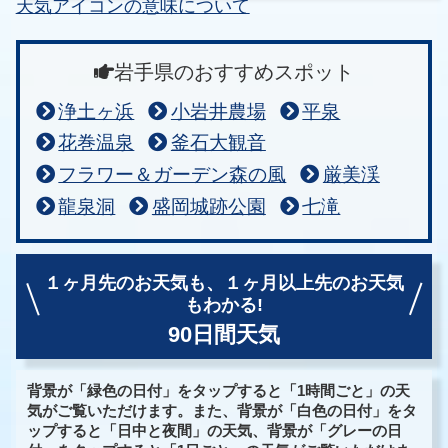
天気アイコンの意味について
岩手県のおすすめスポット
浄土ヶ浜
小岩井農場
平泉
花巻温泉
釜石大観音
フラワー＆ガーデン森の風
厳美渓
龍泉洞
盛岡城跡公園
七滝
１ヶ月先のお天気も、
１ヶ月以上先のお天気
もわかる!
90日間天気
背景が「緑色の日付」をタップすると「1時間ごと」の天
気がご覧いただけます。また、背景が「白色の日付」をタ
ップすると「日中と夜間」の天気、背景が「グレーの日