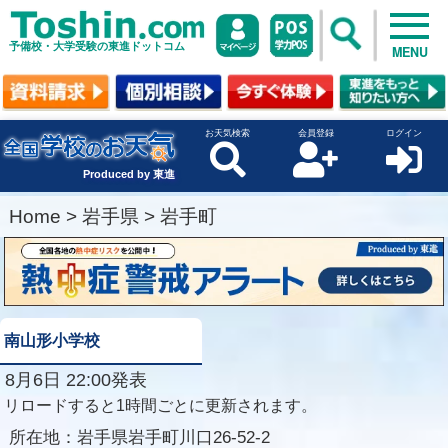
予備校・大学受験の東進ドットコム
MENU
お天気検索
会員登録
ログイン
Produced by 東進
Home
>
岩手県
>
岩手町
南山形小学校
8月6日 22:00発表
リロードすると1時間ごとに更新されます。
所在地：
岩手県岩手町川口26-52-2