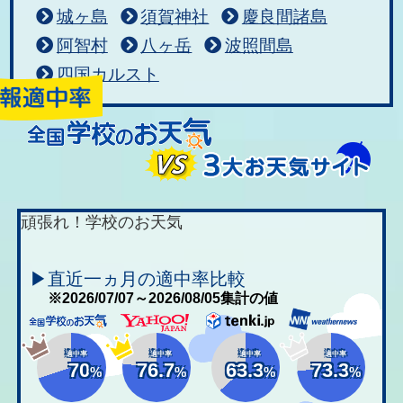
城ヶ島
須賀神社
慶良間諸島
阿智村
八ヶ岳
波照間島
四国カルスト
頑張れ！学校のお天気
▶直近一ヵ月の適中率比較
※2026/07/07～2026/08/05集計の値
適中率
適中率
適中率
適中率
70
76.7
63.3
73.3
%
%
%
%