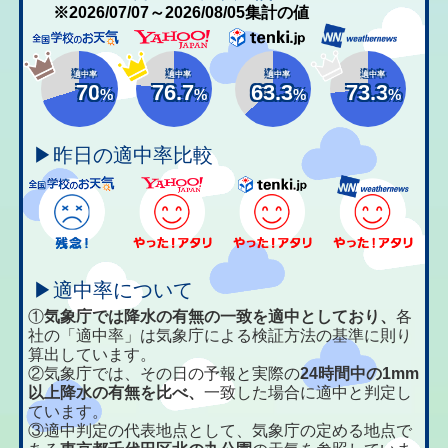
※2026/07/07～2026/08/05集計の値
適中率
適中率
適中率
適中率
70
76.7
63.3
73.3
%
%
%
%
▶昨日の適中率比較
▶適中率について
①
気象庁では降水の有無の一致を適中としており、
各
社の「適中率」は気象庁による検証方法の基準に則り
算出しています。
②気象庁では、その日の予報と実際の
24時間中の1mm
以上降水の有無を比べ、
一致した場合に適中と判定し
ています。
③適中判定の代表地点として、気象庁の定める地点で