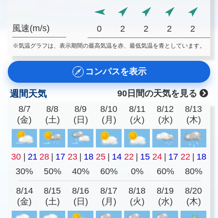
風速(m/s)
0
2
2
2
2
※気温グラフは、表示期間の最高気温を赤、最低気温を青としています。
コンパスを表示
週間天気
90日間の天気を見る
8/7
8/8
8/9
8/10
8/11
8/12
8/13
(金)
(土)
(日)
(月)
(火)
(水)
(木)
30
|
21
28
|
17
23
|
18
25
|
14
22
|
15
24
|
17
22
|
18
30%
50%
40%
60%
0%
60%
80%
8/14
8/15
8/16
8/17
8/18
8/19
8/20
(金)
(土)
(日)
(月)
(火)
(水)
(木)