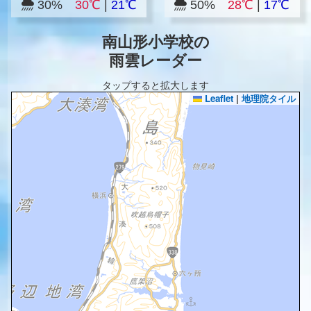
30%
30℃
|
21℃
50%
28℃
|
17℃
南山形小学校の
雨雲レーダー
タップすると拡大します
Leaflet
|
地理院タイル