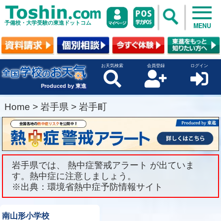
予備校・大学受験の東進ドットコム
MENU
お天気検索
会員登録
ログイン
Produced by 東進
Home
>
岩手県
>
岩手町
岩手県では、 熱中症警戒アラート が出ていま
す。熱中症に注意しましょう。
※出典：環境省熱中症予防情報サイト
南山形小学校