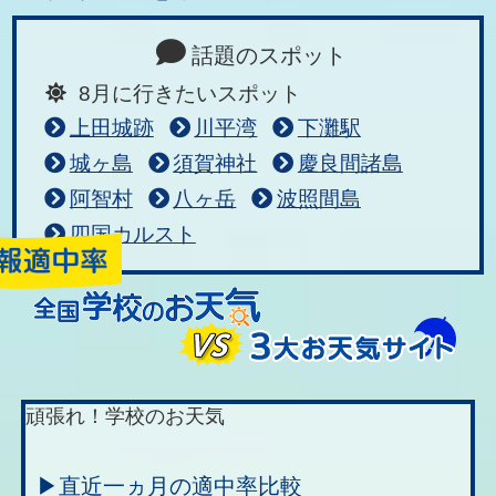
話題のスポット
8月に行きたいスポット
上田城跡
川平湾
下灘駅
城ヶ島
須賀神社
慶良間諸島
阿智村
八ヶ岳
波照間島
四国カルスト
頑張れ！学校のお天気
▶直近一ヵ月の適中率比較