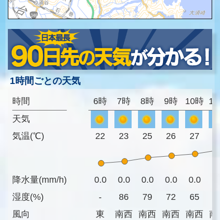
1時間ごとの天気
時間
6時
7時
8時
9時
10時
1
天気
気温(℃)
22
23
25
26
27
2
降水量(mm/h)
0.0
0.0
0.0
0.0
0.0
0
湿度(%)
-
86
79
72
65
6
風向
東
南西
南西
南西
南西
南