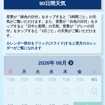
90日間天気
背景が「緑色の日付」をタップすると「1時間ごと」の天
気がご覧いただけます。また、背景が「白色の日付」をタ
ップすると「日中と夜間」の天気、背景が「グレーの日
付」をタップすると「1日ごと」の天気がご覧いただけま
す。
カレンダー部分をフリック(スライド)すると翌月のカレン
ダーがご覧になれます
2026年 08月
日
月
火
水
木
金
土
7/26
7/27
7/28
7/29
7/30
7/31
8/1
2