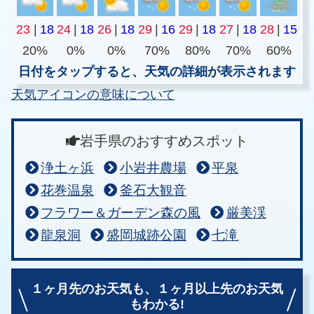
23
|
18
24
|
18
26
|
18
29
|
16
29
|
18
27
|
18
28
|
15
20%
0%
0%
70%
80%
70%
60%
日付をタップすると、天気の詳細が表示されます
天気アイコンの意味について
岩手県のおすすめスポット
浄土ヶ浜
小岩井農場
平泉
花巻温泉
釜石大観音
フラワー＆ガーデン森の風
厳美渓
龍泉洞
盛岡城跡公園
七滝
１ヶ月先のお天気も、
１ヶ月以上先のお天気
もわかる!