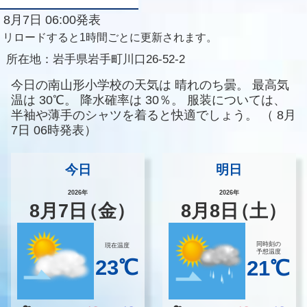
8月7日 06:00発表
リロードすると1時間ごとに更新されます。
所在地：
岩手県岩手町川口26-52-2
今日の南山形小学校の天気は
晴れのち曇。
最高気
温は
30℃。
降水確率は
30％。
服装については、
半袖や薄手のシャツを着ると快適でしょう。
（
8月
7日 06時発表）
今日
明日
2026年
2026年
8
月
7
日
（金）
8
月
8
日
（土）
同時刻の
現在温度
予想温度
23℃
21℃