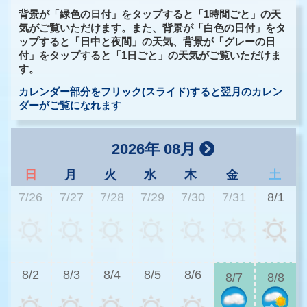
背景が「緑色の日付」をタップすると「1時間ごと」の天
気がご覧いただけます。また、背景が「白色の日付」をタ
ップすると「日中と夜間」の天気、背景が「グレーの日
付」をタップすると「1日ごと」の天気がご覧いただけま
す。
カレンダー部分をフリック(スライド)すると翌月のカレン
ダーがご覧になれます
2026年 08月
日
月
火
水
木
金
土
7/26
7/27
7/28
7/29
7/30
7/31
8/1
2
8/2
8/3
8/4
8/5
8/6
8/7
8/8