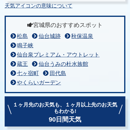
天気アイコンの意味について
宮城県のおすすめスポット
松島
仙台城跡
秋保温泉
鳴子峡
仙台泉プレミアム・アウトレット
蔵王
仙台うみの杜水族館
七ヶ宿町
田代島
やくらいガーデン
１ヶ月先のお天気も、
１ヶ月以上先のお天気
もわかる!
90日間天気