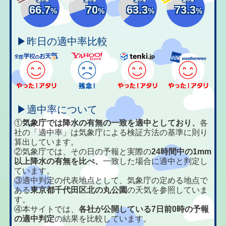
適中率
適中率
適中率
適中率
66.7
70
63.3
73.3
%
%
%
%
▶昨日の適中率比較
▶適中率について
①
気象庁では降水の有無の一致を適中としており、
各
社の「適中率」は気象庁による検証方法の基準に則り
算出しています。
②気象庁では、その日の予報と実際の
24時間中の1mm
以上降水の有無を比べ、
一致した場合に適中と判定し
ています。
③適中判定の代表地点として、気象庁の定める地点で
ある
東京都千代田区北の丸公園
の天気を参照していま
す。
④本サイトでは、
各社が公開している7日前0時の予報
の適中判定
の結果を比較しています。