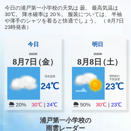
今日の浦戸第一小学校の天気は
曇。
最高気温は
30℃。
降水確率は
20％。
服装については、
半袖
や薄手のシャツを着ると快適でしょう。
（
8月7日
23時発表）
今日
明日
2026年
2026年
8
月
7
日
（金）
8
月
8
日
（土）
同時刻の
現在温度
予想温度
24℃
23℃
20%
30℃
|
24℃
50%
30℃
|
23℃
浦戸第一小学校の
雨雲レーダー