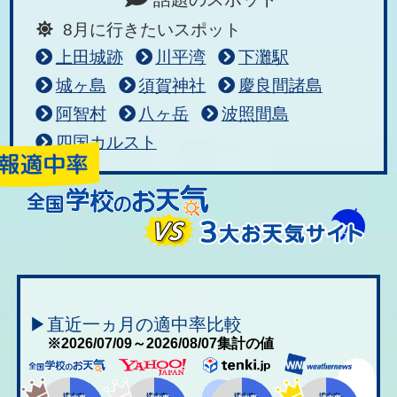
8月に行きたいスポット
上田城跡
川平湾
下灘駅
城ヶ島
須賀神社
慶良間諸島
阿智村
八ヶ岳
波照間島
四国カルスト
▶直近一ヵ月の適中率比較
※2026/07/09～2026/08/07集計の値