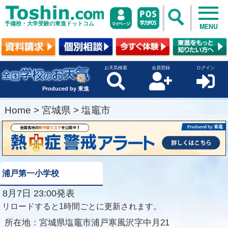
予備校・大学受験の東進ドットコム
MENU
お天気検索
会員登録
ログイン
Produced by 東進
Home
>
宮城県
>
塩竈市
浦戸第一小学校
8月7日 23:00発表
リロードすると1時間ごとに更新されます。
所在地：
宮城県塩竈市浦戸寒風沢字中月21