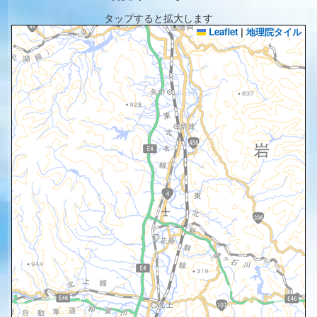
タップすると拡大します
Leaflet
|
地理院タイル