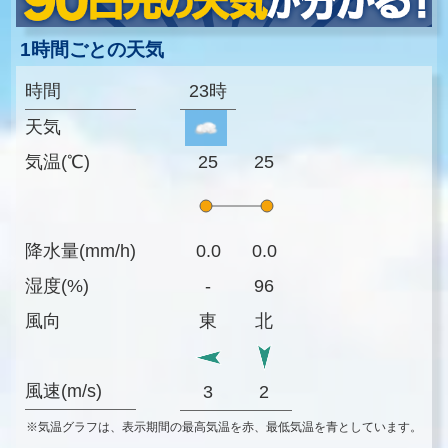
1時間ごとの天気
時間
23時
天気
気温(℃)
25
25
降水量(mm/h)
0.0
0.0
湿度(%)
-
96
風向
東
北
風速(m/s)
3
2
※気温グラフは、表示期間の最高気温を赤、最低気温を青としています。