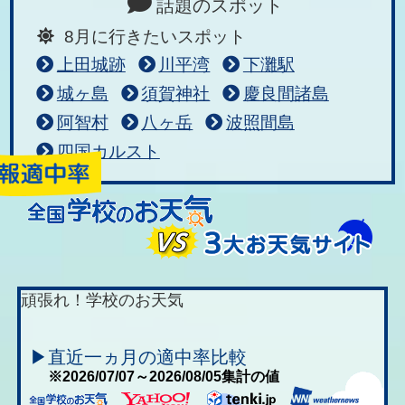
話題のスポット
8月に行きたいスポット
上田城跡
川平湾
下灘駅
城ヶ島
須賀神社
慶良間諸島
阿智村
八ヶ岳
波照間島
四国カルスト
頑張れ！学校のお天気
▶直近一ヵ月の適中率比較
※2026/07/07～2026/08/05集計の値