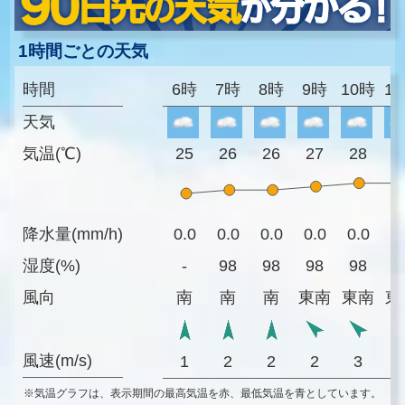
1時間ごとの天気
時間
6時
7時
8時
9時
10時
1
天気
気温(℃)
25
26
26
27
28
2
降水量(mm/h)
0.0
0.0
0.0
0.0
0.0
0
湿度(%)
-
98
98
98
98
9
風向
南
南
南
東南
東南
東
風速(m/s)
1
2
2
2
3
※気温グラフは、表示期間の最高気温を赤、最低気温を青としています。