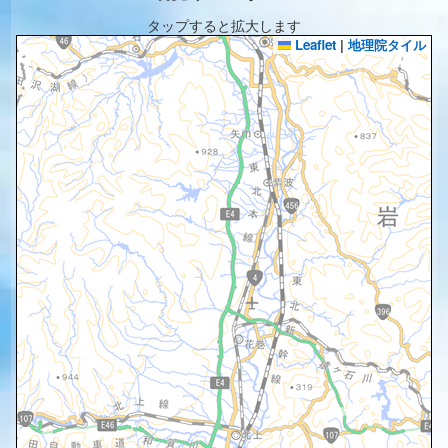
タップすると拡大します
Leaflet
|
地理院タイル