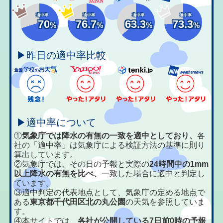
適中率
適中率
適中率
適中率
70
76.7
63.3
73.3
%
%
%
%
▶昨日の適中率比較
▶適中率について
①
気象庁では降水の有無の一致を適中としており、
各
社の「適中率」は気象庁による検証方法の基準に則り
算出しています。
②気象庁では、その日の予報と実際の
24時間中の1mm
以上降水の有無を比べ、
一致した場合に適中と判定し
ています。
③適中判定の代表地点として、気象庁の定める地点で
ある
東京都千代田区北の丸公園
の天気を参照していま
す。
④本サイトでは、
各社が公開している7日前0時の予報