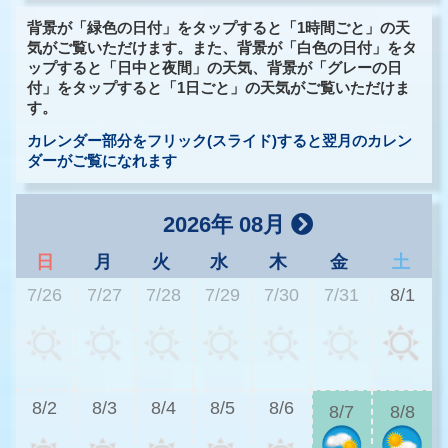
背景が「緑色の日付」をタップすると「1時間ごと」の天
気がご覧いただけます。また、背景が「白色の日付」をタ
ップすると「日中と夜間」の天気、背景が「グレーの日
付」をタップすると「1日ごと」の天気がご覧いただけま
す。
カレンダー部分をフリック(スライド)すると翌月のカレン
ダーがご覧になれます
2026年 08月
日
月
火
水
木
金
土
7/26
7/27
7/28
7/29
7/30
7/31
8/1
2
8/2
8/3
8/4
8/5
8/6
8/7
8/8