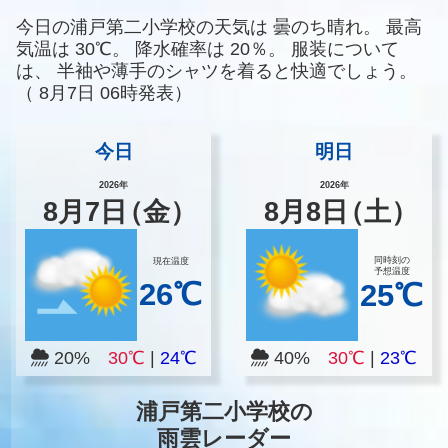
今日の浦戸第二小学校の天気は
曇のち晴れ。
最高
気温は
30℃。
降水確率は
20％。
服装について
は、
半袖や薄手のシャツを着ると快適でしょう。
（
8月7日 06時発表）
今日
明日
2026年
2026年
8
月
7
日
（金）
8
月
8
日
（土）
同時刻の
現在温度
予想温度
26℃
25℃
20%
30℃
|
24℃
40%
30℃
|
23℃
浦戸第二小学校の
雨雲レーダー