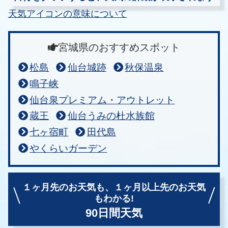
天気アイコンの意味について
宮城県のおすすめスポット
松島
仙台城跡
秋保温泉
鳴子峡
仙台泉プレミアム・アウトレット
蔵王
仙台うみの杜水族館
七ヶ宿町
田代島
やくらいガーデン
１ヶ月先のお天気も、
１ヶ月以上先のお天気
もわかる!
90日間天気