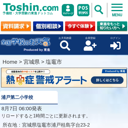
予備校・大学受験の東進ドットコム
MENU
お天気検索
会員登録
ログイン
Produced by 東進
Home
>
宮城県
>
塩竈市
浦戸第二小学校
8月7日 06:00発表
リロードすると1時間ごとに更新されます。
所在地：
宮城県塩竈市浦戸桂島字台23-2