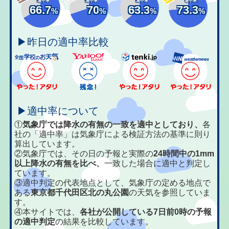
適中率
適中率
適中率
適中率
66.7
70
63.3
73.3
%
%
%
%
▶昨日の適中率比較
▶適中率について
①
気象庁では降水の有無の一致を適中としており、
各
社の「適中率」は気象庁による検証方法の基準に則り
算出しています。
②気象庁では、その日の予報と実際の
24時間中の1mm
以上降水の有無を比べ、
一致した場合に適中と判定し
ています。
③適中判定の代表地点として、気象庁の定める地点で
ある
東京都千代田区北の丸公園
の天気を参照していま
す。
④本サイトでは、
各社が公開している7日前0時の予報
の適中判定
の結果を比較しています。