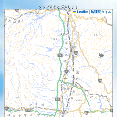
タップすると拡大します
Leaflet
|
地理院タイル