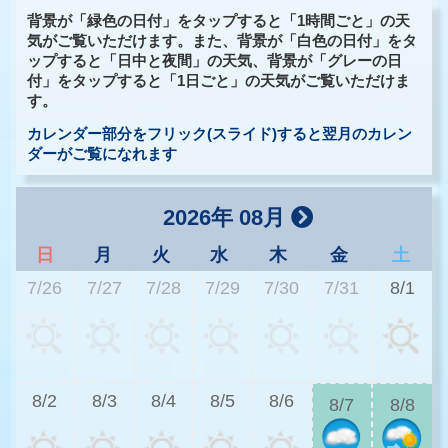
背景が「緑色の日付」をタップすると「1時間ごと」の天
気がご覧いただけます。また、背景が「白色の日付」をタ
ップすると「日中と夜間」の天気、背景が「グレーの日
付」をタップすると「1日ごと」の天気がご覧いただけま
す。
カレンダー部分をフリック(スライド)すると翌月のカレン
ダーがご覧になれます
2026年 08月
日
月
火
水
木
金
土
7/26
7/27
7/28
7/29
7/30
7/31
8/1
2
8/2
8/3
8/4
8/5
8/6
8/7
8/8