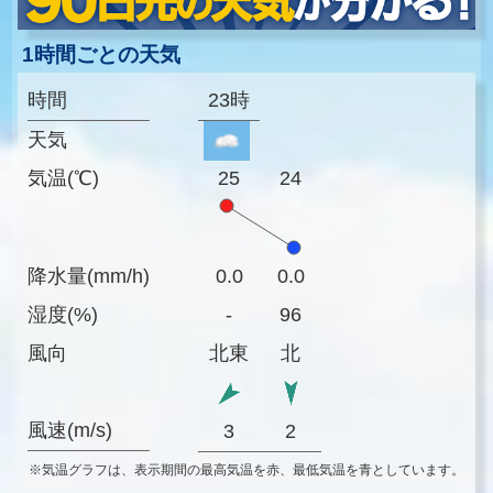
1時間ごとの天気
時間
23時
天気
気温(℃)
25
24
降水量(mm/h)
0.0
0.0
湿度(%)
-
96
風向
北東
北
風速(m/s)
3
2
※気温グラフは、表示期間の最高気温を赤、最低気温を青としています。