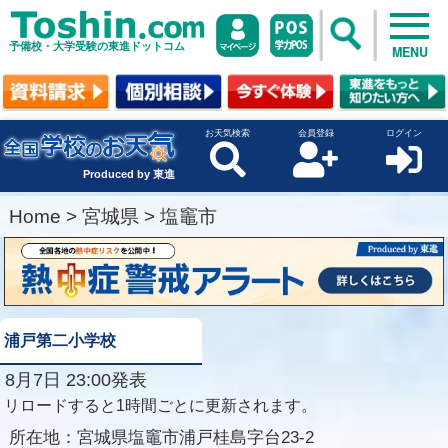
予備校・大学受験の東進ドットコム
MENU
お天気検索
会員登録
ログイン
Produced by 東進
Home
>
宮城県
>
塩竈市
浦戸第二小学校
8月7日 23:00発表
リロードすると1時間ごとに更新されます。
所在地：
宮城県塩竈市浦戸桂島字台23-2