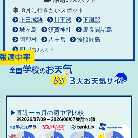
8月に行きたいスポット
上田城跡
川平湾
下灘駅
城ヶ島
須賀神社
慶良間諸島
阿智村
八ヶ岳
波照間島
四国カルスト
▶直近一ヵ月の適中率比較
※2026/07/09～2026/08/07集計の値