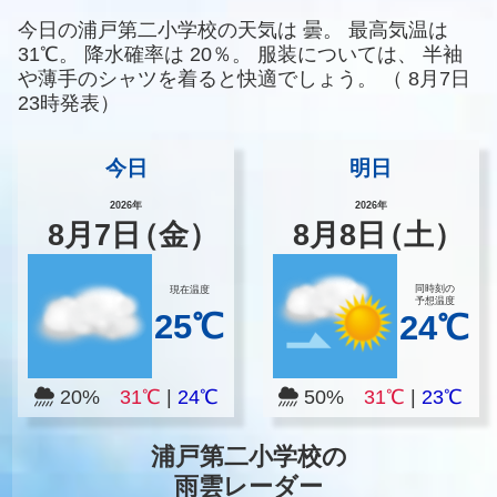
今日の浦戸第二小学校の天気は
曇。
最高気温は
31℃。
降水確率は
20％。
服装については、
半袖
や薄手のシャツを着ると快適でしょう。
（
8月7日
23時発表）
今日
明日
2026年
2026年
8
月
7
日
（金）
8
月
8
日
（土）
同時刻の
現在温度
予想温度
25℃
24℃
20%
31℃
|
24℃
50%
31℃
|
23℃
浦戸第二小学校の
雨雲レーダー