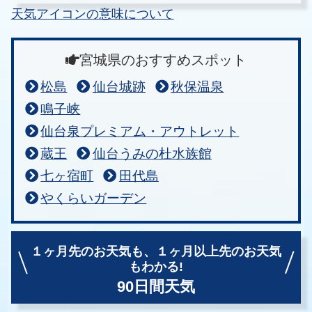
天気アイコンの意味について
宮城県のおすすめスポット
松島
仙台城跡
秋保温泉
鳴子峡
仙台泉プレミアム・アウトレット
蔵王
仙台うみの杜水族館
七ヶ宿町
田代島
やくらいガーデン
１ヶ月先のお天気も、
１ヶ月以上先のお天気
もわかる!
90日間天気