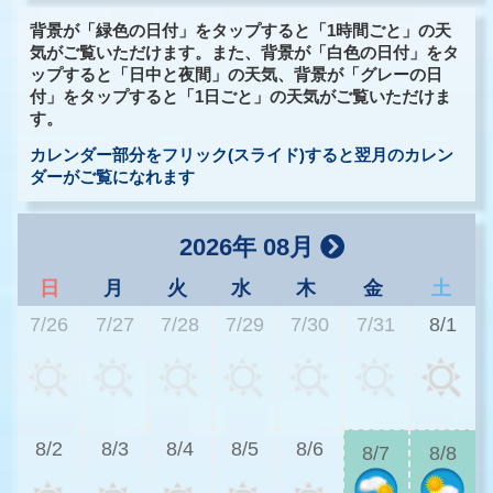
背景が「緑色の日付」をタップすると「1時間ごと」の天
気がご覧いただけます。また、背景が「白色の日付」をタ
ップすると「日中と夜間」の天気、背景が「グレーの日
付」をタップすると「1日ごと」の天気がご覧いただけま
す。
カレンダー部分をフリック(スライド)すると翌月のカレン
ダーがご覧になれます
2026年 08月
日
月
火
水
木
金
土
7/26
7/27
7/28
7/29
7/30
7/31
8/1
2
8/2
8/3
8/4
8/5
8/6
8/7
8/8