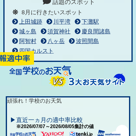
話題のスポット
8月に行きたいスポット
上田城跡
川平湾
下灘駅
城ヶ島
須賀神社
慶良間諸島
阿智村
八ヶ岳
波照間島
四国カルスト
頑張れ！学校のお天気
▶直近一ヵ月の適中率比較
※2026/07/07～2026/08/05集計の値