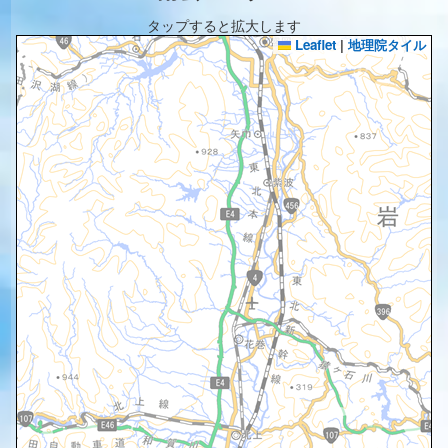
タップすると拡大します
Leaflet
|
地理院タイル