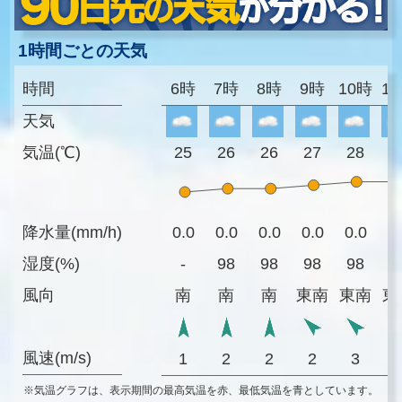
1時間ごとの天気
時間
6時
7時
8時
9時
10時
1
天気
気温(℃)
25
26
26
27
28
2
降水量(mm/h)
0.0
0.0
0.0
0.0
0.0
0
湿度(%)
-
98
98
98
98
9
風向
南
南
南
東南
東南
東
風速(m/s)
1
2
2
2
3
※気温グラフは、表示期間の最高気温を赤、最低気温を青としています。