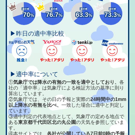
適中率
適中率
適中率
適中率
70
76.7
63.3
73.3
%
%
%
%
▶昨日の適中率比較
▶適中率について
①
気象庁では降水の有無の一致を適中としており、
各
社の「適中率」は気象庁による検証方法の基準に則り
算出しています。
②気象庁では、その日の予報と実際の
24時間中の1mm
以上降水の有無を比べ、
一致した場合に適中と判定し
ています。
③適中判定の代表地点として、気象庁の定める地点で
ある
東京都千代田区北の丸公園
の天気を参照していま
す。
④本サイトでは、
各社が公開している7日前0時の予報