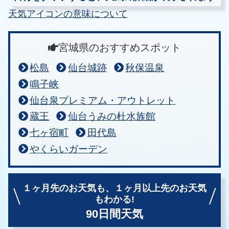
天気アイコンの意味について
宮城県のおすすめスポット
松島
仙台城跡
秋保温泉
鳴子峡
仙台泉プレミアム・アウトレット
蔵王
仙台うみの杜水族館
七ヶ宿町
田代島
やくらいガーデン
１ヶ月先のお天気も、
１ヶ月以上先のお天気
もわかる!
90日間天気