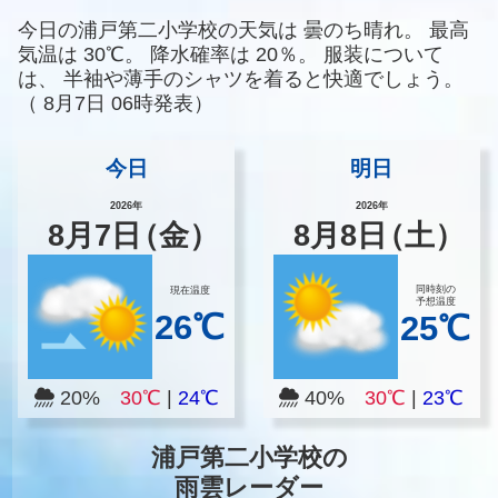
今日の浦戸第二小学校の天気は
曇のち晴れ。
最高
気温は
30℃。
降水確率は
20％。
服装について
は、
半袖や薄手のシャツを着ると快適でしょう。
（
8月7日 06時発表）
今日
明日
2026年
2026年
8
月
7
日
（金）
8
月
8
日
（土）
同時刻の
現在温度
予想温度
26℃
25℃
20%
30℃
|
24℃
40%
30℃
|
23℃
浦戸第二小学校の
雨雲レーダー