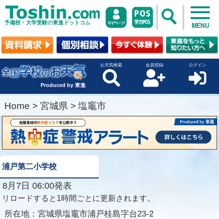
予備校・大学受験の東進ドットコム
MENU
お天気検索
会員登録
ログイン
Produced by 東進
Home
>
宮城県
>
塩竈市
浦戸第二小学校
8月7日 06:00発表
リロードすると1時間ごとに更新されます。
所在地：
宮城県塩竈市浦戸桂島字台23-2