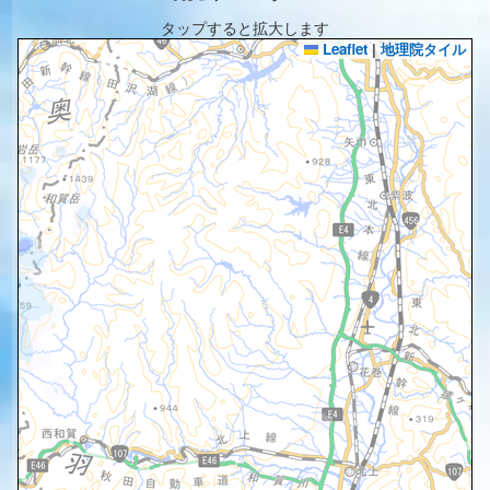
タップすると拡大します
Leaflet
|
地理院タイル