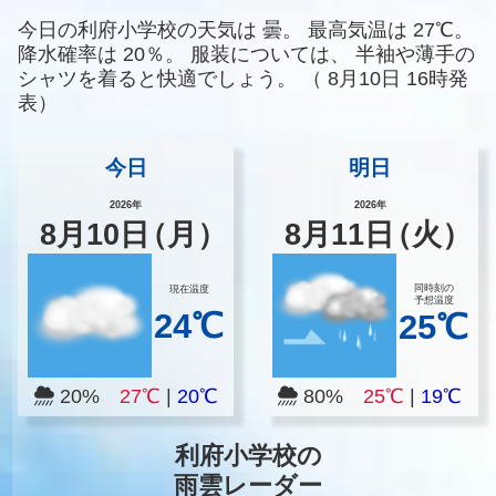
今日の利府小学校の天気は
曇。
最高気温は
27℃。
降水確率は
20％。
服装については、
半袖や薄手の
シャツを着ると快適でしょう。
（
8月10日 16時発
表）
今日
明日
2026年
2026年
8
月
10
日
（月）
8
月
11
日
（火）
同時刻の
現在温度
予想温度
24℃
25℃
20%
27℃
|
20℃
80%
25℃
|
19℃
利府小学校の
雨雲レーダー