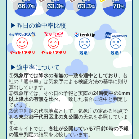
適中率
適中率
適中率
適中率
66.7
63.3
63.3
70
%
%
%
%
▶昨日の適中率比較
▶適中率について
①
気象庁では降水の有無の一致を適中としており、
各
社の「適中率」は気象庁による検証方法の基準に則り
算出しています。
②気象庁では、その日の予報と実際の
24時間中の1mm
以上降水の有無を比べ、
一致した場合に適中と判定し
ています。
③適中判定の代表地点として、気象庁の定める地点で
ある
東京都千代田区北の丸公園
の天気を参照していま
す。
④本サイトでは、
各社が公開している7日前0時の予報
の適中判定
の結果を比較しています。