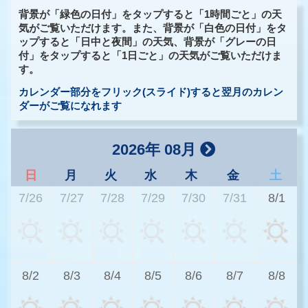
背景が「緑色の日付」をタップすると「1時間ごと」の天
気がご覧いただけます。また、背景が「白色の日付」をタ
ップすると「日中と夜間」の天気、背景が「グレーの日
付」をタップすると「1日ごと」の天気がご覧いただけま
す。
カレンダー部分をフリック(スライド)すると翌月のカレン
ダーがご覧になれます
2026年 08月
日
月
火
水
木
金
土
7/26
7/27
7/28
7/29
7/30
7/31
8/1
2
8/2
8/3
8/4
8/5
8/6
8/7
8/8