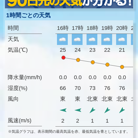
1時間ごとの天気
時間
16時
17時
18時
19時
20時
2
天気
気温(℃)
25
24
23
22
21
2
降水量(mm/h)
0.0
0.0
0.0
0.0
0.0
0
湿度(%)
66
70
73
76
76
7
風向
東
東
北東
北東
北東
北
風速(m/s)
2
2
1
1
1
※気温グラフは、表示期間の最高気温を赤、最低気温を青としています。