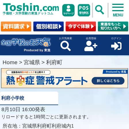
予備校・大学受験の東進ドットコム
MENU
お天気検索
会員登録
ログイン
Produced by 東進
Home
>
宮城県
>
利府町
利府小学校
8月10日 16:00発表
リロードすると1時間ごとに更新されます。
所在地：
宮城県利府町利府城内1