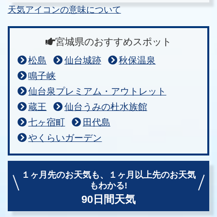
天気アイコンの意味について
宮城県のおすすめスポット
松島
仙台城跡
秋保温泉
鳴子峡
仙台泉プレミアム・アウトレット
蔵王
仙台うみの杜水族館
七ヶ宿町
田代島
やくらいガーデン
１ヶ月先のお天気も、
１ヶ月以上先のお天気
もわかる!
90日間天気