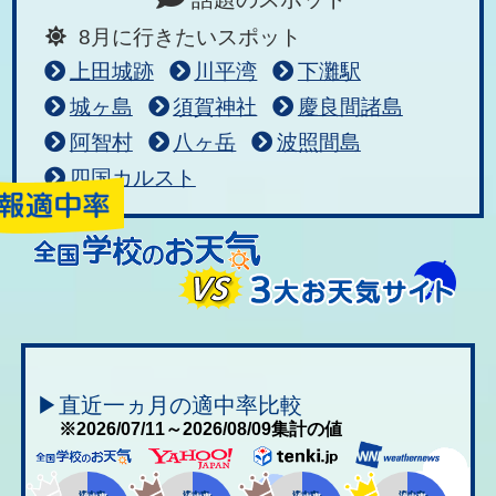
8月に行きたいスポット
上田城跡
川平湾
下灘駅
城ヶ島
須賀神社
慶良間諸島
阿智村
八ヶ岳
波照間島
四国カルスト
▶直近一ヵ月の適中率比較
※2026/07/11～2026/08/09集計の値