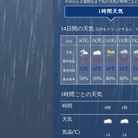
今日から２週間分まで先の天気が時間ごと
1時間天気
14日間の天気
日付をクリックすると、
(日)
(月)
(火)
(水)
9
10
11
12
13
日付
天気
28℃
26℃
24℃
28℃
2
最高気温
23℃
22℃
20℃
22℃
2
最低気温
50%
20%
80%
80%
6
降水確率
1時間ごとの天気
時間
0時
1時
天気
気温(℃)
24
24