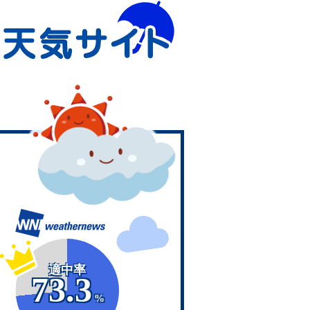
適中率
73.3
%