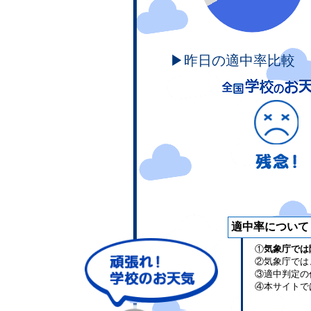
▶昨日の適中率比較
適中率について
①
気象庁では
②気象庁では
③適中判定の
④本サイトで