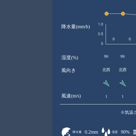
降水量(mm/h)
96
96
湿度(%)
北西
北西
風向き
風速(m/s)
1
1
※気温
0.2mm
90%
降水量
湿度