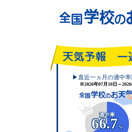
頑張れ！学校のお天気
▶直近一ヵ月の適中率
※2026年07月10日～20
適中率
66.7
%