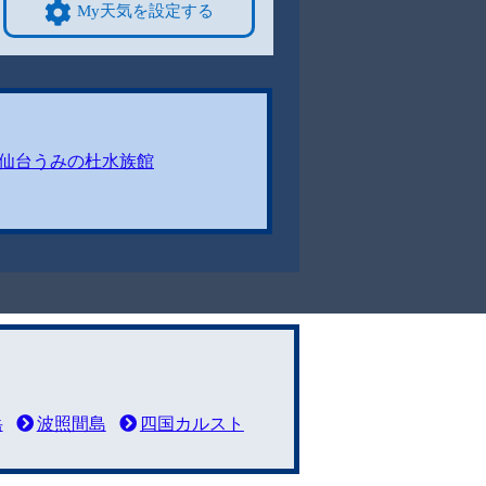
My天気を設定する
仙台うみの杜水族館
岳
波照間島
四国カルスト