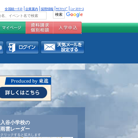
全国統一ﾃｽﾄ
企業案内
採用情報
ｻｲﾄﾏｯﾌﾟ
ﾆｭｰｽﾘﾘｰｽ
入谷小学校の
雨雲レーダー
クリックすると拡大します