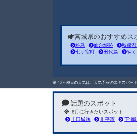
宮城県のおすすめス
松島
仙台城跡
秋保温
七ヶ宿町
田代島
やく
※ 46～90日の天気は、天気予報のエキスパ
話題のスポット
8月に行きたいスポット
上田城跡
川平湾
下灘