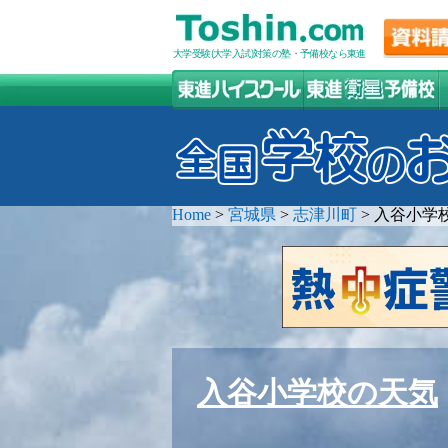
大学受験(大学入試)対策の塾・予備校なら東進
Home
>
宮城県
>
志津川町
>
入谷小学
入谷小学校の天気