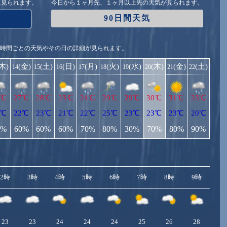
に見られます。
今日から１ヶ月先、１ヶ月以上先の天気が見られます。
90日間天気
1時間ごとの天気やその日の詳細が見られます。
(木)
(金)
(土)
(日)
(月)
(火)
(水)
(木)
(金)
(土)
14
15
16
17
18
19
20
21
22
8℃
27℃
28℃
23℃
24℃
29℃
29℃
30℃
31℃
23℃
3℃
22℃
23℃
21℃
22℃
25℃
23℃
23℃
23℃
20℃
0%
60%
60%
60%
70%
80%
30%
70%
80%
90%
2時
3時
4時
5時
6時
7時
8時
9時
10
23
23
24
24
24
25
26
28
2