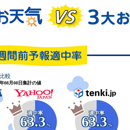
比較
26年08月08日集計の値
適中率
適中率
63.3
63.3
%
%