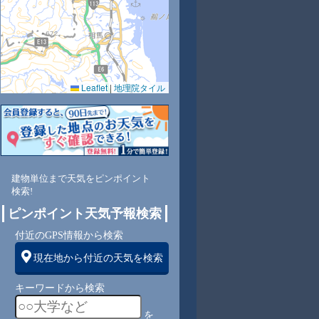
Leaflet
|
地理院タイル
4
71
68
70
72
74
79
84
89
南
東南
東南
東南
東南
東南
東南
東南
東南
建物単位まで天気をピンポイント
検索!
ピンポイント天気予報検索
2
3
3
3
3
3
2
2
付近のGPS情報から検索
現在地から付近の天気を検索
キーワードから検索
を