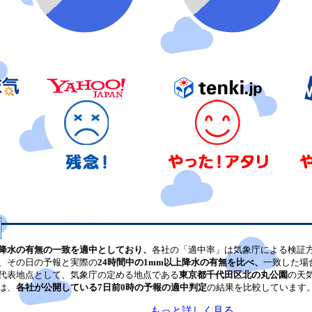
降水の有無の一致を適中としており、
各社の「適中率」は気象庁による検証
、その日の予報と実際の
24時間中の1mm以上降水の有無を比べ、
一致した場
代表地点として、気象庁の定める地点である
東京都千代田区北の丸公園
の天
は、
各社が公開している7日前0時の予報の適中判定
の結果を比較しています
もっと詳しく見る