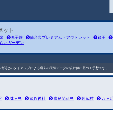
ポット
泉
鳴子峡
仙台泉プレミアム・アウトレット
蔵王
らいガーデン
ート機関とのタイアップによる過去の天気データの統計値に基づく予想です。
駅
城ヶ島
須賀神社
慶良間諸島
阿智村
八ヶ