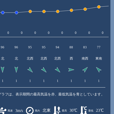
96
96
95
95
94
88
83
77
7
北
北
北西
北西
北西
西
南西
東南
東
1
1
1
1
1
1
1
1
1
グラフは、表示期間の最高気温を赤、最低気温を青としています。
北東
30℃
23℃
3m/s
風速
風向
最高
最低