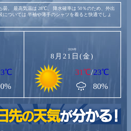
ち曇。
最高気温は
28℃。
降水確率は
50％のため、外出
装については
半袖や薄手のシャツを着ると快適でしょ
2026年
8月21日(金)
23℃
31℃
/
23℃
70%
80%