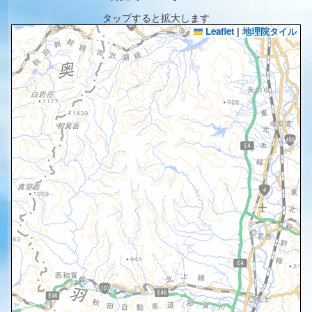
タップすると拡大します
Leaflet
|
地理院タイル