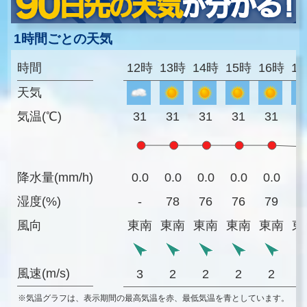
1時間ごとの天気
時間
12時
13時
14時
15時
16時
1
天気
気温(℃)
31
31
31
31
31
3
降水量(mm/h)
0.0
0.0
0.0
0.0
0.0
0
湿度(%)
-
78
76
76
79
8
風向
東南
東南
東南
東南
東南
東
風速(m/s)
3
2
2
2
2
※気温グラフは、表示期間の最高気温を赤、最低気温を青としています。