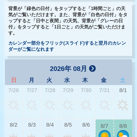
背景が「緑色の日付」をタップすると「1時間ごと」の天
気がご覧いただけます。また、背景が「白色の日付」をタ
ップすると「日中と夜間」の天気、背景が「グレーの日
付」をタップすると「1日ごと」の天気がご覧いただけま
す。
カレンダー部分をフリック(スライド)すると翌月のカレン
ダーがご覧になれます
2026年 08月
日
月
火
水
木
金
土
7/26
7/27
7/28
7/29
7/30
7/31
8/1
2
8/2
8/3
8/4
8/5
8/6
8/7
8/8