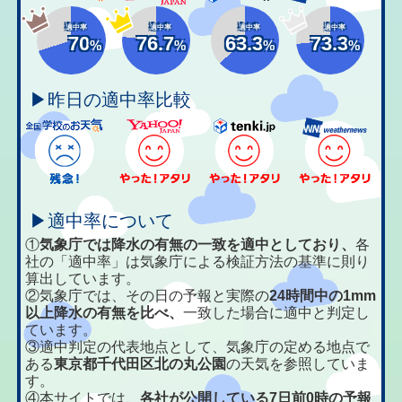
適中率
適中率
適中率
適中率
70
76.7
63.3
73.3
%
%
%
%
▶昨日の適中率比較
▶適中率について
①
気象庁では降水の有無の一致を適中としており、
各
社の「適中率」は気象庁による検証方法の基準に則り
算出しています。
②気象庁では、その日の予報と実際の
24時間中の1mm
以上降水の有無を比べ、
一致した場合に適中と判定し
ています。
③適中判定の代表地点として、気象庁の定める地点で
ある
東京都千代田区北の丸公園
の天気を参照していま
す。
④本サイトでは、
各社が公開している7日前0時の予報