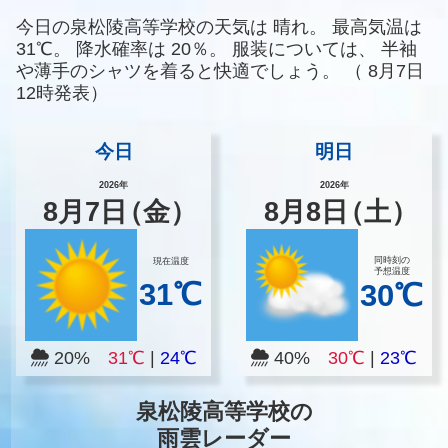
今日の泉松陵高等学校の天気は
晴れ。
最高気温は
31℃。
降水確率は
20％。
服装については、
半袖
や薄手のシャツを着ると快適でしょう。
（
8月7日
12時発表）
今日
明日
2026年
2026年
8
月
7
日
（金）
8
月
8
日
（土）
同時刻の
現在温度
予想温度
31℃
30℃
20%
31℃
|
24℃
40%
30℃
|
23℃
泉松陵高等学校の
雨雲レーダー