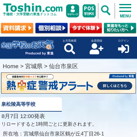
予備校・大学受験の東進ドットコム
MENU
お天気検索
会員登録
ログイン
Produced by 東進
Home
>
宮城県
>
仙台市泉区
泉松陵高等学校
8月7日 12:00発表
リロードすると1時間ごとに更新されます。
所在地：
宮城県仙台市泉区鶴が丘4丁目26-1