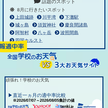
話題のスポット
8月に行きたいスポット
上田城跡
川平湾
下灘駅
城ヶ島
須賀神社
慶良間諸島
阿智村
八ヶ岳
波照間島
四国カルスト
頑張れ！学校のお天気
▶直近一ヵ月の適中率比較
※2026/07/07～2026/08/05集計の値