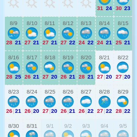
31
|
24
30
|
23
2
8/9
8/10
8/11
8/12
8/13
8/14
8/15
28
|
21
27
|
21
27
|
21
27
|
22
24
|
22
24
|
21
25
|
21
2
8/16
8/17
8/18
8/19
8/20
8/21
8/22
28
|
25
26
|
21
27
|
20
26
|
21
28
|
21
27
|
20
27
|
20
2
8/23
8/24
8/25
8/26
8/27
8/28
8/29
26
|
21
26
|
20
27
|
20
26
|
21
26
|
22
27
|
22
28
|
22
2
8/30
8/31
9/1
9/2
9/3
9/4
9/5