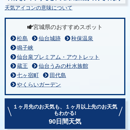
天気アイコンの意味について
宮城県のおすすめスポット
松島
仙台城跡
秋保温泉
鳴子峡
仙台泉プレミアム・アウトレット
蔵王
仙台うみの杜水族館
七ヶ宿町
田代島
やくらいガーデン
１ヶ月先のお天気も、
１ヶ月以上先のお天気
もわかる!
90日間天気