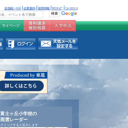
全国統一ﾃｽﾄ
企業案内
採用情報
ｻｲﾄﾏｯﾌﾟ
ﾆｭｰｽﾘﾘｰｽ
富士ヶ丘小学校の
雨雲レーダー
クリックすると拡大します