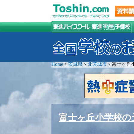
大学受験(大学入試)対策の塾・予備校なら東進
Home
>
茨城県
>
北茨城市
>
富士ヶ丘
富士ヶ丘小学校の