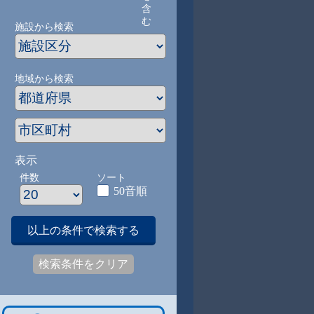
含
む
施設から検索
地域から検索
表示
件数
ソート
50音順
以上の条件で検索する
検索条件をクリア