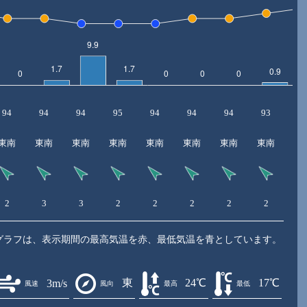
94
94
94
95
94
94
94
93
9
東南
東南
東南
東南
東南
東南
東南
東南
東
2
3
3
2
2
2
2
2
2
グラフは、表示期間の最高気温を赤、最低気温を青としています。
東
24℃
17℃
3m/s
風速
風向
最高
最低