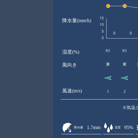
降水量(mm/h)
93
93
湿度(%)
東
東
風向き
風速(m/s)
1
2
※気温
1.7mm
95%
降水量
湿度