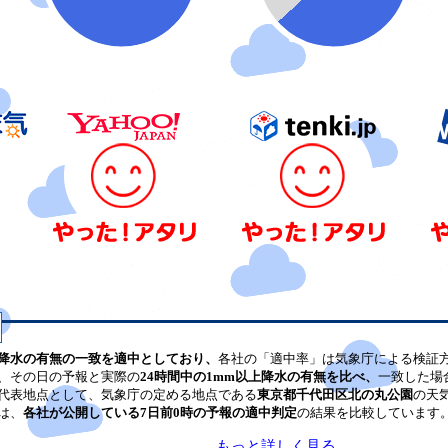
降水の有無の一致を適中としており、
各社の「適中率」は気象庁による検証
、その日の予報と実際の
24時間中の1mm以上降水の有無を比べ、
一致した場
代表地点として、気象庁の定める地点である
東京都千代田区北の丸公園
の天
は、
各社が公開している7日前0時の予報の適中判定
の結果を比較しています
もっと詳しく見る