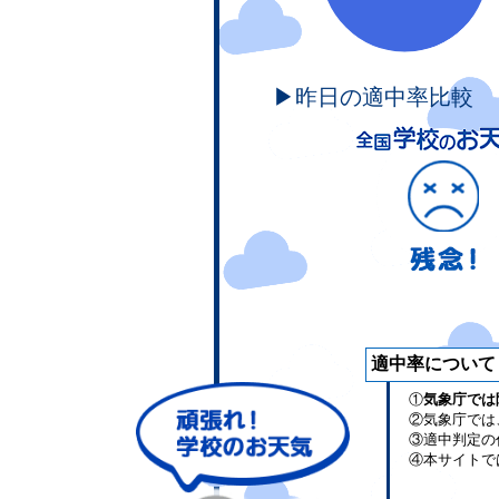
▶昨日の適中率比較
適中率について
①
気象庁では
②気象庁では
③適中判定の
④本サイトで