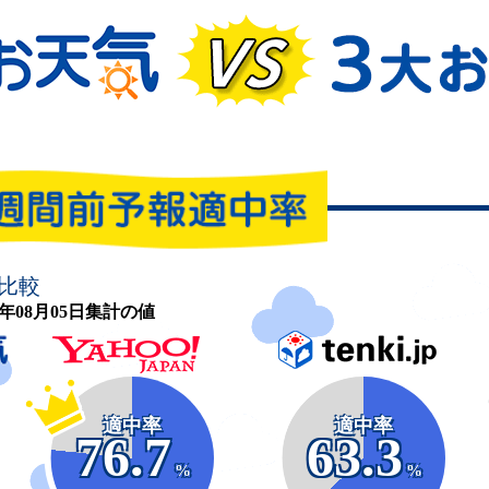
比較
26年08月05日集計の値
適中率
適中率
76.7
63.3
%
%