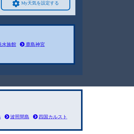
My天気を設定する
洗水族館
鹿島神宮
岳
波照間島
四国カルスト