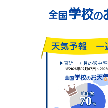
頑張れ！学校のお天気
▶直近一ヵ月の適中率
※2026年07月07日～20
適中率
70
%