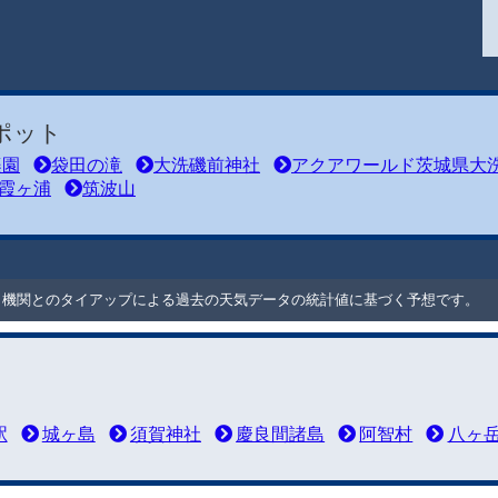
ポット
楽園
袋田の滝
大洗磯前神社
アクアワールド茨城県大
霞ヶ浦
筑波山
ート機関とのタイアップによる過去の天気データの統計値に基づく予想です。
駅
城ヶ島
須賀神社
慶良間諸島
阿智村
八ヶ