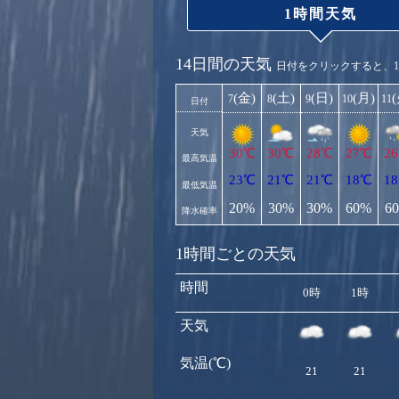
1時間天気
14日間の天気
日付をクリックすると、
(金)
(土)
(日)
(月)
7
8
9
10
11
日付
天気
30℃
30℃
28℃
27℃
2
最高気温
23℃
21℃
21℃
18℃
1
最低気温
20%
30%
30%
60%
6
降水確率
1時間ごとの天気
時間
0時
1時
天気
気温(℃)
21
21