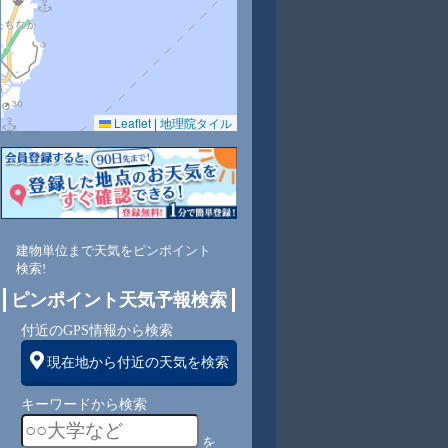
Leaflet
|
地理院タイル
3
91
87
85
85
81
81
82
84
南
東南
東
東
東
東
東
東
東
建物単位まで天気をピンポイント
検索!
2
3
3
3
3
3
3
3
ピンポイント天気予報検索
付近のGPS情報から検索
現在地から付近の天気を検索
キーワードから検索
を