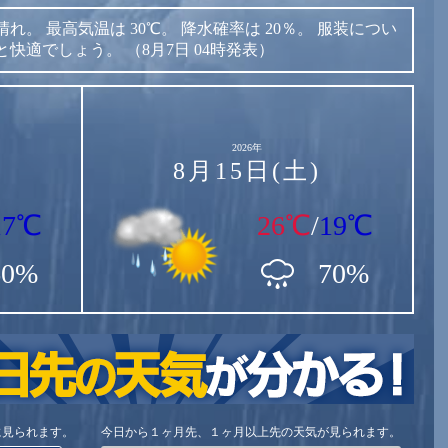
晴れ。
最高気温は
30℃。
降水確率は
20％。
服装につい
と快適でしょう。
（8月7日 04時発表）
2026年
8月15日(土)
17℃
26℃
/
19℃
60%
70%
に見られます。
今日から１ヶ月先、１ヶ月以上先の天気が見られます。