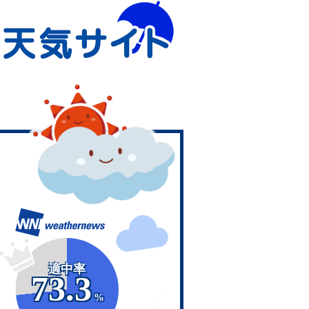
適中率
73.3
%