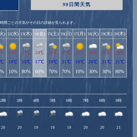
90日間天気
1時間ごとの天気やその日の詳細が見られます。
(火)
(水)
(木)
(金)
(土)
(日)
(月)
(火)
(水)
(木)
12
13
14
15
16
17
18
19
20
6℃
24℃
27℃
24℃
26℃
27℃
27℃
24℃
25℃
28℃
8℃
19℃
19℃
17℃
19℃
21℃
19℃
20℃
21℃
21℃
0%
10%
80%
60%
70%
70%
10%
30%
30%
80%
2時
3時
4時
5時
6時
7時
8時
9時
10
20
20
19
19
19
20
20
21
2