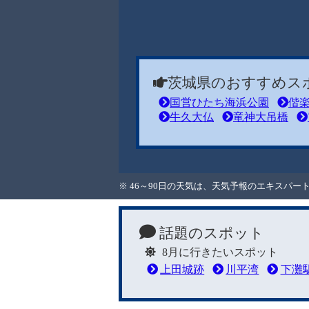
茨城県のおすすめス
国営ひたち海浜公園
偕
牛久大仏
竜神大吊橋
※ 46～90日の天気は、天気予報のエキスパ
話題のスポット
8月に行きたいスポット
上田城跡
川平湾
下灘