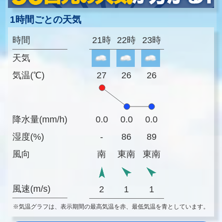
1時間ごとの天気
時間
21時
22時
23時
天気
気温(℃)
27
26
26
降水量(mm/h)
0.0
0.0
0.0
湿度(%)
-
86
89
風向
南
東南
東南
風速(m/s)
2
1
1
※気温グラフは、表示期間の最高気温を赤、最低気温を青としています。