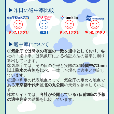
▶昨日の適中率比較
▶適中率について
①
気象庁では降水の有無の一致を適中としており、
各
社の「適中率」は気象庁による検証方法の基準に則り
算出しています。
②気象庁では、その日の予報と実際の
24時間中の1mm
以上降水の有無を比べ、
一致した場合に適中と判定し
ています。
③適中判定の代表地点として、気象庁の定める地点で
ある
東京都千代田区北の丸公園
の天気を参照していま
す。
④本サイトでは、
各社が公開している7日前0時の予報
の適中判定
の結果を比較しています。