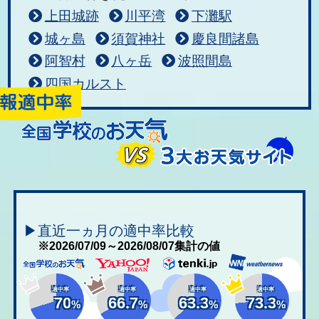
上田城跡
川平湾
下灘駅
城ヶ島
須賀神社
慶良間諸島
阿智村
八ヶ岳
波照間島
四国カルスト
▶直近一ヵ月の適中率比較
※2026/07/09～2026/08/07集計の値
適中率
適中率
適中率
適中率
70
66.7
63.3
73.3
%
%
%
%