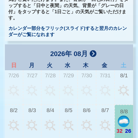
ップすると「日中と夜間」の天気、背景が「グレーの日
付」をタップすると「1日ごと」の天気がご覧いただけま
す。
カレンダー部分をフリック(スライド)すると翌月のカレン
ダーがご覧になれます
2026年 08月
日
月
火
水
木
金
土
7/26
7/27
7/28
7/29
7/30
7/31
8/1
3
8/2
8/3
8/4
8/5
8/6
8/7
8/8
32
|
26
2