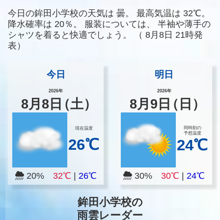
今日の鉾田小学校の天気は
曇。
最高気温は
32℃。
降水確率は
20％。
服装については、
半袖や薄手の
シャツを着ると快適でしょう。
（
8月8日 21時発
表）
今日
明日
2026年
2026年
8
月
8
日
（土）
8
月
9
日
（日）
同時刻の
現在温度
予想温度
26℃
24℃
20%
32℃
|
26℃
30%
30℃
|
24℃
鉾田小学校の
雨雲レーダー