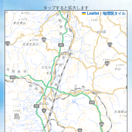
タップすると拡大します
Leaflet
|
地理院タイル