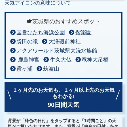
天気アイコンの意味について
茨城県のおすすめスポット
国営ひたち海浜公園
偕楽園
袋田の滝
大洗磯前神社
アクアワールド茨城県大洗水族館
鹿島神宮
牛久大仏
竜神大吊橋
霞ヶ浦
筑波山
１ヶ月先のお天気も、
１ヶ月以上先のお天気
もわかる!
90日間天気
背景が「緑色の日付」をタップすると「1時間ごと」の天
気がご覧いただけます。また、背景が「白色の日付」をタ