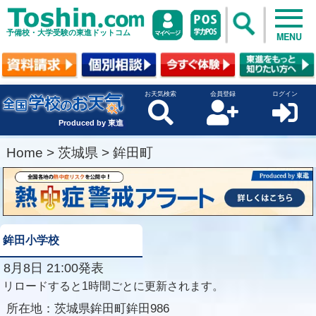
予備校・大学受験の東進ドットコム
MENU
お天気検索
会員登録
ログイン
Produced by 東進
Home
>
茨城県
>
鉾田町
鉾田小学校
8月8日 21:00発表
リロードすると1時間ごとに更新されます。
所在地：
茨城県鉾田町鉾田986