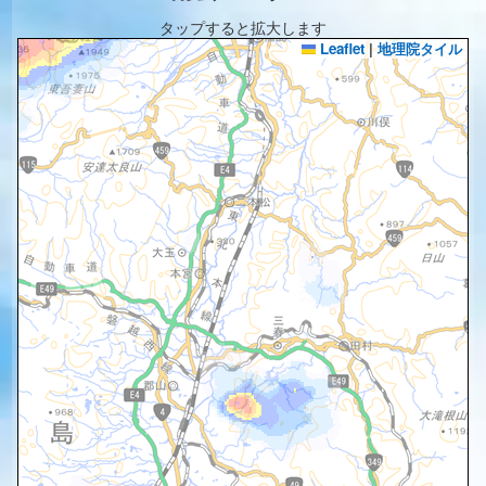
タップすると拡大します
Leaflet
|
地理院タイル