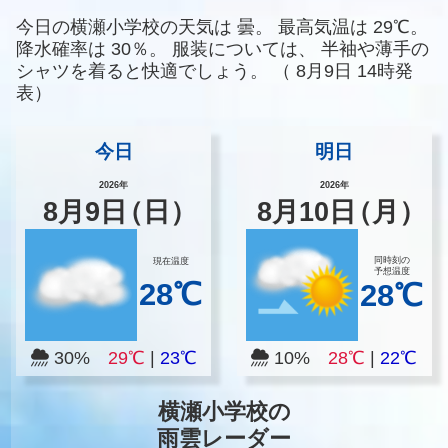
今日の横瀬小学校の天気は
曇。
最高気温は
29℃。
降水確率は
30％。
服装については、
半袖や薄手の
シャツを着ると快適でしょう。
（
8月9日 14時発
表）
今日
明日
2026年
2026年
8
月
9
日
（日）
8
月
10
日
（月）
同時刻の
現在温度
予想温度
28℃
28℃
30%
29℃
|
23℃
10%
28℃
|
22℃
横瀬小学校の
雨雲レーダー