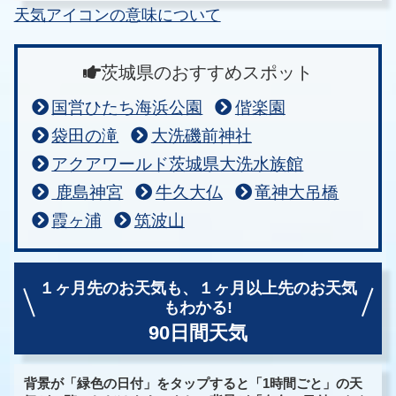
天気アイコンの意味について
茨城県のおすすめスポット
国営ひたち海浜公園
偕楽園
袋田の滝
大洗磯前神社
アクアワールド茨城県大洗水族館
鹿島神宮
牛久大仏
竜神大吊橋
霞ヶ浦
筑波山
１ヶ月先のお天気も、
１ヶ月以上先のお天気
もわかる!
90日間天気
背景が「緑色の日付」をタップすると「1時間ごと」の天