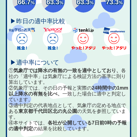
66.7
63.3
63.3
73.3
%
%
%
%
▶昨日の適中率比較
▶適中率について
①
気象庁では降水の有無の一致を適中としており、
各
社の「適中率」は気象庁による検証方法の基準に則り
算出しています。
②気象庁では、その日の予報と実際の
24時間中の1mm
以上降水の有無を比べ、
一致した場合に適中と判定し
ています。
③適中判定の代表地点として、気象庁の定める地点で
ある
東京都千代田区北の丸公園
の天気を参照していま
す。
④本サイトでは、
各社が公開している7日前0時の予報
の適中判定
の結果を比較しています。