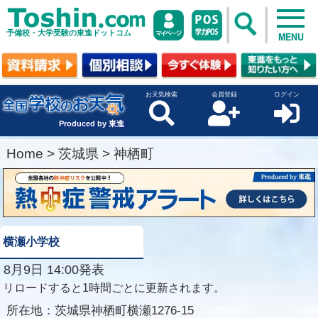
予備校・大学受験の東進ドットコム
MENU
お天気検索
会員登録
ログイン
Produced by 東進
Home
>
茨城県
>
神栖町
横瀬小学校
8月9日 14:00発表
リロードすると1時間ごとに更新されます。
所在地：
茨城県神栖町横瀬1276-15