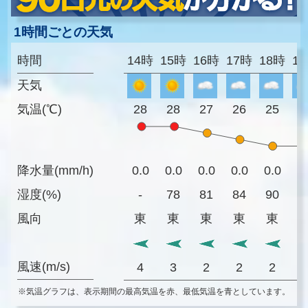
1時間ごとの天気
時間
14時
15時
16時
17時
18時
1
天気
気温(℃)
28
28
27
26
25
2
降水量(mm/h)
0.0
0.0
0.0
0.0
0.0
0
湿度(%)
-
78
81
84
90
9
風向
東
東
東
東
東
風速(m/s)
4
3
2
2
2
※気温グラフは、表示期間の最高気温を赤、最低気温を青としています。