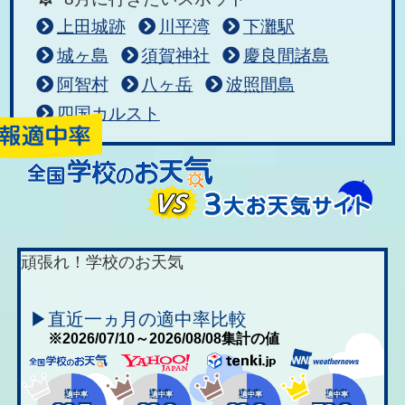
上田城跡
川平湾
下灘駅
城ヶ島
須賀神社
慶良間諸島
阿智村
八ヶ岳
波照間島
四国カルスト
頑張れ！学校のお天気
▶直近一ヵ月の適中率比較
※2026/07/10～2026/08/08集計の値
適中率
適中率
適中率
適中率