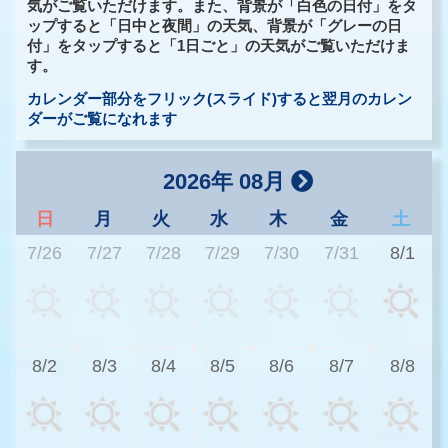
気がご覧いただけます。また、背景が「白色の日付」をタ
ップすると「日中と夜間」の天気、背景が「グレーの日
付」をタップすると「1日ごと」の天気がご覧いただけま
す。
カレンダー部分をフリック(スライド)すると翌月のカレン
ダーがご覧になれます
2026年 08月
日
月
火
水
木
金
土
7/26
7/27
7/28
7/29
7/30
7/31
8/1
3
8/2
8/3
8/4
8/5
8/6
8/7
8/8
2