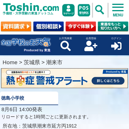
予備校・大学受験の東進ドットコム
MENU
お天気検索
会員登録
ログイン
Produced by 東進
Home
>
茨城県
>
潮来市
徳島小学校
8月6日 14:00発表
リロードすると1時間ごとに更新されます。
所在地：
茨城県潮来市延方丙1912