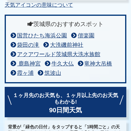
天気アイコンの意味について
茨城県のおすすめスポット
国営ひたち海浜公園
偕楽園
袋田の滝
大洗磯前神社
アクアワールド茨城県大洗水族館
鹿島神宮
牛久大仏
竜神大吊橋
霞ヶ浦
筑波山
１ヶ月先のお天気も、
１ヶ月以上先のお天気
もわかる!
90日間天気
背景が「緑色の日付」をタップすると「1時間ごと」の天