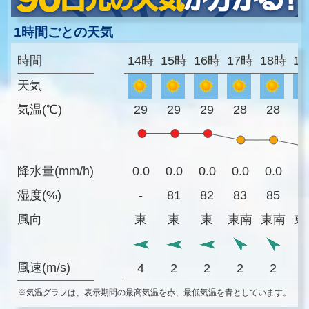
1時間ごとの天気
時間
14時
15時
16時
17時
18時
1
天気
気温(℃)
29
29
29
28
28
2
降水量(mm/h)
0.0
0.0
0.0
0.0
0.0
0
湿度(%)
-
81
82
83
85
8
風向
東
東
東
東南
東南
東
風速(m/s)
4
2
2
2
2
※気温グラフは、表示期間の最高気温を赤、最低気温を青としています。