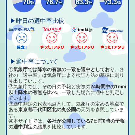
70
76.7
63.3
73.3
%
%
%
%
▶昨日の適中率比較
▶適中率について
①
気象庁では降水の有無の一致を適中としており、
各
社の「適中率」は気象庁による検証方法の基準に則り
算出しています。
②気象庁では、その日の予報と実際の
24時間中の1mm
以上降水の有無を比べ、
一致した場合に適中と判定し
ています。
③適中判定の代表地点として、気象庁の定める地点で
ある
東京都千代田区北の丸公園
の天気を参照していま
す。
④本サイトでは、
各社が公開している7日前0時の予報
の適中判定
の結果を比較しています。