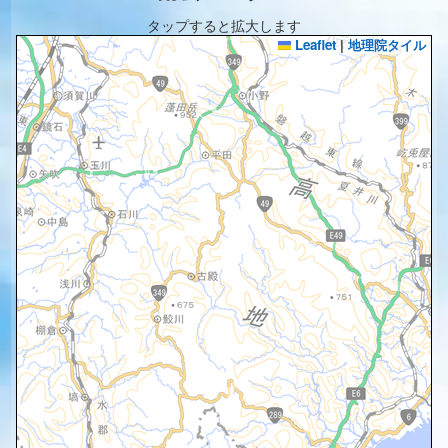
タップすると拡大します
Leaflet
|
地理院タイル