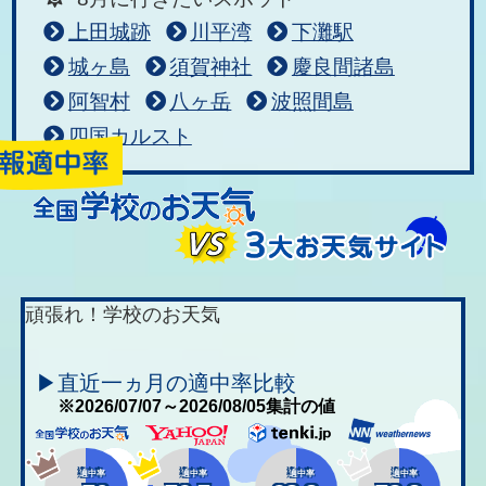
上田城跡
川平湾
下灘駅
城ヶ島
須賀神社
慶良間諸島
阿智村
八ヶ岳
波照間島
四国カルスト
頑張れ！学校のお天気
▶直近一ヵ月の適中率比較
※2026/07/07～2026/08/05集計の値
適中率
適中率
適中率
適中率