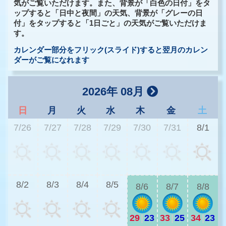
気がご覧いただけます。また、背景が「白色の日付」をタ
ップすると「日中と夜間」の天気、背景が「グレーの日
付」をタップすると「1日ごと」の天気がご覧いただけま
す。
カレンダー部分をフリック(スライド)すると翌月のカレン
ダーがご覧になれます
2026年 08月
日
月
火
水
木
金
土
7/26
7/27
7/28
7/29
7/30
7/31
8/1
2
8/2
8/3
8/4
8/5
8/6
8/7
8/8
29
|
23
33
|
25
34
|
23
2