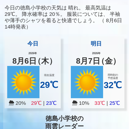
今日の徳島小学校の天気は
晴れ。
最高気温は
29℃。
降水確率は
20％。
服装については、
半袖
や薄手のシャツを着ると快適でしょう。
（
8月6日
14時発表）
今日
明日
2026年
2026年
8
月
6
日
（木）
8
月
7
日
（金）
同時刻の
現在温度
予想温度
29℃
32℃
20%
29℃
|
23℃
10%
33℃
|
25℃
徳島小学校の
雨雲レーダー