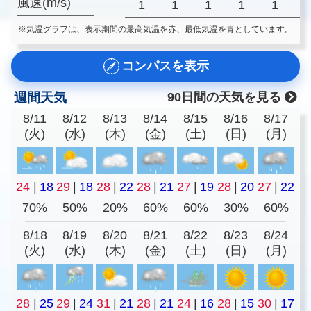
風速(m/s)
1
1
1
1
1
※気温グラフは、表示期間の最高気温を赤、最低気温を青としています。
コンパスを表示
週間天気
90日間の天気を見る
8/11
8/12
8/13
8/14
8/15
8/16
8/17
(火)
(水)
(木)
(金)
(土)
(日)
(月)
24
|
18
29
|
18
28
|
22
28
|
21
27
|
19
28
|
20
27
|
22
70%
50%
20%
60%
60%
30%
60%
8/18
8/19
8/20
8/21
8/22
8/23
8/24
(火)
(水)
(木)
(金)
(土)
(日)
(月)
28
|
25
29
|
24
31
|
21
28
|
21
24
|
16
28
|
15
30
|
17