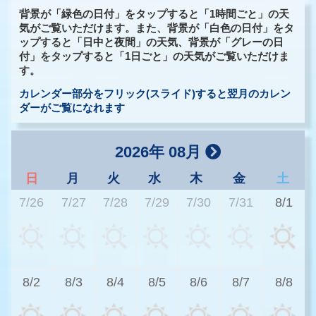
背景が「緑色の日付」をタップすると「1時間ごと」の天
気がご覧いただけます。また、背景が「白色の日付」をタ
ップすると「日中と夜間」の天気、背景が「グレーの日
付」をタップすると「1日ごと」の天気がご覧いただけま
す。
カレンダー部分をフリック(スライド)すると翌月のカレン
ダーがご覧になれます
2026年 08月
日
月
火
水
木
金
土
7/26
7/27
7/28
7/29
7/30
7/31
8/1
3
8/2
8/3
8/4
8/5
8/6
8/7
8/8