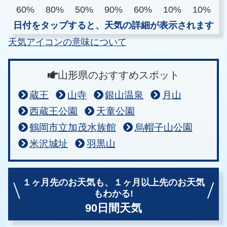
60%
80%
50%
90%
60%
10%
10%
日付をタップすると、天気の詳細が表示されます
天気アイコンの意味について
山形県のおすすめスポット
蔵王
山寺
銀山温泉
月山
西蔵王公園
天童公園
鶴岡市立加茂水族館
烏帽子山公園
米沢城址
羽黒山
１ヶ月先のお天気も、
１ヶ月以上先のお天気
もわかる!
90日間天気