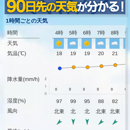
1時間ごとの天気
時間
4時
5時
6時
7時
8時
9
天気
気温(℃)
18
19
19
20
21
2
降水量(mm/h)
湿度(%)
97
99
95
88
82
7
風向
北東
北
北
北東
北東