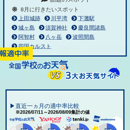
8月に行きたいスポット
上田城跡
川平湾
下灘駅
城ヶ島
須賀神社
慶良間諸島
阿智村
八ヶ岳
波照間島
四国カルスト
▶直近一ヵ月の適中率比較
※2026/07/11～2026/08/09集計の値
適中率
適中率
適中率
適中率