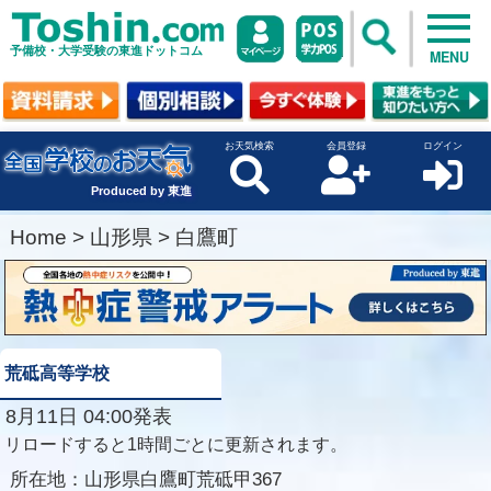
予備校・大学受験の東進ドットコム
MENU
お天気検索
会員登録
ログイン
Produced by 東進
Home
>
山形県
>
白鷹町
荒砥高等学校
8月11日 04:00発表
リロードすると1時間ごとに更新されます。
所在地：
山形県白鷹町荒砥甲367