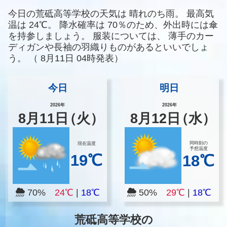
今日の荒砥高等学校の天気は
晴れのち雨。
最高気
温は
24℃。
降水確率は
70％のため、外出時には傘
を持参しましょう。
服装については、
薄手のカー
ディガンや長袖の羽織りものがあるといいでしょ
う。
（
8月11日 04時発表）
今日
明日
2026年
2026年
8
月
11
日
（火）
8
月
12
日
（水）
同時刻の
現在温度
予想温度
19℃
18℃
70%
24℃
|
18℃
50%
29℃
|
18℃
荒砥高等学校の