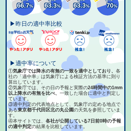
66.7
63.3
63.3
70
%
%
%
%
▶昨日の適中率比較
▶適中率について
①
気象庁では降水の有無の一致を適中としており、
各
社の「適中率」は気象庁による検証方法の基準に則り
算出しています。
②気象庁では、その日の予報と実際の
24時間中の1mm
以上降水の有無を比べ、
一致した場合に適中と判定し
ています。
③適中判定の代表地点として、気象庁の定める地点で
ある
東京都千代田区北の丸公園
の天気を参照していま
す。
④本サイトでは、
各社が公開している7日前0時の予報
の適中判定
の結果を比較しています。