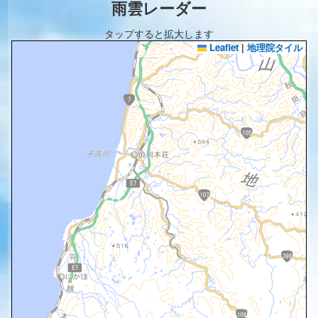
雨雲レーダー
タップすると拡大します
Leaflet
|
地理院タイル