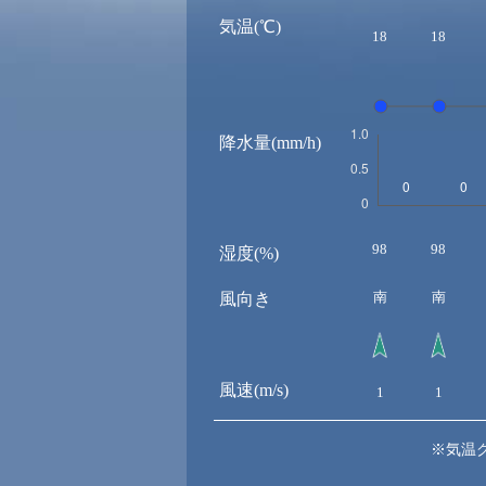
気温(℃)
18
18
降水量(mm/h)
98
98
湿度(%)
南
南
風向き
風速(m/s)
1
1
※気温