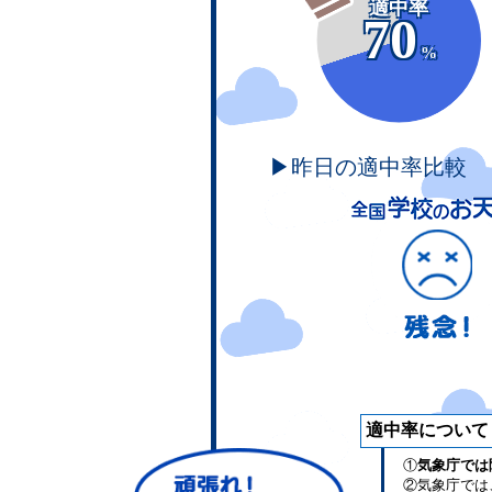
適中率
70
%
▶昨日の適中率比較
適中率について
①
気象庁では
②気象庁では