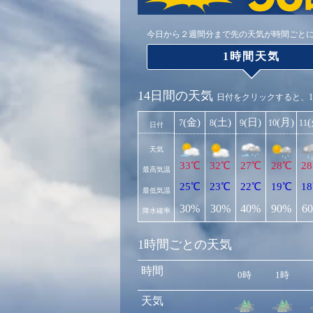
今日から２週間分まで先の天気が時間ごと
1時間天気
14日間の天気
日付をクリックすると、
(金)
(土)
(日)
(月)
7
8
9
10
11
日付
天気
33℃
32℃
27℃
28℃
2
最高気温
25℃
23℃
22℃
19℃
1
最低気温
30%
30%
40%
90%
6
降水確率
1時間ごとの天気
時間
0時
1時
天気