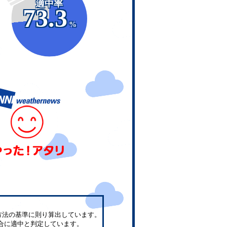
適中率
73.3
%
方法の基準に則り算出しています。
合に適中と判定しています。