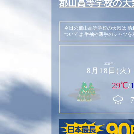
郡山高等学校の天
今日の郡山高等学校の天気は
晴
ついては
半袖や薄手のシャツを
2026年
8月18日(火)
29℃
/