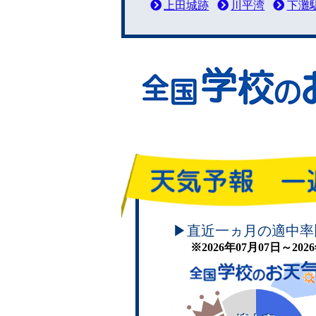
上田城跡
川平湾
下灘
頑張れ！学校のお天気
▶直近一ヵ月の適中率
※2026年07月07日～20