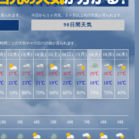
に見られます。
今日から１ヶ月先、１ヶ月以上先の天気が見られます。
90日間天気
1時間ごとの天気やその日の詳細が見られます。
(火)
(水)
(木)
(金)
(土)
(日)
(月)
(火)
(水)
(木)
12
13
14
15
16
17
18
19
20
8℃
27℃
27℃
26℃
29℃
30℃
29℃
29℃
26℃
27℃
8℃
21℃
23℃
21℃
19℃
23℃
17℃
18℃
18℃
16℃
0%
10%
80%
70%
60%
60%
80%
70%
70%
40%
2時
3時
4時
5時
6時
7時
8時
9時
10