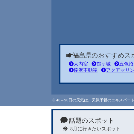
福島県のおすすめス
大内宿
鶴ヶ城
五色沼
達沢不動滝
アクアマリ
※ 46～90日の天気は、天気予報のエキスパ
話題のスポット
8月に行きたいスポット