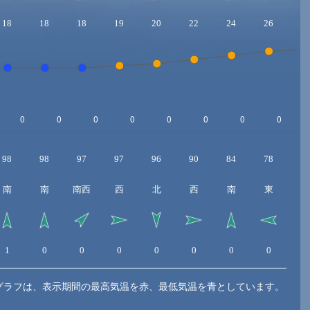
18
18
18
19
20
22
24
26
2
98
98
97
97
96
90
84
78
7
南
南
南西
西
北
西
南
東
1
0
0
0
0
0
0
0
1
グラフは、表示期間の最高気温を赤、最低気温を青としています。