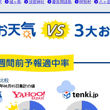
駅
城ヶ島
須賀神社
慶良間諸島
阿智村
八ヶ
比較
26年08月05日集計の値