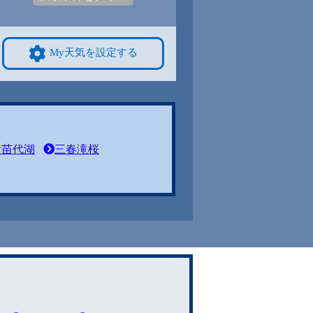
My天気を設定する
猪苗代湖
三春滝桜