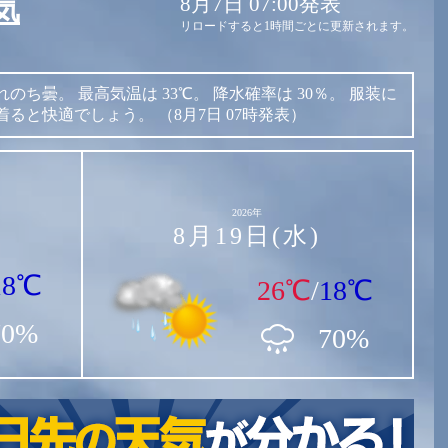
8月7日 07:00発表
気
リロードすると1時間ごとに更新されます。
れのち曇。
最高気温は
33℃。
降水確率は
30％。
服装に
着ると快適でしょう。
（8月7日 07時発表）
2026年
8月19日(水)
18℃
26℃
/
18℃
70%
70%