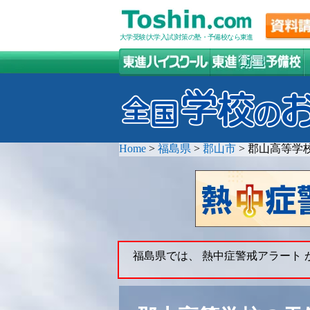
大学受験(大学入試)対策の塾・予備校なら東進
Home
>
福島県
>
郡山市
>
郡山高等学
福島県では、 熱中症警戒アラート