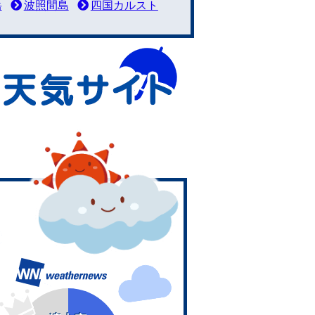
岳
波照間島
四国カルスト