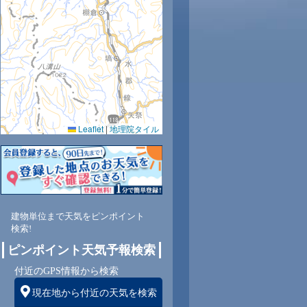
7
28
29
29
28
28
26
24
22
Leaflet
|
地理院タイル
2
66
60
62
65
67
75
83
91
東
東
東
東
東
東
東
東
東
建物単位まで天気をピンポイント
検索!
1
2
2
2
3
2
2
2
ピンポイント天気予報検索
付近のGPS情報から検索
現在地から付近の天気を検索