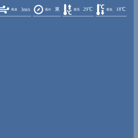
東
29℃
18℃
3m/s
風速
風向
最高
最低