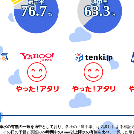
適中率
適中率
76.7
63.3
%
%
降水の有無の一致を適中としており、
各社の「適中率」は気象庁による検証
、その日の予報と実際の
24時間中の1mm以上降水の有無を比べ、
一致した場