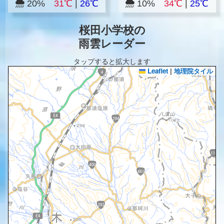
20%
31℃
|
26℃
10%
34℃
|
25℃
桜田小学校の
雨雲レーダー
タップすると拡大します
Leaflet
|
地理院タイル