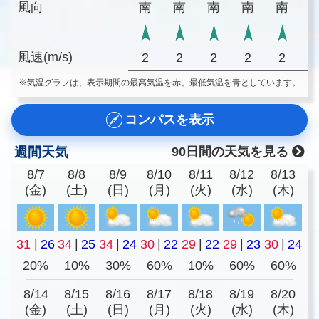
風向
南
南
南
南
南
風速(m/s)
2
2
2
2
2
※気温グラフは、表示期間の最高気温を赤、最低気温を青としています。
コンパスを表示
週間天気
90日間の天気を見る
8/7
8/8
8/9
8/10
8/11
8/12
8/13
(金)
(土)
(日)
(月)
(火)
(水)
(木)
31
|
26
34
|
25
34
|
24
30
|
22
29
|
22
29
|
23
30
|
24
20%
10%
30%
60%
10%
60%
60%
8/14
8/15
8/16
8/17
8/18
8/19
8/20
(金)
(土)
(日)
(月)
(火)
(水)
(木)