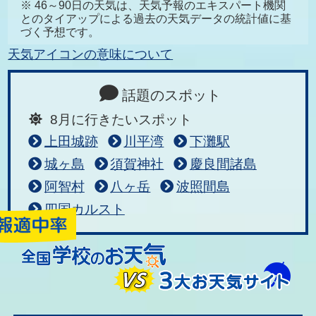
※ 46～90日の天気は、天気予報のエキスパート機関
とのタイアップによる過去の天気データの統計値に基
づく予想です。
天気アイコンの意味について
話題のスポット
8月に行きたいスポット
上田城跡
川平湾
下灘駅
城ヶ島
須賀神社
慶良間諸島
阿智村
八ヶ岳
波照間島
四国カルスト