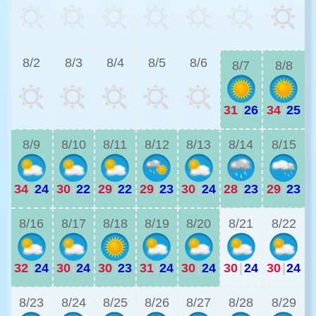
3
8/2
8/3
8/4
8/5
8/6
8/7
8/8
31
|
26
34
|
25
2
8/9
8/10
8/11
8/12
8/13
8/14
8/15
34
|
24
30
|
22
29
|
22
29
|
23
30
|
24
28
|
23
29
|
23
2
8/16
8/17
8/18
8/19
8/20
8/21
8/22
32
|
24
30
|
24
30
|
23
31
|
24
30
|
24
30
|
24
30
|
24
2
8/23
8/24
8/25
8/26
8/27
8/28
8/29