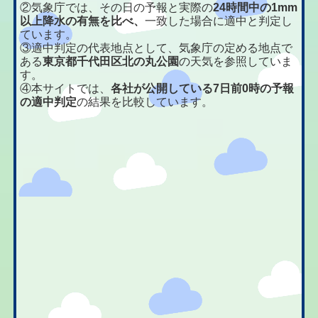
②気象庁では、その日の予報と実際の
24時間中の1mm
以上降水の有無を比べ、
一致した場合に適中と判定し
ています。
③適中判定の代表地点として、気象庁の定める地点で
ある
東京都千代田区北の丸公園
の天気を参照していま
す。
④本サイトでは、
各社が公開している7日前0時の予報
の適中判定
の結果を比較しています。