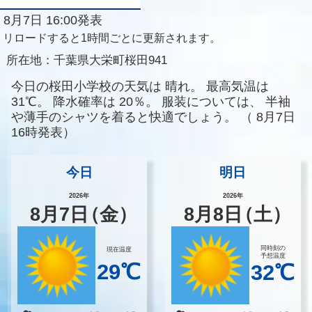
8月7日 16:00発表
リロードすると1時間ごとに更新されます。
所在地：
千葉県大栄町桜田941
今日の桜田小学校の天気は
晴れ。
最高気温は
31℃。
降水確率は
20％。
服装については、
半袖
や薄手のシャツを着ると快適でしょう。
（
8月7日
16時発表）
今日
明日
2026年
2026年
8
月
7
日
（金）
8
月
8
日
（土）
同時刻の
現在温度
予想温度
29℃
32℃