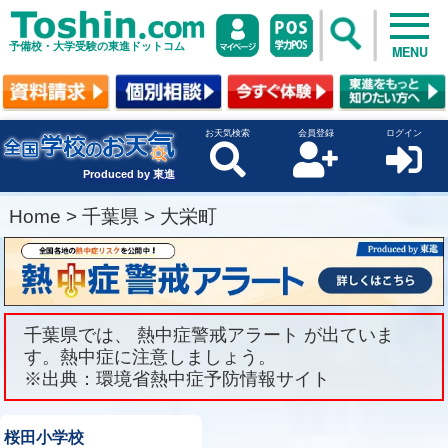
予備校・大学受験の東進ドットコム
MENU
お天気検索
会員登録
ログイン
Produced by 東進
Home
>
千葉県
>
大栄町
千葉県では、 熱中症警戒アラート が出ていま
す。熱中症に注意しましょう。
※出典：環境省熱中症予防情報サイト
桜田小学校