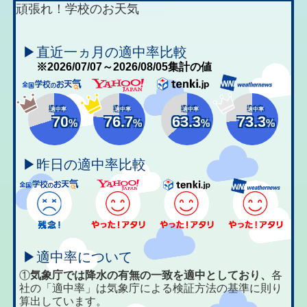
頑張れ！学校のお天気
▶直近一ヵ月の適中率比較
※2026/07/07～2026/08/05集計の値
適中率
適中率
適中率
適中率
70
76.7
63.3
73.3
%
%
%
%
▶昨日の適中率比較
▶適中率について
①
気象庁では降水の有無の一致を適中としており、
各
社の「適中率」は気象庁による検証方法の基準に則り
算出しています。