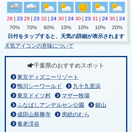
28
|
23
29
|
23
32
|
24
30
|
24
30
|
23
31
|
24
30
|
24
70%
70%
60%
10%
10%
10%
20%
日付をタップすると、天気の詳細が表示されます
天気アイコンの意味について
千葉県のおすすめスポット
東京ディズニーリゾート
鴨川シーワールド
九十九里浜
東京ドイツ村
マザー牧場
ふなばしアンデルセン公園
鋸山
成田山新勝寺
房総のむら
養老渓谷