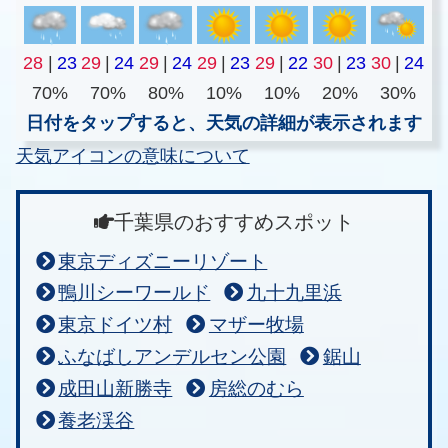
28
|
23
29
|
24
29
|
24
29
|
23
29
|
22
30
|
23
30
|
24
70%
70%
80%
10%
10%
20%
30%
日付をタップすると、天気の詳細が表示されます
天気アイコンの意味について
千葉県のおすすめスポット
東京ディズニーリゾート
鴨川シーワールド
九十九里浜
東京ドイツ村
マザー牧場
ふなばしアンデルセン公園
鋸山
成田山新勝寺
房総のむら
養老渓谷