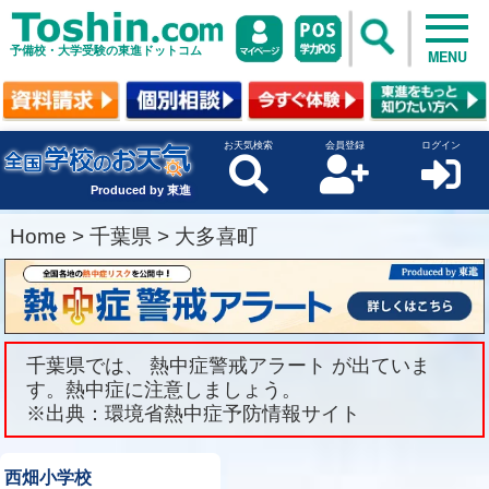
予備校・大学受験の東進ドットコム
MENU
お天気検索
会員登録
ログイン
Produced by 東進
Home
>
千葉県
>
大多喜町
千葉県では、 熱中症警戒アラート が出ていま
す。熱中症に注意しましょう。
※出典：環境省熱中症予防情報サイト
西畑小学校