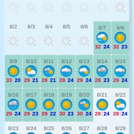
2
8/2
8/3
8/4
8/5
8/6
8/7
8/8
32
|
24
32
|
23
2
8/9
8/10
8/11
8/12
8/13
8/14
8/15
33
|
20
29
|
21
28
|
21
28
|
24
29
|
24
28
|
23
29
|
24
2
8/16
8/17
8/18
8/19
8/20
8/21
8/22
29
|
24
29
|
23
29
|
22
30
|
23
30
|
24
28
|
24
28
|
24
2
8/23
8/24
8/25
8/26
8/27
8/28
8/29