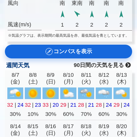
風向
南
東南
南
南
南
風速(m/s)
1
2
2
2
2
※気温グラフは、表示期間の最高気温を赤、最低気温を青としています。
コンパスを表示
週間天気
90日間の天気を見る
8/7
8/8
8/9
8/10
8/11
8/12
8/13
(金)
(土)
(日)
(月)
(火)
(水)
(木)
32
|
24
32
|
23
33
|
20
29
|
21
28
|
21
28
|
24
29
|
24
30%
10%
30%
60%
70%
60%
30%
8/14
8/15
8/16
8/17
8/18
8/19
8/20
(金)
(土)
(日)
(月)
(火)
(水)
(木)