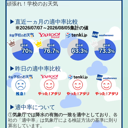
頑張れ！学校のお天気
▶直近一ヵ月の適中率比較
※2026/07/07～2026/08/05集計の値
適中率
適中率
適中率
適中率
70
76.7
63.3
73.3
%
%
%
%
▶昨日の適中率比較
▶適中率について
①
気象庁では降水の有無の一致を適中としており、
各
社の「適中率」は気象庁による検証方法の基準に則り
算出しています。