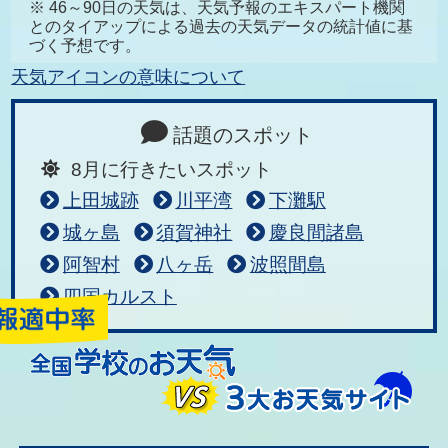
※ 46～90日の天気は、天気予報のエキスパート機関
とのタイアップによる過去の天気データの統計値に基
づく予想です。
天気アイコンの意味について
話題のスポット
8月に行きたいスポット
上田城跡
川平湾
下灘駅
城ヶ島
須賀神社
慶良間諸島
阿智村
八ヶ岳
波照間島
四国カルスト