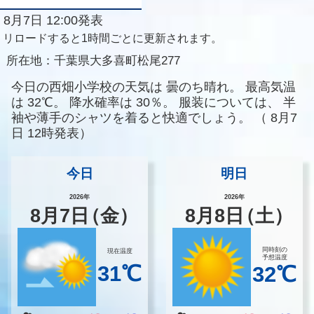
8月7日 12:00発表
リロードすると1時間ごとに更新されます。
所在地：
千葉県大多喜町松尾277
今日の西畑小学校の天気は
曇のち晴れ。
最高気温
は
32℃。
降水確率は
30％。
服装については、
半
袖や薄手のシャツを着ると快適でしょう。
（
8月7
日 12時発表）
今日
明日
2026年
2026年
8
月
7
日
（金）
8
月
8
日
（土）
同時刻の
現在温度
予想温度
31℃
32℃