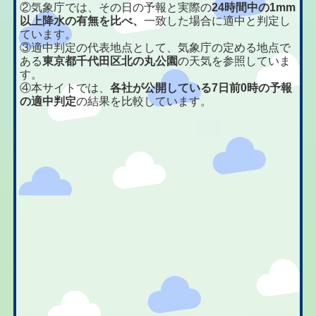
②気象庁では、その日の予報と実際の
24時間中の1mm
以上降水の有無を比べ、
一致した場合に適中と判定し
ています。
③適中判定の代表地点として、気象庁の定める地点で
ある
東京都千代田区北の丸公園
の天気を参照していま
す。
④本サイトでは、
各社が公開している7日前0時の予報
の適中判定
の結果を比較しています。