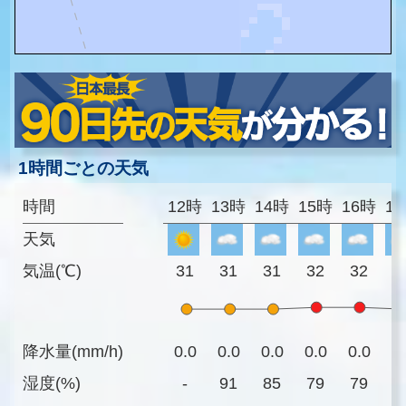
1時間ごとの天気
時間
12時
13時
14時
15時
16時
1
天気
気温(℃)
31
31
31
32
32
3
降水量(mm/h)
0.0
0.0
0.0
0.0
0.0
0
湿度(%)
-
91
85
79
79
8