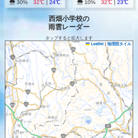
30%
32℃
|
24℃
10%
32℃
|
23℃
西畑小学校の
雨雲レーダー
タップすると拡大します
Leaflet
|
地理院タイル