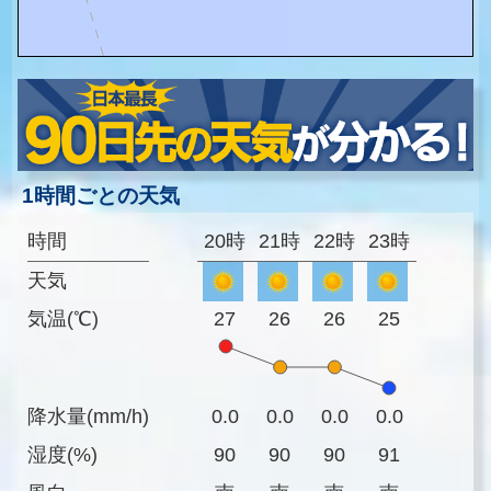
1時間ごとの天気
時間
20時
21時
22時
23時
天気
気温(℃)
27
26
26
25
降水量(mm/h)
0.0
0.0
0.0
0.0
湿度(%)
90
90
90
91