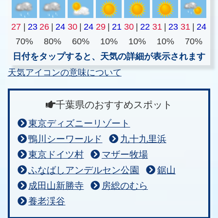
27
|
23
26
|
24
30
|
24
29
|
21
30
|
22
31
|
23
31
|
24
70%
80%
60%
10%
10%
10%
70%
日付をタップすると、天気の詳細が表示されます
天気アイコンの意味について
千葉県のおすすめスポット
東京ディズニーリゾート
鴨川シーワールド
九十九里浜
東京ドイツ村
マザー牧場
ふなばしアンデルセン公園
鋸山
成田山新勝寺
房総のむら
養老渓谷