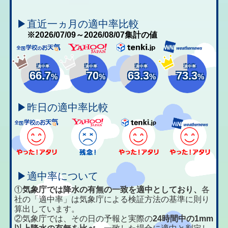
▶直近一ヵ月の適中率比較
※2026/07/09～2026/08/07集計の値
適中率
適中率
適中率
適中率
66.7
70
63.3
73.3
%
%
%
%
▶昨日の適中率比較
▶適中率について
①
気象庁では降水の有無の一致を適中としており、
各
社の「適中率」は気象庁による検証方法の基準に則り
算出しています。
②気象庁では、その日の予報と実際の
24時間中の1mm