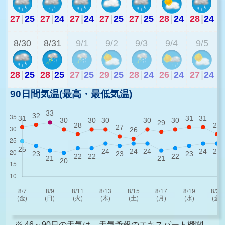
27
|
25
27
|
24
27
|
24
27
|
25
27
|
25
28
|
24
28
|
24
2
8/30
8/31
9/1
9/2
9/3
9/4
9/5
28
|
25
28
|
25
27
|
25
29
|
25
28
|
24
26
|
24
27
|
24
90日間気温(最高・最低気温)
※ 46～90日の天気は、天気予報のエキスパート機関