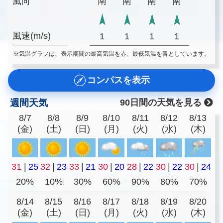
風向
南
南
南
南
風速(m/s)
1
1
1
1
※気温グラフは、表示期間の最高気温を赤、最低気温を青としています。
コンパスを表示
週間天気
90日間の天気を見る
8/7
8/8
8/9
8/10
8/11
8/12
8/13
(金)
(土)
(日)
(月)
(火)
(水)
(木)
31
|
25
32
|
23
33
|
21
30
|
20
28
|
22
30
|
22
30
|
24
20%
10%
30%
60%
90%
80%
70%
8/14
8/15
8/16
8/17
8/18
8/19
8/20
(金)
(土)
(日)
(月)
(火)
(水)
(木)