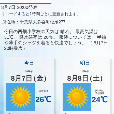
8月7日 20:00発表
リロードすると1時間ごとに更新されます。
所在地：
千葉県大多喜町松尾277
今日の西畑小学校の天気は
晴れ。
最高気温は
31℃。
降水確率は
20％。
服装については、
半袖
や薄手のシャツを着ると快適でしょう。
（
8月7日
20時発表）
今日
明日
2026年
2026年
8
月
7
日
（金）
8
月
8
日
（土）
同時刻の
現在温度
予想温度
26℃
24℃