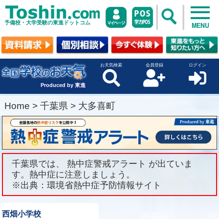
予備校・大学受験の東進ドットコム
MENU
お天気検索
会員登録
ログイン
Produced by 東進
Home
>
千葉県
>
大多喜町
千葉県では、 熱中症警戒アラート が出ていま
す。熱中症に注意しましょう。
※出典：環境省熱中症予防情報サイト
西畑小学校