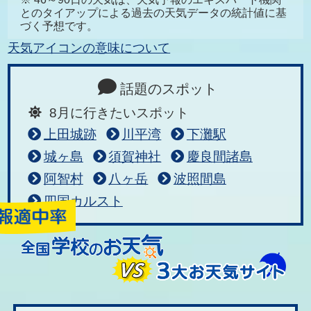
とのタイアップによる過去の天気データの統計値に基
づく予想です。
天気アイコンの意味について
話題のスポット
8月に行きたいスポット
上田城跡
川平湾
下灘駅
城ヶ島
須賀神社
慶良間諸島
阿智村
八ヶ岳
波照間島
四国カルスト