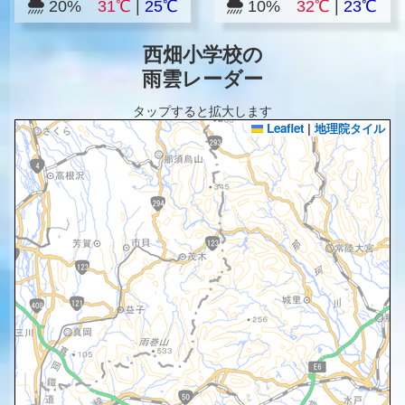
20%
31℃
|
25℃
10%
32℃
|
23℃
西畑小学校の
雨雲レーダー
タップすると拡大します
Leaflet
|
地理院タイル