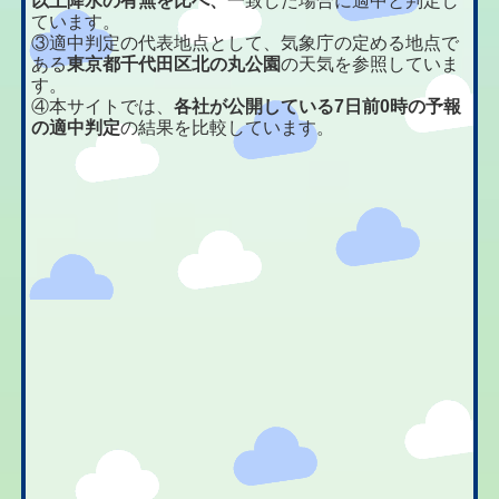
以上降水の有無を比べ、
一致した場合に適中と判定し
ています。
③適中判定の代表地点として、気象庁の定める地点で
ある
東京都千代田区北の丸公園
の天気を参照していま
す。
④本サイトでは、
各社が公開している7日前0時の予報
の適中判定
の結果を比較しています。