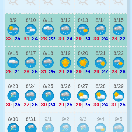
2
8/9
8/10
8/11
8/12
8/13
8/14
8/15
33
|
25
31
|
24
28
|
22
30
|
24
29
|
24
30
|
24
28
|
22
2
8/16
8/17
8/18
8/19
8/20
8/21
8/22
26
|
21
28
|
25
31
|
25
29
|
26
29
|
26
29
|
27
28
|
26
2
8/23
8/24
8/25
8/26
8/27
8/28
8/29
30
|
25
27
|
25
30
|
24
29
|
25
29
|
25
30
|
24
31
|
25
2
8/30
8/31
9/1
9/2
9/3
9/4
9/5