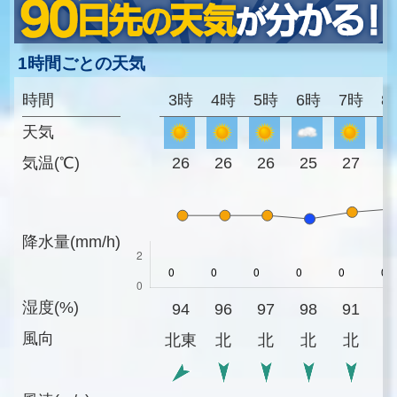
1時間ごとの天気
時間
3時
4時
5時
6時
7時
8
天気
気温(℃)
26
26
26
25
27
2
降水量(mm/h)
湿度(%)
94
96
97
98
91
8
風向
北東
北
北
北
北