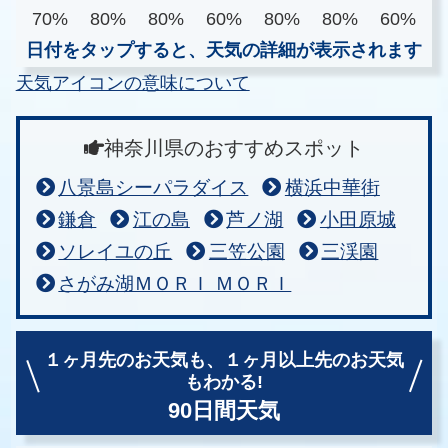
70%
80%
80%
60%
80%
80%
60%
日付をタップすると、天気の詳細が表示されます
天気アイコンの意味について
神奈川県のおすすめスポット
八景島シーパラダイス
横浜中華街
鎌倉
江の島
芦ノ湖
小田原城
ソレイユの丘
三笠公園
三渓園
さがみ湖ＭＯＲＩ ＭＯＲＩ
１ヶ月先のお天気も、
１ヶ月以上先のお天気
もわかる!
90日間天気