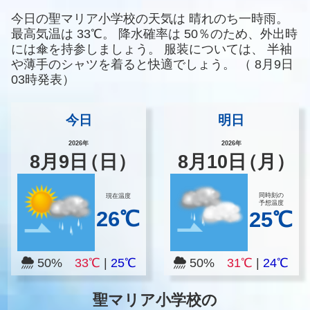
今日の聖マリア小学校の天気は
晴れのち一時雨。
最高気温は
33℃。
降水確率は
50％のため、外出時
には傘を持参しましょう。
服装については、
半袖
や薄手のシャツを着ると快適でしょう。
（
8月9日
03時発表）
今日
明日
2026年
2026年
8
月
9
日
（日）
8
月
10
日
（月）
同時刻の
現在温度
予想温度
26℃
25℃
50%
33℃
|
25℃
50%
31℃
|
24℃
聖マリア小学校の