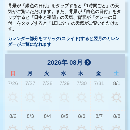
背景が「緑色の日付」をタップすると「1時間ごと」の天
気がご覧いただけます。また、背景が「白色の日付」をタ
ップすると「日中と夜間」の天気、背景が「グレーの日
付」をタップすると「1日ごと」の天気がご覧いただけま
す。
カレンダー部分をフリック(スライド)すると翌月のカレン
ダーがご覧になれます
2026年 08月
日
月
火
水
木
金
土
7/26
7/27
7/28
7/29
7/30
7/31
8/1
3
8/2
8/3
8/4
8/5
8/6
8/7
8/8