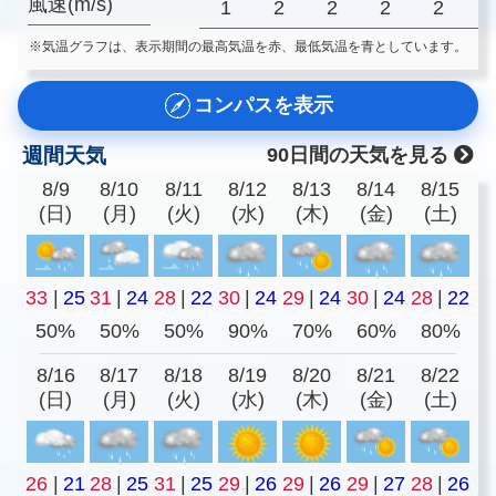
風速(m/s)
1
2
2
2
2
※気温グラフは、表示期間の最高気温を赤、最低気温を青としています。
コンパスを表示
週間天気
90日間の天気を見る
8/9
8/10
8/11
8/12
8/13
8/14
8/15
(日)
(月)
(火)
(水)
(木)
(金)
(土)
33
|
25
31
|
24
28
|
22
30
|
24
29
|
24
30
|
24
28
|
22
50%
50%
50%
90%
70%
60%
80%
8/16
8/17
8/18
8/19
8/20
8/21
8/22
(日)
(月)
(火)
(水)
(木)
(金)
(土)
26
|
21
28
|
25
31
|
25
29
|
26
29
|
26
29
|
27
28
|
26