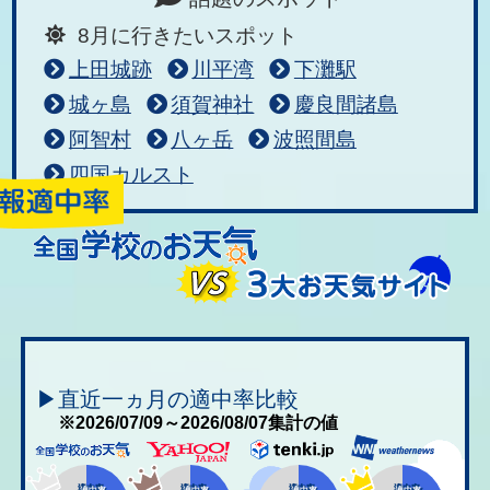
8月に行きたいスポット
上田城跡
川平湾
下灘駅
城ヶ島
須賀神社
慶良間諸島
阿智村
八ヶ岳
波照間島
四国カルスト
▶直近一ヵ月の適中率比較
※2026/07/09～2026/08/07集計の値
適中率
適中率
適中率
適中率