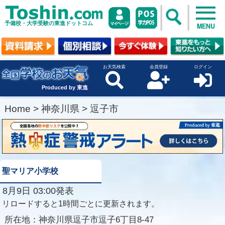
予備校・大学受験の東進ドットコム
MENU
お天気検索
会員登録
ログイン
Produced by 東進
Home
>
神奈川県
>
逗子市
聖マリア小学校
8月9日 03:00発表
リロードすると1時間ごとに更新されます。
所在地：
神奈川県逗子市逗子6丁目8-47