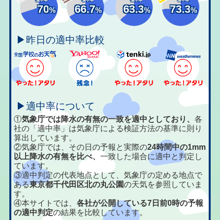
70
66.7
63.3
73.3
%
%
%
%
▶昨日の適中率比較
▶適中率について
①
気象庁では降水の有無の一致を適中としており、
各
社の「適中率」は気象庁による検証方法の基準に則り
算出しています。
②気象庁では、その日の予報と実際の
24時間中の1mm
以上降水の有無を比べ、
一致した場合に適中と判定し
ています。
③適中判定の代表地点として、気象庁の定める地点で
ある
東京都千代田区北の丸公園
の天気を参照していま
す。
④本サイトでは、
各社が公開している7日前0時の予報
の適中判定
の結果を比較しています。