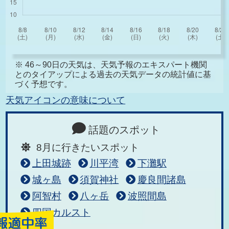
※ 46～90日の天気は、天気予報のエキスパート機関
とのタイアップによる過去の天気データの統計値に基
づく予想です。
天気アイコンの意味について
話題のスポット
8月に行きたいスポット
上田城跡
川平湾
下灘駅
城ヶ島
須賀神社
慶良間諸島
阿智村
八ヶ岳
波照間島
四国カルスト