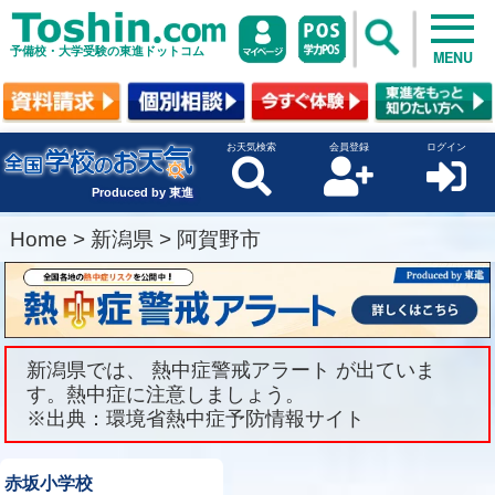
予備校・大学受験の東進ドットコム
MENU
お天気検索
会員登録
ログイン
Produced by 東進
Home
>
新潟県
>
阿賀野市
新潟県では、 熱中症警戒アラート が出ていま
す。熱中症に注意しましょう。
※出典：環境省熱中症予防情報サイト
赤坂小学校