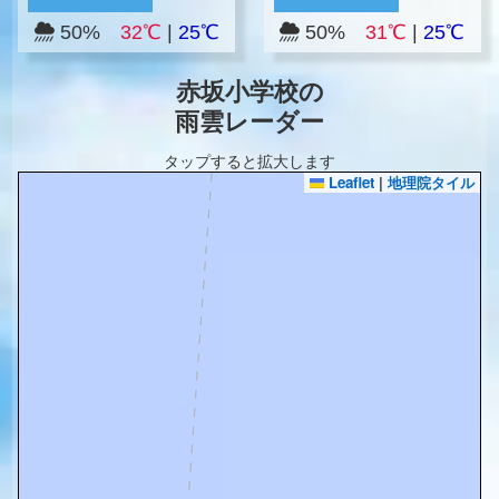
50%
32℃
|
25℃
50%
31℃
|
25℃
赤坂小学校の
雨雲レーダー
タップすると拡大します
Leaflet
|
地理院タイル