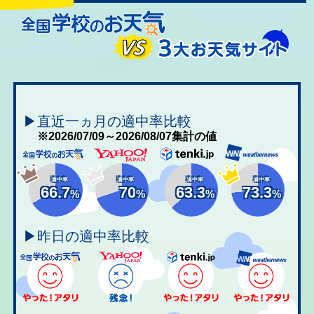
▶直近一ヵ月の適中率比較
※2026/07/09～2026/08/07集計の値
適中率
適中率
適中率
適中率
66.7
70
63.3
73.3
%
%
%
%
▶昨日の適中率比較