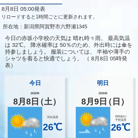
8月8日 05:00発表
リロードすると1時間ごとに更新されます。
所在地：
新潟県阿賀野市六野瀬1345
今日の赤坂小学校の天気は
晴れ時々雨。
最高気温
は
32℃。
降水確率は
50％のため、外出時には傘を
持参しましょう。
服装については、
半袖や薄手の
シャツを着ると快適でしょう。
（
8月8日 05時発
表）
今日
明日
2026年
2026年
8
月
8
日
（土）
8
月
9
日
（日）
同時刻の
現在温度
予想温度
26℃
26℃