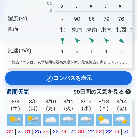
湿度(%)
-
90
86
79
76
7
風向
北
東南
東南
東南
北西
北
風速(m/s)
1
2
1
1
1
※気温グラフは、表示期間の最高気温を赤、最低気温を青としています。
コンパスを表示
週間天気
90日間の天気を見る
8/8
8/9
8/10
8/11
8/12
8/13
8/14
(土)
(日)
(月)
(火)
(水)
(木)
(金)
32
|
25
31
|
25
28
|
23
28
|
21
30
|
22
32
|
22
34
|
25