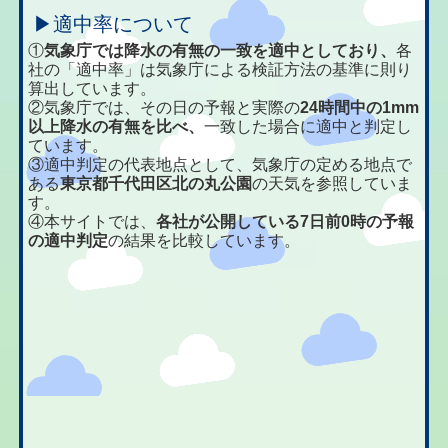
▶適中率について
①
気象庁では降水の有無の一致を適中としており、
各
社の「適中率」は気象庁による検証方法の基準に則り
算出しています。
②気象庁では、その日の予報と実際の
24時間中の1mm
以上降水の有無を比べ、
一致した場合に適中と判定し
ています。
③適中判定の代表地点として、気象庁の定める地点で
ある
東京都千代田区北の丸公園
の天気を参照していま
す。
④本サイトでは、
各社が公開している7日前0時の予報
の適中判定
の結果を比較しています。