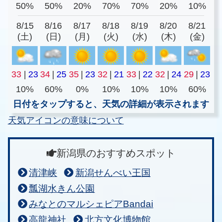
50%
50%
20%
70%
70%
20%
10%
8/15
8/16
8/17
8/18
8/19
8/20
8/21
(土)
(日)
(月)
(火)
(水)
(木)
(金)
33
|
23
34
|
25
35
|
23
32
|
21
33
|
22
32
|
24
29
|
23
10%
60%
0%
10%
10%
10%
60%
日付をタップすると、天気の詳細が表示されます
天気アイコンの意味について
新潟県のおすすめスポット
清津峡
新潟せんべい王国
瓢湖水きん公園
みなとのマルシェピアBandai
高龍神社
北方文化博物館