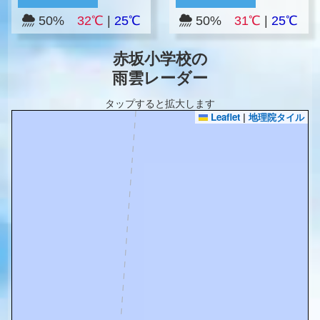
50%
32℃
|
25℃
50%
31℃
|
25℃
赤坂小学校の
雨雲レーダー
タップすると拡大します
Leaflet
|
地理院タイル