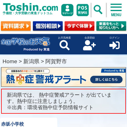
予備校・大学受験の東進ドットコム
MENU
お天気検索
会員登録
ログイン
Produced by 東進
Home
>
新潟県
>
阿賀野市
新潟県では、 熱中症警戒アラート が出ていま
す。熱中症に注意しましょう。
※出典：環境省熱中症予防情報サイト
赤坂小学校