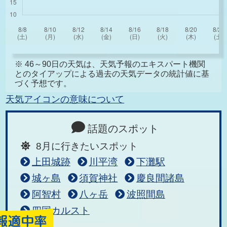
※ 46～90日の天気は、天気予報のエキスパート機関
とのタイアップによる過去の天気データの統計値に基
づく予想です。
天気アイコンの意味について
話題のスポット
8月に行きたいスポット
上田城跡
川平湾
下灘駅
城ヶ島
須賀神社
慶良間諸島
阿智村
八ヶ岳
波照間島
四国カルスト