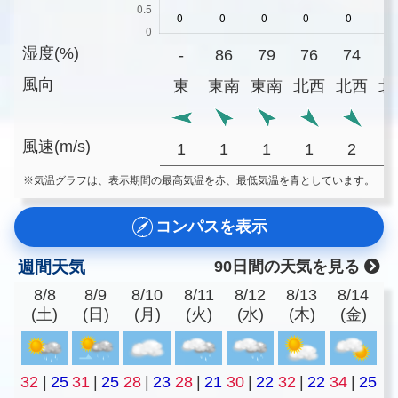
湿度(%)
-
86
79
76
74
7
風向
東
東南
東南
北西
北西
北
風速(m/s)
1
1
1
1
2
※気温グラフは、表示期間の最高気温を赤、最低気温を青としています。
コンパスを表示
週間天気
90日間の天気を見る
8/8
8/9
8/10
8/11
8/12
8/13
8/14
(土)
(日)
(月)
(火)
(水)
(木)
(金)
32
|
25
31
|
25
28
|
23
28
|
21
30
|
22
32
|
22
34
|
25