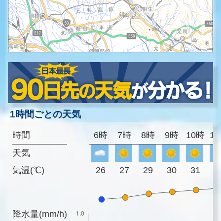
1時間ごとの天気
時間
6時
7時
8時
9時
10時
1
天気
気温(℃)
26
27
29
30
31
3
降水量(mm/h)