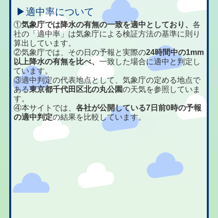
▶適中率について
①
気象庁では降水の有無の一致を適中としており、
各
社の「適中率」は気象庁による検証方法の基準に則り
算出しています。
②気象庁では、その日の予報と実際の
24時間中の1mm
以上降水の有無を比べ、
一致した場合に適中と判定し
ています。
③適中判定の代表地点として、気象庁の定める地点で
ある
東京都千代田区北の丸公園
の天気を参照していま
す。
④本サイトでは、
各社が公開している7日前0時の予報
の適中判定
の結果を比較しています。