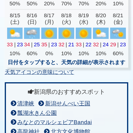
50%
50%
20%
70%
70%
20%
10%
8/15
8/16
8/17
8/18
8/19
8/20
8/21
(土)
(日)
(月)
(火)
(水)
(木)
(金)
33
|
23
34
|
25
35
|
23
32
|
21
33
|
22
32
|
24
29
|
23
10%
60%
0%
10%
10%
10%
60%
日付をタップすると、天気の詳細が表示されます
天気アイコンの意味について
新潟県のおすすめスポット
清津峡
新潟せんべい王国
瓢湖水きん公園
みなとのマルシェピアBandai
高龍神社
北方文化博物館