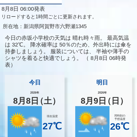
8月8日 06:00発表
リロードすると1時間ごとに更新されます。
所在地：
新潟県阿賀野市六野瀬1345
今日の赤坂小学校の天気は
晴れ時々雨。
最高気温
は
32℃。
降水確率は
50％のため、外出時には傘を
持参しましょう。
服装については、
半袖や薄手の
シャツを着ると快適でしょう。
（
8月8日 06時発
表）
今日
明日
2026年
2026年
8
月
8
日
（土）
8
月
9
日
（日）
同時刻の
現在温度
予想温度
27℃
26℃