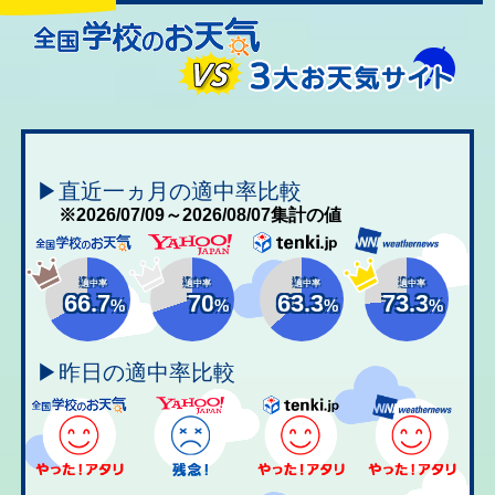
▶直近一ヵ月の適中率比較
※2026/07/09～2026/08/07集計の値
適中率
適中率
適中率
適中率
66.7
70
63.3
73.3
%
%
%
%
▶昨日の適中率比較