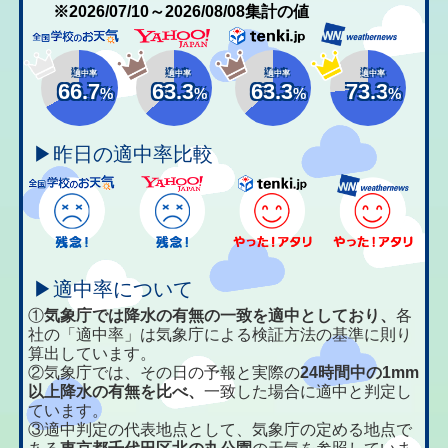
※2026/07/10～2026/08/08集計の値
適中率
適中率
適中率
適中率
66.7
63.3
63.3
73.3
%
%
%
%
▶昨日の適中率比較
▶適中率について
①
気象庁では降水の有無の一致を適中としており、
各
社の「適中率」は気象庁による検証方法の基準に則り
算出しています。
②気象庁では、その日の予報と実際の
24時間中の1mm
以上降水の有無を比べ、
一致した場合に適中と判定し
ています。
③適中判定の代表地点として、気象庁の定める地点で