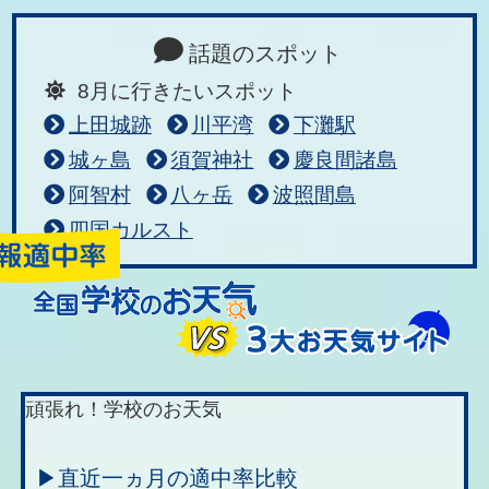
話題のスポット
8月に行きたいスポット
上田城跡
川平湾
下灘駅
城ヶ島
須賀神社
慶良間諸島
阿智村
八ヶ岳
波照間島
四国カルスト
頑張れ！学校のお天気
▶直近一ヵ月の適中率比較