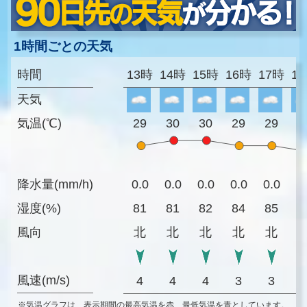
1時間ごとの天気
時間
13時
14時
15時
16時
17時
1
天気
気温(℃)
29
30
30
29
29
2
降水量(mm/h)
0.0
0.0
0.0
0.0
0.0
0
湿度(%)
81
81
82
84
85
8
風向
北
北
北
北
北
風速(m/s)
4
4
4
3
3
※気温グラフは、表示期間の最高気温を赤、最低気温を青としています。