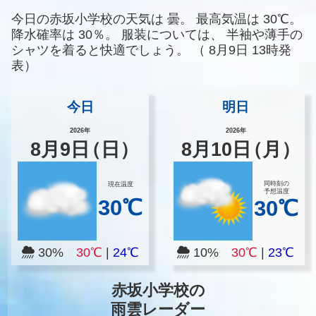
今日の赤坂小学校の天気は
曇。
最高気温は
30℃。
降水確率は
30％。
服装については、
半袖や薄手の
シャツを着ると快適でしょう。
（
8月9日 13時発
表）
今日
明日
2026年
2026年
8
月
9
日
（日）
8
月
10
日
（月）
同時刻の
現在温度
予想温度
30℃
30℃
30%
30℃
|
24℃
10%
30℃
|
23℃
赤坂小学校の
雨雲レーダー