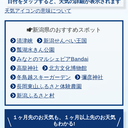
日付をタップすると、天気の詳細が表示されます
天気アイコンの意味について
新潟県のおすすめスポット
清津峡
新潟せんべい王国
瓢湖水きん公園
みなとのマルシェピアBandai
高龍神社
北方文化博物館
冬鳥越スキーガーデン
彌彦神社
長岡東山ふるさと体験農園
新潟ふるさと村
１ヶ月先のお天気も、
１ヶ月以上先のお天気
もわかる!