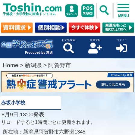
予備校・大学受験の東進ドットコム
MENU
お天気検索
会員登録
ログイン
Produced by 東進
Home
>
新潟県
>
阿賀野市
赤坂小学校
8月9日 13:00発表
リロードすると1時間ごとに更新されます。
所在地：
新潟県阿賀野市六野瀬1345