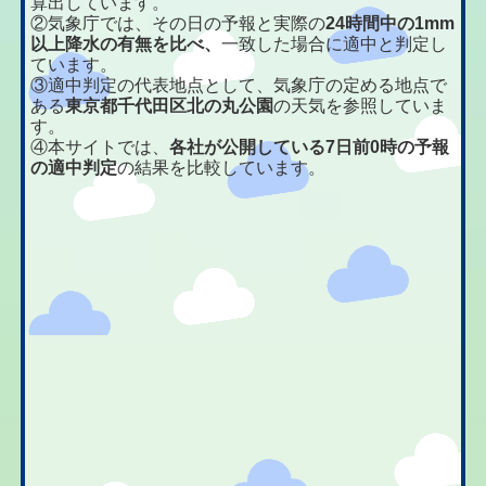
算出しています。
②気象庁では、その日の予報と実際の
24時間中の1mm
以上降水の有無を比べ、
一致した場合に適中と判定し
ています。
③適中判定の代表地点として、気象庁の定める地点で
ある
東京都千代田区北の丸公園
の天気を参照していま
す。
④本サイトでは、
各社が公開している7日前0時の予報
の適中判定
の結果を比較しています。