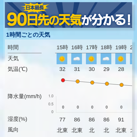
1時間ごとの天気
時間
15時
16時
17時
18時
19時
2
天気
気温(℃)
32
31
30
29
28
2
降水量(mm/h)
湿度(%)
77
86
86
86
91
9
風向
北東
北東
北
北
北東
北