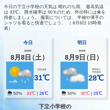
今日の下立小学校の天気は
晴れのち雨。
最高気温
は
33℃。
降水確率は
50％のため、外出時には傘を
持参しましょう。
服装については、
半袖や薄手の
シャツを着ると快適でしょう。
（
8月8日 15時発
表）
今日
明日
2026年
2026年
8
月
8
日
（土）
8
月
9
日
（日）
同時刻の
現在温度
予想温度
31℃
28℃
50%
33℃
|
26℃
50%
30℃
|
25℃
下立小学校の