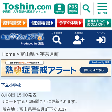
予備校・大学受験の東進ドットコム
MENU
お天気検索
会員登録
ログイン
Produced by 東進
Home
>
富山県
>
宇奈月町
下立小学校
8月8日 15:00発表
リロードすると1時間ごとに更新されます。
所在地：
富山県宇奈月町下立3117