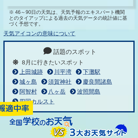
※ 46～90日の天気は、天気予報のエキスパート機関
とのタイアップによる過去の天気データの統計値に基
づく予想です。
天気アイコンの意味について
話題のスポット
8月に行きたいスポット
上田城跡
川平湾
下灘駅
城ヶ島
須賀神社
慶良間諸島
阿智村
八ヶ岳
波照間島
四国カルスト