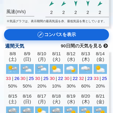
風速(m/s)
2
2
2
2
2
※気温グラフは、表示期間の最高気温を赤、最低気温を青としています。
コンパスを表示
週間天気
90日間の天気を見る
8/8
8/9
8/10
8/11
8/12
8/13
8/14
(土)
(日)
(月)
(火)
(水)
(木)
(金)
33
|
26
30
|
25
30
|
25
30
|
22
30
|
22
32
|
23
33
|
25
50%
50%
20%
10%
30%
60%
20%
8/15
8/16
8/17
8/18
8/19
8/20
8/21
(土)
(日)
(月)
(火)
(水)
(木)
(金)