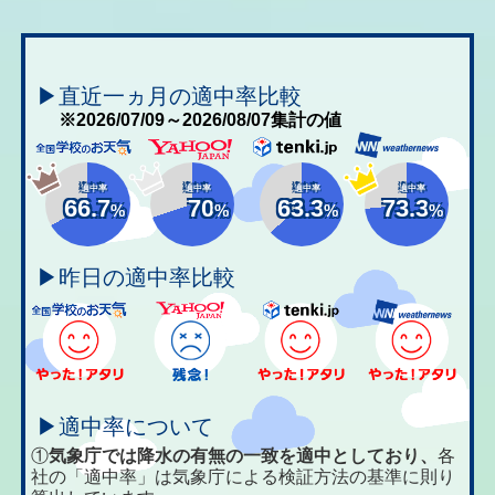
▶直近一ヵ月の適中率比較
※2026/07/09～2026/08/07集計の値
適中率
適中率
適中率
適中率
66.7
70
63.3
73.3
%
%
%
%
▶昨日の適中率比較
▶適中率について
①
気象庁では降水の有無の一致を適中としており、
各
社の「適中率」は気象庁による検証方法の基準に則り