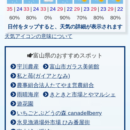
35
|
24
33
|
24
33
|
24
29
|
22
29
|
23
29
|
23
29
|
22
60%
80%
0%
90%
70%
80%
80%
日付をタップすると、天気の詳細が表示されます
天気アイコンの意味について
富山県のおすすめスポット
宇川農産
富山市ガラス美術館
私と苺(ガイアとなみ)
農事組合法人たてやま営農組合
雨晴海岸
きときと市場とやマルシェ
遊花園
いちごとぶどうの森 canadellberry
氷見漁港場外市場 ひみ番屋街