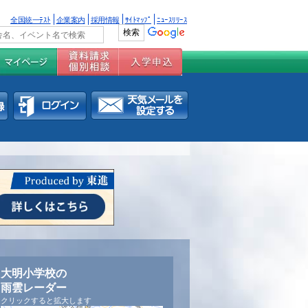
全国統一ﾃｽﾄ
企業案内
採用情報
ｻｲﾄﾏｯﾌﾟ
ﾆｭｰｽﾘﾘｰｽ
大明小学校の
雨雲レーダー
クリックすると拡大します