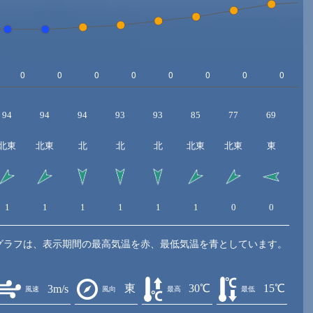
94
94
94
93
93
85
77
69
6
北東
北東
北
北
北
北東
北東
東
東
1
1
1
1
1
1
0
0
1
グラフは、表示期間の最高気温を赤、最低気温を青としています。
東
30℃
15℃
3m/s
風速
風向
最高
最低