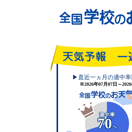
頑張れ！学校のお天気
▶直近一ヵ月の適中率
※2026年07月07日～20
適中率
70
%