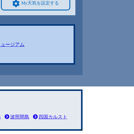
My天気を設定する
ミュージアム
岳
波照間島
四国カルスト