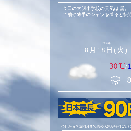
今日の大明小学校の天気は
曇。
半袖や薄手のシャツを着ると快
2026年
8月18日(火)
30℃
/
今日から２週間分まで先の天気が時間ごと