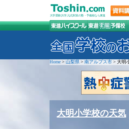
大学受験(大学入試)対策の塾・予備校なら東進
Home
>
山梨県
>
南アルプス市
>
大明
大明小学校の天気