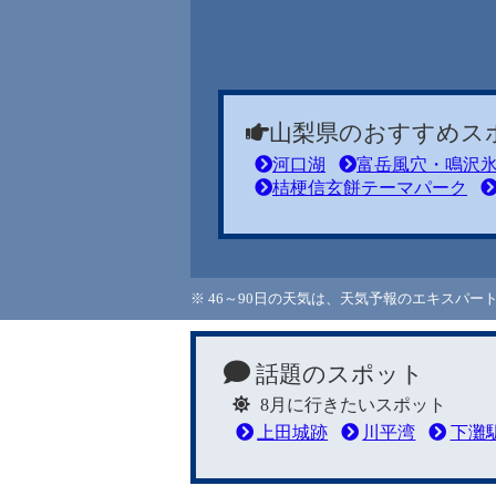
山梨県のおすすめス
河口湖
富岳風穴・鳴沢
桔梗信玄餅テーマパーク
※ 46～90日の天気は、天気予報のエキスパ
話題のスポット
8月に行きたいスポット
上田城跡
川平湾
下灘