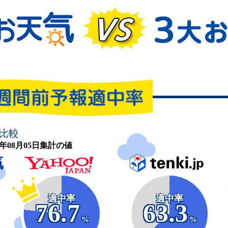
比較
26年08月05日集計の値
適中率
適中率
76.7
63.3
%
%