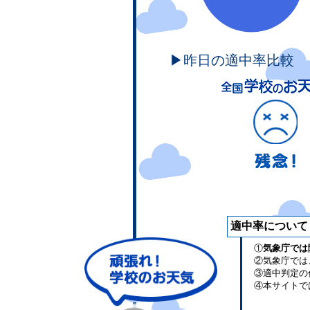
▶昨日の適中率比較
適中率について
①
気象庁では
②気象庁では
③適中判定の
④本サイトで