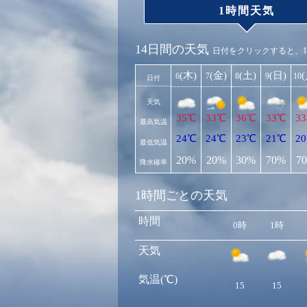
1時間天気
14日間の天気
日付をクリックすると、
(木)
(金)
(土)
(日)
6
7
8
9
10
日付
天気
35℃
33℃
36℃
33℃
3
最高気温
24℃
24℃
23℃
21℃
2
最低気温
20%
20%
30%
70%
7
降水確率
1時間ごとの天気
時間
0時
1時
天気
気温(℃)
15
15