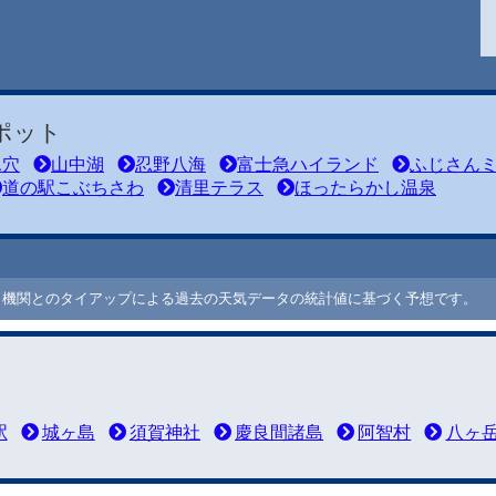
ポット
氷穴
山中湖
忍野八海
富士急ハイランド
ふじさん
道の駅こぶちさわ
清里テラス
ほったらかし温泉
ート機関とのタイアップによる過去の天気データの統計値に基づく予想です。
駅
城ヶ島
須賀神社
慶良間諸島
阿智村
八ヶ