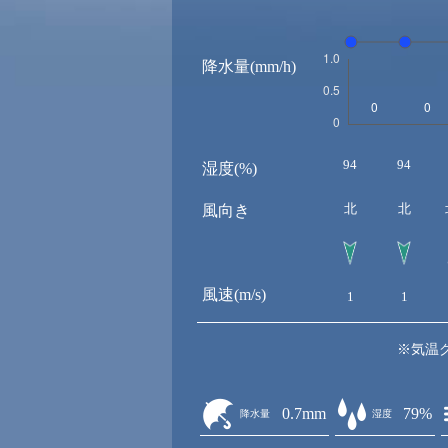
降水量(mm/h)
94
94
湿度(%)
北
北
風向き
風速(m/s)
1
1
※気温
0.7mm
79%
降水量
湿度