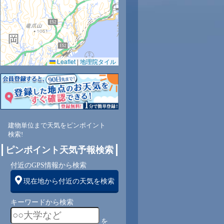
Leaflet
|
地理院タイル
4
60
55
61
67
73
79
85
91
南
東南
東南
東南
東南
東南
東南
南
南
建物単位まで天気をピンポイント
検索!
1
1
2
2
3
2
1
1
ピンポイント天気予報検索
付近のGPS情報から検索
現在地から付近の天気を検索
キーワードから検索
を