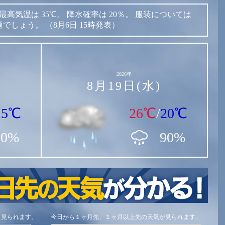
最高気温は
35℃。
降水確率は
20％。
服装については
適でしょう。
（8月6日 15時発表）
2026年
8月19日(水)
15℃
26℃
/
20℃
80%
90%
に見られます。
今日から１ヶ月先、１ヶ月以上先の天気が見られます。