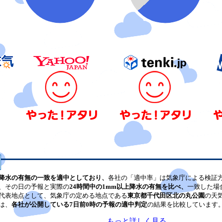
降水の有無の一致を適中としており、
各社の「適中率」は気象庁による検証
、その日の予報と実際の
24時間中の1mm以上降水の有無を比べ、
一致した場
代表地点として、気象庁の定める地点である
東京都千代田区北の丸公園
の天
は、
各社が公開している7日前0時の予報の適中判定
の結果を比較しています
もっと詳しく見る