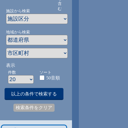
含
む
施設から検索
地域から検索
表示
件数
ソート
50音順
以上の条件で検索する
検索条件をクリア