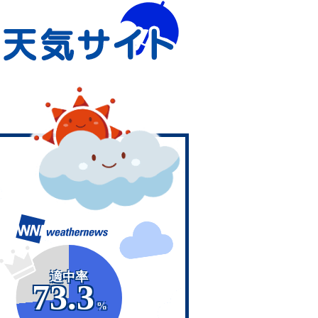
適中率
73.3
%