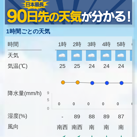
1時間ごとの天気
時間
1時
2時
3時
4時
5時
6
天気
気温(℃)
25
25
24
24
24
2
降水量(mm/h)
湿度(%)
-
89
88
89
87
8
風向
南西
南西
南
南
南