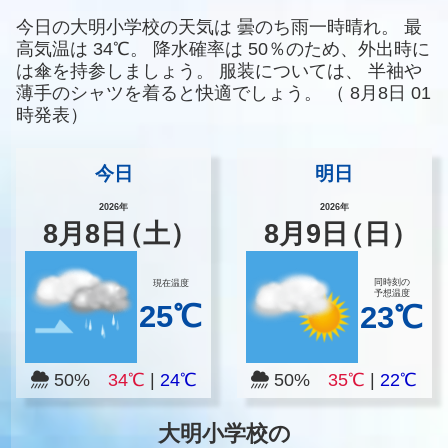
今日の大明小学校の天気は
曇のち雨一時晴れ。
最
高気温は
34℃。
降水確率は
50％のため、外出時に
は傘を持参しましょう。
服装については、
半袖や
薄手のシャツを着ると快適でしょう。
（
8月8日 01
時発表）
今日
明日
2026年
2026年
8
月
8
日
（土）
8
月
9
日
（日）
同時刻の
現在温度
予想温度
25℃
23℃
50%
34℃
|
24℃
50%
35℃
|
22℃
大明小学校の