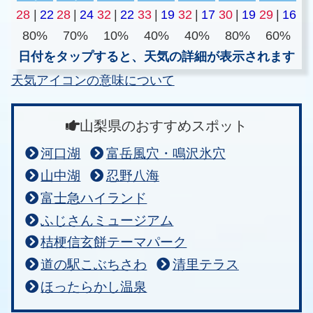
28
|
22
28
|
24
32
|
22
33
|
19
32
|
17
30
|
19
29
|
16
80%
70%
10%
40%
40%
80%
60%
日付をタップすると、天気の詳細が表示されます
天気アイコンの意味について
山梨県のおすすめスポット
河口湖
富岳風穴・鳴沢氷穴
山中湖
忍野八海
富士急ハイランド
ふじさんミュージアム
桔梗信玄餅テーマパーク
道の駅こぶちさわ
清里テラス
ほったらかし温泉