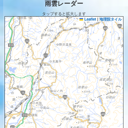
雨雲レーダー
タップすると拡大します
Leaflet
|
地理院タイル