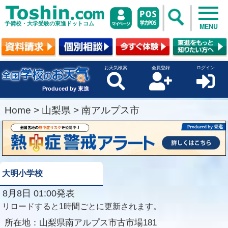
予備校・大学受験の東進ドットコム
MENU
お天気検索
会員登録
ログイン
Produced by 東進
Home
>
山梨県
>
南アルプス市
大明小学校
8月8日 01:00発表
リロードすると1時間ごとに更新されます。
所在地：
山梨県南アルプス市古市場181