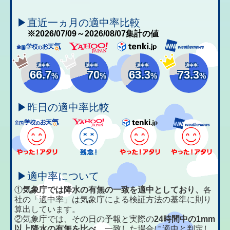
▶直近一ヵ月の適中率比較
※2026/07/09～2026/08/07集計の値
適中率
適中率
適中率
適中率
66.7
70
63.3
73.3
%
%
%
%
▶昨日の適中率比較
▶適中率について
①
気象庁では降水の有無の一致を適中としており、
各
社の「適中率」は気象庁による検証方法の基準に則り
算出しています。
②気象庁では、その日の予報と実際の
24時間中の1mm
以上降水の有無を比べ、
一致した場合に適中と判定し