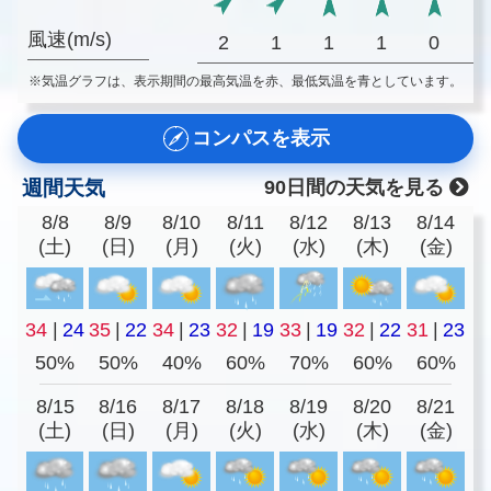
風速(m/s)
2
1
1
1
0
※気温グラフは、表示期間の最高気温を赤、最低気温を青としています。
コンパスを表示
週間天気
90日間の天気を見る
8/8
8/9
8/10
8/11
8/12
8/13
8/14
(土)
(日)
(月)
(火)
(水)
(木)
(金)
34
|
24
35
|
22
34
|
23
32
|
19
33
|
19
32
|
22
31
|
23
50%
50%
40%
60%
70%
60%
60%
8/15
8/16
8/17
8/18
8/19
8/20
8/21
(土)
(日)
(月)
(火)
(水)
(木)
(金)