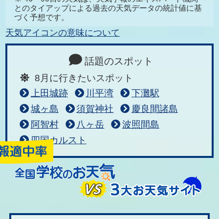
とのタイアップによる過去の天気データの統計値に基
づく予想です。
天気アイコンの意味について
話題のスポット
8月に行きたいスポット
上田城跡
川平湾
下灘駅
城ヶ島
須賀神社
慶良間諸島
阿智村
八ヶ岳
波照間島
四国カルスト