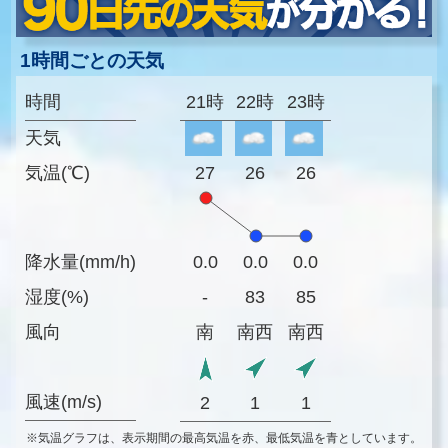
1時間ごとの天気
時間
21時
22時
23時
天気
気温(℃)
27
26
26
降水量(mm/h)
0.0
0.0
0.0
湿度(%)
-
83
85
風向
南
南西
南西
風速(m/s)
2
1
1
※気温グラフは、表示期間の最高気温を赤、最低気温を青としています。