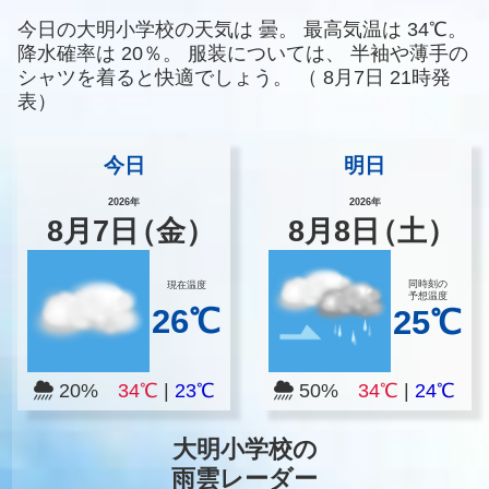
今日の大明小学校の天気は
曇。
最高気温は
34℃。
降水確率は
20％。
服装については、
半袖や薄手の
シャツを着ると快適でしょう。
（
8月7日 21時発
表）
今日
明日
2026年
2026年
8
月
7
日
（金）
8
月
8
日
（土）
同時刻の
現在温度
予想温度
26℃
25℃
20%
34℃
|
23℃
50%
34℃
|
24℃
大明小学校の
雨雲レーダー