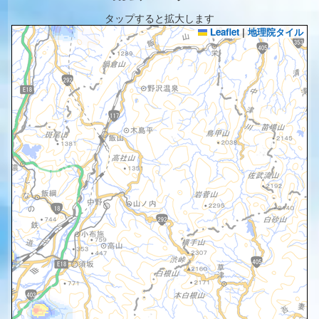
タップすると拡大します
Leaflet
|
地理院タイル