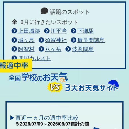
話題のスポット
8月に行きたいスポット
上田城跡
川平湾
下灘駅
城ヶ島
須賀神社
慶良間諸島
阿智村
八ヶ岳
波照間島
四国カルスト
▶直近一ヵ月の適中率比較
※2026/07/09～2026/08/07集計の値