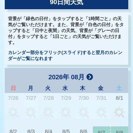
90日間天気
背景が「緑色の日付」をタップすると「1時間ごと」の天
気がご覧いただけます。また、背景が「白色の日付」をタ
ップすると「日中と夜間」の天気、背景が「グレーの日
付」をタップすると「1日ごと」の天気がご覧いただけま
す。
カレンダー部分をフリック(スライド)すると翌月のカレン
ダーがご覧になれます
2026年 08月
日
月
火
水
木
金
土
7/26
7/27
7/28
7/29
7/30
7/31
8/1
2
8/2
8/3
8/4
8/5
8/6
8/7
8/8