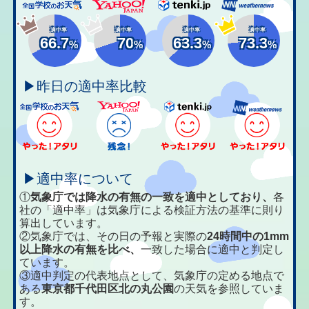
適中率
適中率
適中率
適中率
66.7
70
63.3
73.3
%
%
%
%
▶昨日の適中率比較
▶適中率について
①
気象庁では降水の有無の一致を適中としており、
各
社の「適中率」は気象庁による検証方法の基準に則り
算出しています。
②気象庁では、その日の予報と実際の
24時間中の1mm
以上降水の有無を比べ、
一致した場合に適中と判定し
ています。
③適中判定の代表地点として、気象庁の定める地点で
ある
東京都千代田区北の丸公園
の天気を参照していま
す。