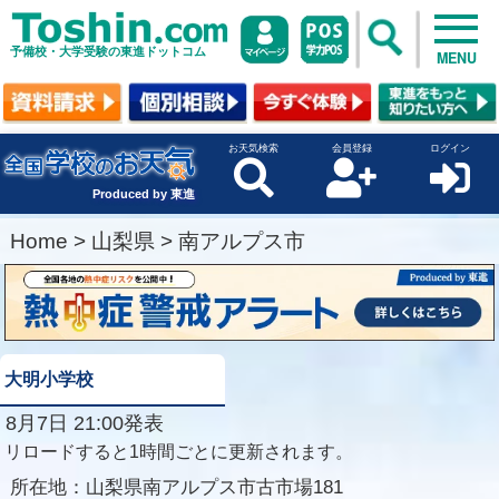
予備校・大学受験の東進ドットコム
MENU
お天気検索
会員登録
ログイン
Produced by 東進
Home
>
山梨県
>
南アルプス市
大明小学校
8月7日 21:00発表
リロードすると1時間ごとに更新されます。
所在地：
山梨県南アルプス市古市場181