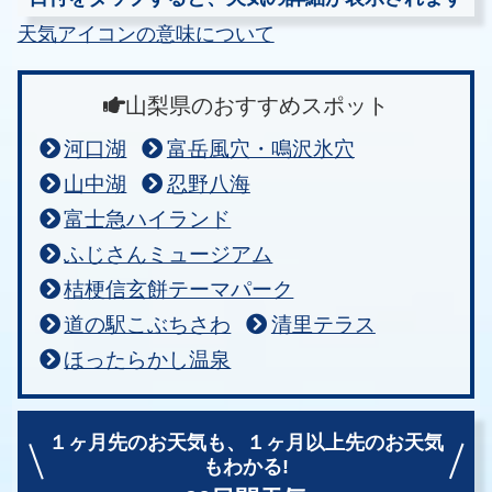
天気アイコンの意味について
山梨県のおすすめスポット
河口湖
富岳風穴・鳴沢氷穴
山中湖
忍野八海
富士急ハイランド
ふじさんミュージアム
桔梗信玄餅テーマパーク
道の駅こぶちさわ
清里テラス
ほったらかし温泉
１ヶ月先のお天気も、
１ヶ月以上先のお天気
もわかる!