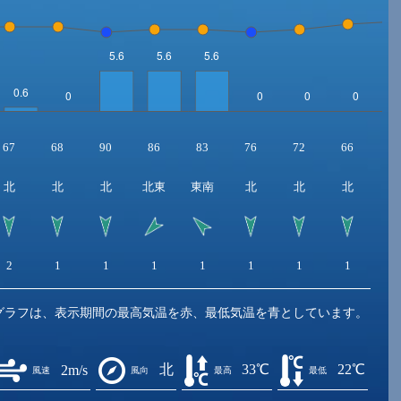
67
68
90
86
83
76
72
66
5
北
北
北
北東
東南
北
北
北
2
1
1
1
1
1
1
1
2
グラフは、表示期間の最高気温を赤、最低気温を青としています。
北
33℃
22℃
2m/s
風速
風向
最高
最低