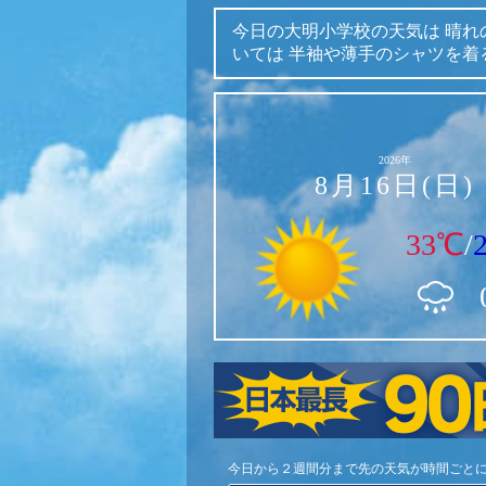
今日の大明小学校の天気は
晴れ
いては
半袖や薄手のシャツを着
2026年
8月16日(日)
33℃
/
今日から２週間分まで先の天気が時間ごと