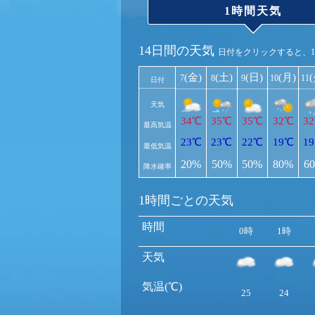
1時間天気
14日間の天気
日付をクリックすると、
(金)
(土)
(日)
(月)
7
8
9
10
11
日付
天気
34℃
35℃
35℃
32℃
3
最高気温
23℃
23℃
22℃
19℃
1
最低気温
20%
50%
50%
80%
6
降水確率
1時間ごとの天気
時間
0時
1時
天気
気温(℃)
25
24