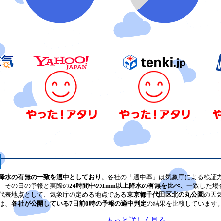
降水の有無の一致を適中としており、
各社の「適中率」は気象庁による検証
、その日の予報と実際の
24時間中の1mm以上降水の有無を比べ、
一致した場
代表地点として、気象庁の定める地点である
東京都千代田区北の丸公園
の天
は、
各社が公開している7日前0時の予報の適中判定
の結果を比較しています
もっと詳しく見る