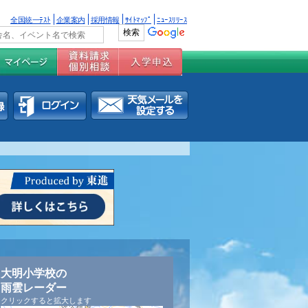
全国統一ﾃｽﾄ
企業案内
採用情報
ｻｲﾄﾏｯﾌﾟ
ﾆｭｰｽﾘﾘｰｽ
大明小学校の
雨雲レーダー
クリックすると拡大します