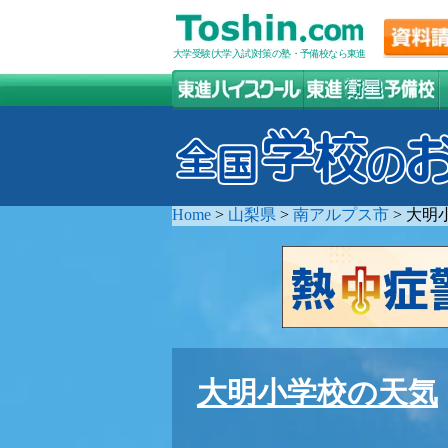
大学受験(大学入試)対策の塾・予備校なら東進
Home
>
山梨県
>
南アルプス市
>
大明
大明小学校の天気