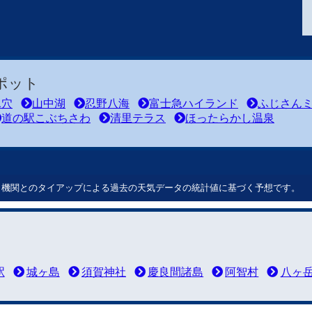
ポット
氷穴
山中湖
忍野八海
富士急ハイランド
ふじさん
道の駅こぶちさわ
清里テラス
ほったらかし温泉
ート機関とのタイアップによる過去の天気データの統計値に基づく予想です。
駅
城ヶ島
須賀神社
慶良間諸島
阿智村
八ヶ