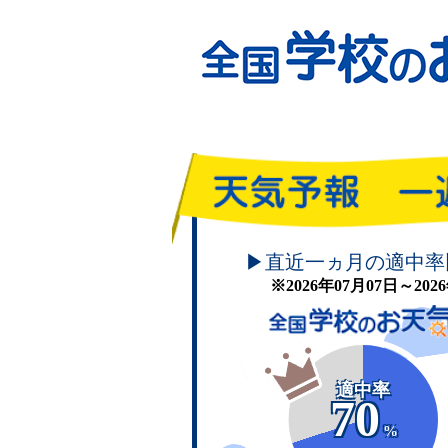
頑張れ！学校のお天気
▶直近一ヵ月の適中率
※2026年07月07日～20
適中率
70
%