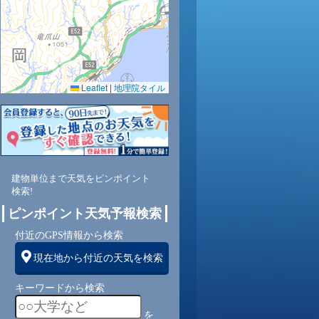
Leaflet
|
地理院タイル
8
51
45
42
40
41
39
41
43
北
北
北
北
北
北
北
北
北
建物単位まで天気をピンポイント
検索!
2
2
2
2
2
2
2
2
ピンポイント天気予報検索
付近のGPS情報から検索
現在地から付近の天気を検索
キーワードから検索
を