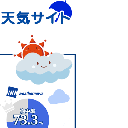
適中率
73.3
%