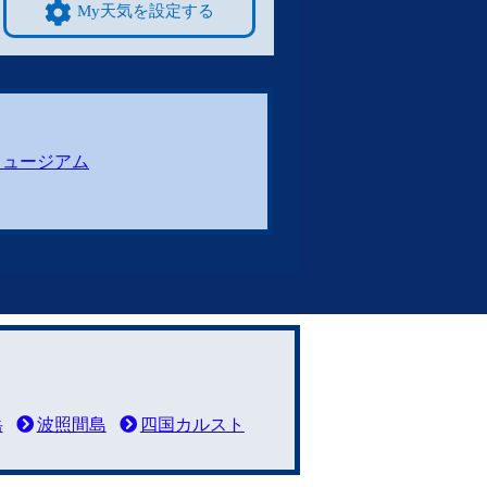
My天気を設定する
ミュージアム
岳
波照間島
四国カルスト