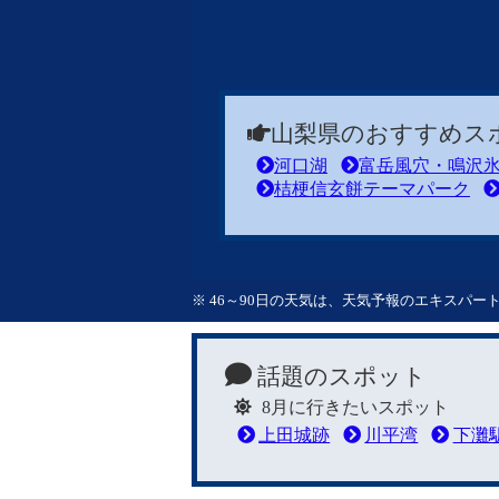
山梨県のおすすめス
河口湖
富岳風穴・鳴沢
桔梗信玄餅テーマパーク
※ 46～90日の天気は、天気予報のエキスパ
話題のスポット
8月に行きたいスポット
上田城跡
川平湾
下灘