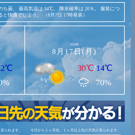
のち曇。
最高気温は
34℃。
降水確率は
20％。
服装につ
ると快適でしょう。
（8月7日 17時発表）
2026年
8月17日(月)
22℃
30℃
/
14℃
0%
70%
に見られます。
今日から１ヶ月先、１ヶ月以上先の天気が見られます。