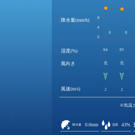
降水量(mm/h)
64
65
湿度(%)
北
北
風向き
風速(m/s)
2
2
※気温
0.0mm
43%
降水量
湿度