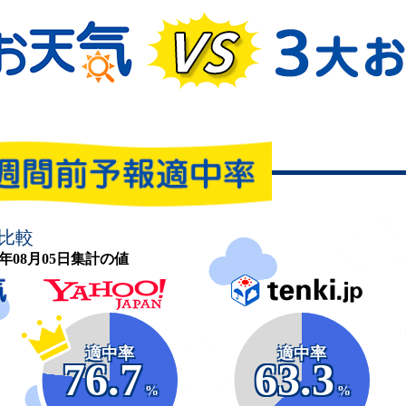
比較
26年08月05日集計の値
適中率
適中率
76.7
63.3
%
%