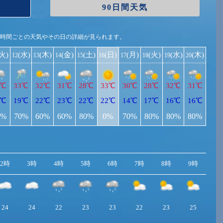
90日間天気
1時間ごとの天気やその日の詳細が見られます。
(火)
(水)
(木)
(金)
(土)
(日)
(月)
(火)
(水)
(木)
12
13
14
15
16
17
18
19
20
2℃
33℃
32℃
31℃
28℃
33℃
30℃
28℃
32℃
31℃
9℃
19℃
22℃
23℃
22℃
22℃
14℃
17℃
16℃
16℃
0%
70%
60%
60%
80%
0%
70%
80%
80%
80%
2時
3時
4時
5時
6時
7時
8時
9時
10
24
24
22
23
23
22
23
25
2