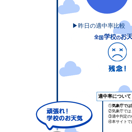
▶昨日の適中率比較
適中率について
①
気象庁では
②気象庁では
③適中判定の
④本サイトで