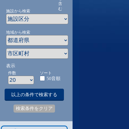
含
む
施設から検索
地域から検索
表示
件数
ソート
50音順
以上の条件で検索する
検索条件をクリア