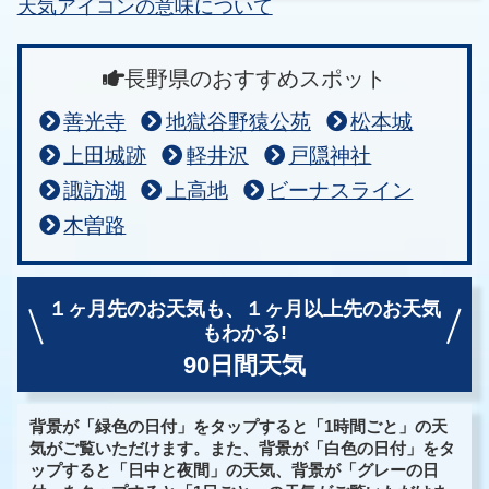
天気アイコンの意味について
長野県のおすすめスポット
善光寺
地獄谷野猿公苑
松本城
上田城跡
軽井沢
戸隠神社
諏訪湖
上高地
ビーナスライン
木曽路
１ヶ月先のお天気も、
１ヶ月以上先のお天気
もわかる!
90日間天気
背景が「緑色の日付」をタップすると「1時間ごと」の天
気がご覧いただけます。また、背景が「白色の日付」をタ
ップすると「日中と夜間」の天気、背景が「グレーの日