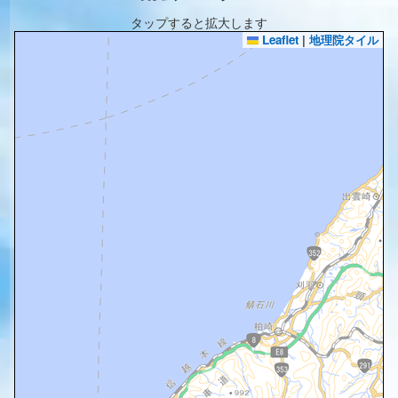
タップすると拡大します
Leaflet
|
地理院タイル