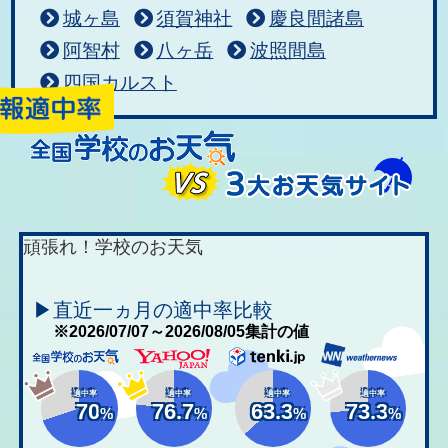
城ヶ島
須賀神社
慶良間諸島
阿智村
八ヶ岳
波照間島
四国カルスト
頑張れ！学校のお天気
▶直近一ヵ月の適中率比較
※2026/07/07～2026/08/05集計の値
適中率
適中率
適中率
適中率
70
76.7
63.3
73.3
%
%
%
%