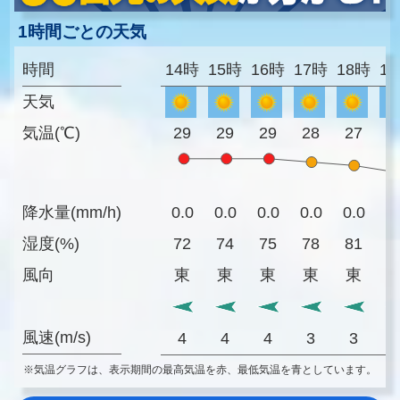
1時間ごとの天気
時間
14時
15時
16時
17時
18時
1
天気
気温(℃)
29
29
29
28
27
2
降水量(mm/h)
0.0
0.0
0.0
0.0
0.0
0
湿度(%)
72
74
75
78
81
8
風向
東
東
東
東
東
風速(m/s)
4
4
4
3
3
※気温グラフは、表示期間の最高気温を赤、最低気温を青としています。