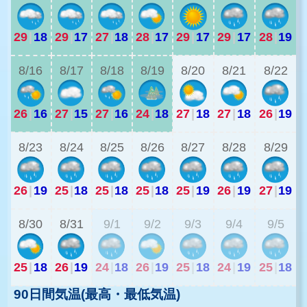
29
|
18
29
|
17
27
|
18
28
|
17
29
|
17
29
|
17
28
|
19
2
8/16
8/17
8/18
8/19
8/20
8/21
8/22
26
|
16
27
|
15
27
|
16
24
|
18
27
|
18
27
|
18
26
|
19
2
8/23
8/24
8/25
8/26
8/27
8/28
8/29
26
|
19
25
|
18
25
|
18
25
|
18
25
|
19
26
|
19
27
|
19
2
8/30
8/31
9/1
9/2
9/3
9/4
9/5
25
|
18
26
|
19
24
|
18
26
|
19
25
|
18
24
|
19
25
|
18
90日間気温(最高・最低気温)