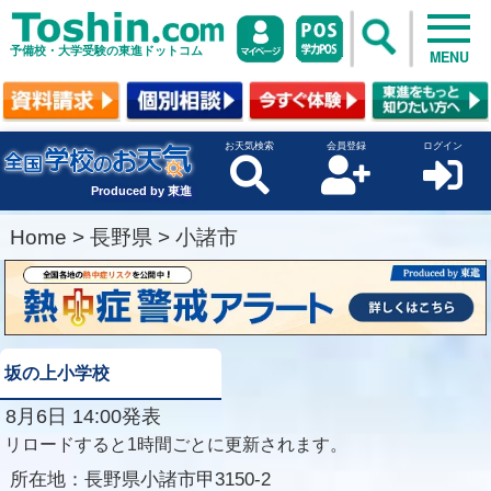
予備校・大学受験の東進ドットコム
MENU
お天気検索
会員登録
ログイン
Produced by 東進
Home
>
長野県
>
小諸市
坂の上小学校
8月6日 14:00発表
リロードすると1時間ごとに更新されます。
所在地：
長野県小諸市甲3150-2