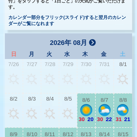
付」をタップすると「1日ごと」の天気がご覧いただけま
す。
カレンダー部分をフリック(スライド)すると翌月のカレン
ダーがご覧になれます
2026年 08月
日
月
火
水
木
金
土
7/26
7/27
7/28
7/29
7/30
7/31
8/1
2
8/2
8/3
8/4
8/5
8/6
8/7
8/8
30
|
20
30
|
22
31
|
21
2
8/9
8/10
8/11
8/12
8/13
8/14
8/15