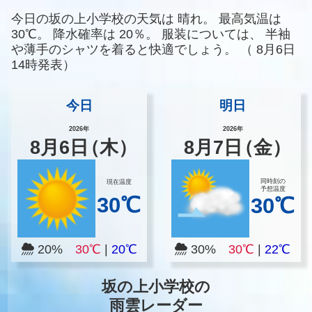
今日の坂の上小学校の天気は
晴れ。
最高気温は
30℃。
降水確率は
20％。
服装については、
半袖
や薄手のシャツを着ると快適でしょう。
（
8月6日
14時発表）
今日
明日
2026年
2026年
8
月
6
日
（木）
8
月
7
日
（金）
同時刻の
現在温度
予想温度
30℃
30℃
20%
30℃
|
20℃
30%
30℃
|
22℃
坂の上小学校の
雨雲レーダー