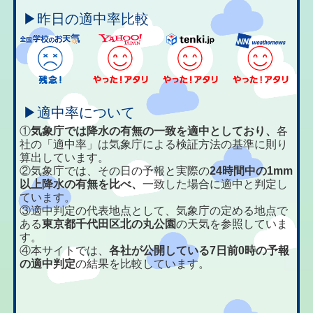
▶昨日の適中率比較
▶適中率について
①
気象庁では降水の有無の一致を適中としており、
各
社の「適中率」は気象庁による検証方法の基準に則り
算出しています。
②気象庁では、その日の予報と実際の
24時間中の1mm
以上降水の有無を比べ、
一致した場合に適中と判定し
ています。
③適中判定の代表地点として、気象庁の定める地点で
ある
東京都千代田区北の丸公園
の天気を参照していま
す。
④本サイトでは、
各社が公開している7日前0時の予報
の適中判定
の結果を比較しています。