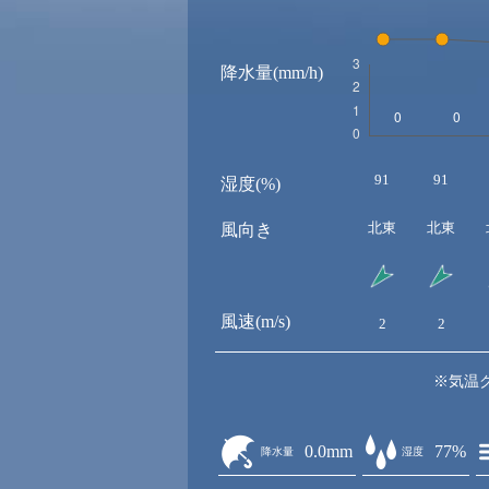
降水量(mm/h)
91
91
湿度(%)
北東
北東
風向き
風速(m/s)
2
2
※気温
0.0mm
77%
降水量
湿度