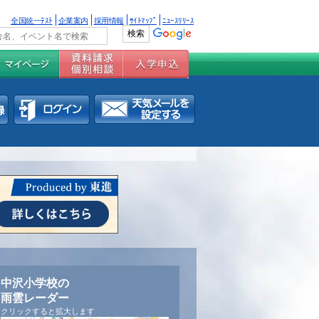
全国統一ﾃｽﾄ
企業案内
採用情報
ｻｲﾄﾏｯﾌﾟ
ﾆｭｰｽﾘﾘｰｽ
中沢小学校の
雨雲レーダー
クリックすると拡大します