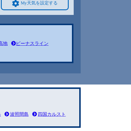
My天気を設定する
高地
ビーナスライン
岳
波照間島
四国カルスト