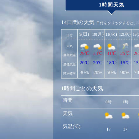
1時間天気
14日間の天気
日付をクリックすると、
(日)
(月)
(火)
(水)
9
10
11
12
13
日付
天気
29℃
33℃
31℃
25℃
2
最高気温
20℃
20℃
18℃
15℃
1
最低気温
30%
20%
50%
90%
7
降水確率
1時間ごとの天気
時間
0時
1時
天気
気温(℃)
17
17