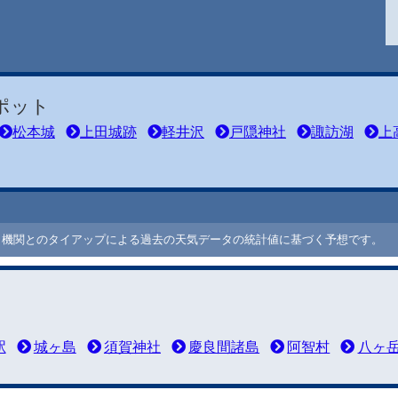
ポット
松本城
上田城跡
軽井沢
戸隠神社
諏訪湖
上
ート機関とのタイアップによる過去の天気データの統計値に基づく予想です。
駅
城ヶ島
須賀神社
慶良間諸島
阿智村
八ヶ