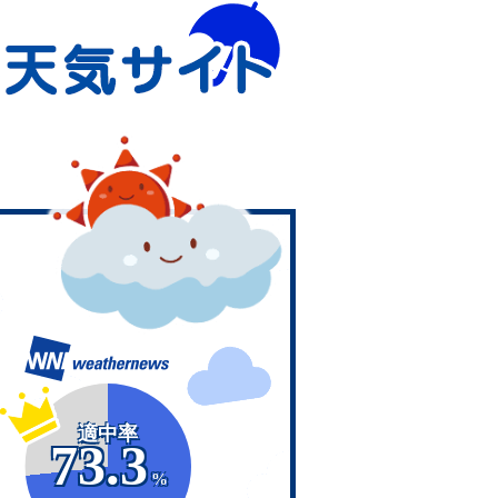
適中率
73.3
%