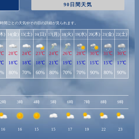
90日間天気
1時間ごとの天気やその日の詳細が見られます。
(木)
(金)
(土)
(日)
(月)
(火)
(水)
(木)
(金)
(土)
14
15
16
17
18
19
20
21
22
6℃
28℃
24℃
23℃
24℃
26℃
28℃
30℃
31℃
30℃
5℃
18℃
18℃
18℃
21℃
19℃
15℃
15℃
15℃
17℃
0%
80%
70%
60%
80%
70%
70%
90%
80%
90%
2時
3時
4時
5時
6時
7時
8時
9時
10
16
16
15
15
17
19
22
23
2