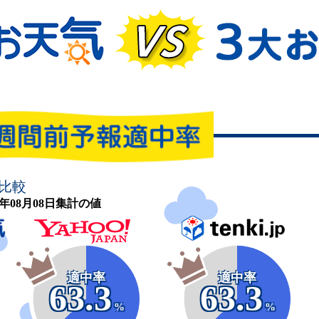
比較
26年08月08日集計の値
適中率
適中率
63.3
63.3
%
%