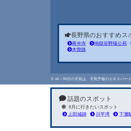
長野県のおすすめス
善光寺
地獄谷野猿公苑
木曽路
※ 46～90日の天気は、天気予報のエキスパ
話題のスポット
8月に行きたいスポット
上田城跡
川平湾
下灘