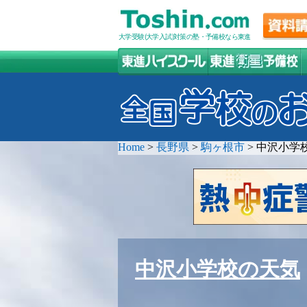
大学受験(大学入試)対策の塾・予備校なら東進
Home
>
長野県
>
駒ヶ根市
>
中沢小学
中沢小学校の天気