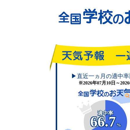
頑張れ！学校のお天気
▶直近一ヵ月の適中率
※2026年07月10日～20
適中率
66.7
%