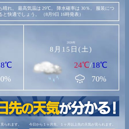
ち晴れ。
最高気温は
29℃。
降水確率は
30％。
服装につ
ると快適でしょう。
（8月9日 16時発表）
2026年
8月15日(土)
18℃
24℃
/
18℃
80%
70%
に見られます。
今日から１ヶ月先、１ヶ月以上先の天気が見られます。