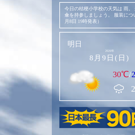
今日の桔梗小学校の天気は
雨。
傘を持参しましょう。
服装につ
月8日 19時発表）
明日
2026年
8月9日(日)
30℃
/