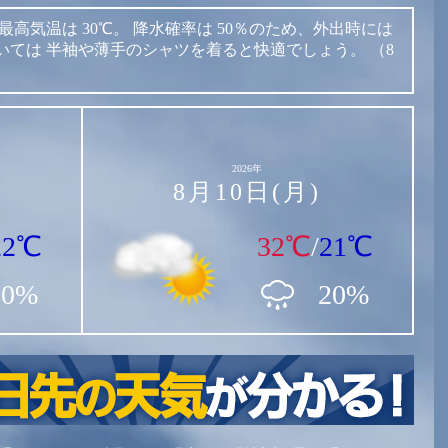
最高気温は
30℃。
降水確率は
50％のため、外出時には
いては
半袖や薄手のシャツを着ると快適でしょう。
（8
2026年
8月10日(月)
22℃
32℃
/
21℃
20%
20%