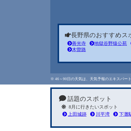
長野県のおすすめス
善光寺
地獄谷野猿公苑
木曽路
※ 46～90日の天気は、天気予報のエキスパ
話題のスポット
8月に行きたいスポット
上田城跡
川平湾
下灘