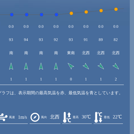
0.0
0.0
0.0
0.0
0.0
0.0
0.0
0.0
0.0
93
94
93
92
93
91
89
82
72
南
南
南
南
東南
北西
北西
北西
北
1
1
1
1
0
1
1
2
2
グラフは、表示期間の最高気温を赤、最低気温を青としています。
北西
30℃
22℃
1m/s
風速
風向
最高
最低