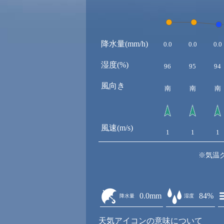
降水量(mm/h)
0.0
0.0
0.0
湿度(%)
96
95
94
風向き
南
南
南
風速(m/s)
1
1
1
※気温
0.0mm
84%
降水量
湿度
天気アイコンの意味について