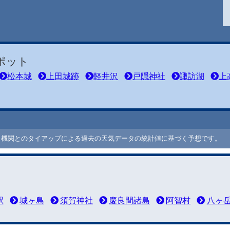
ポット
松本城
上田城跡
軽井沢
戸隠神社
諏訪湖
上
ート機関とのタイアップによる過去の天気データの統計値に基づく予想です。
駅
城ヶ島
須賀神社
慶良間諸島
阿智村
八ヶ