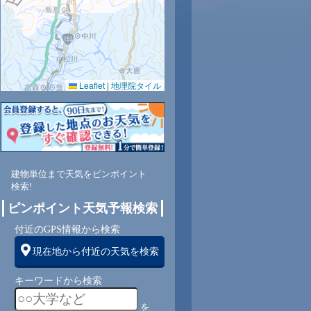
0.0
0.0
0.0
0.0
0.0
0.0
0.0
0.0
0.0
Leaflet
|
地理院タイル
66
64
64
64
63
66
75
81
84
北
北西
北西
北西
北
北西
北西
北西
北
建物単位まで天気をピンポイント
2
2
1
1
1
1
1
1
1
検索!
ピンポイント天気予報検索
付近のGPS情報から検索
現在地から付近の天気を検索
キーワードから検索
を