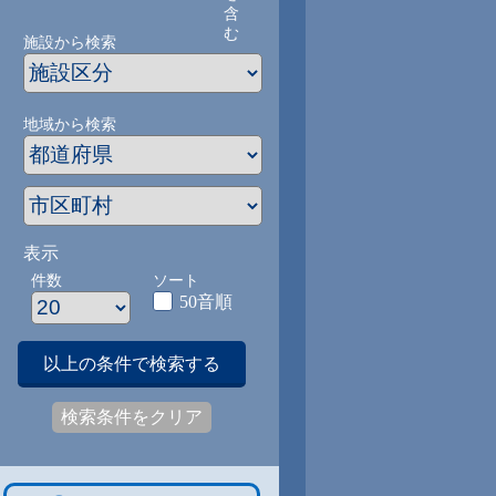
含
む
施設から検索
地域から検索
表示
件数
ソート
50音順
以上の条件で検索する
検索条件をクリア