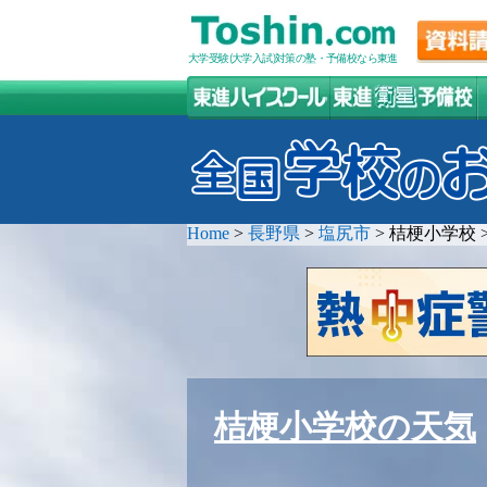
大学受験(大学入試)対策の塾・予備校なら東進
Home
>
長野県
>
塩尻市
>
桔梗小学校
桔梗小学校の天気