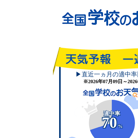
▶直近一ヵ月の適中率
※2026年07月09日～20
適中率
70
%