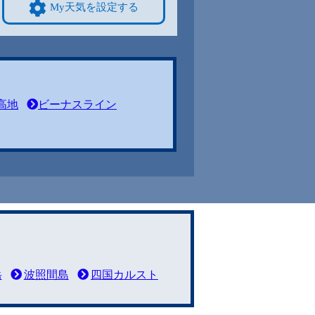
My天気を設定する
高地
ビーナスライン
岳
波照間島
四国カルスト