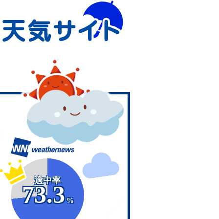
適中率
73.3
%