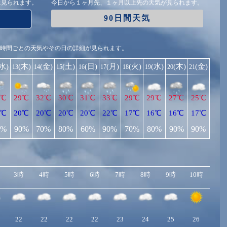
に見られます。
今日から１ヶ月先、１ヶ月以上先の天気が見られます。
90日間天気
1時間ごとの天気やその日の詳細が見られます。
(水)
(木)
(金)
(土)
(日)
(月)
(火)
(水)
(木)
(金)
13
14
15
16
17
18
19
20
21
9℃
29℃
32℃
30℃
31℃
33℃
29℃
29℃
27℃
25℃
9℃
20℃
20℃
20℃
20℃
22℃
17℃
16℃
16℃
17℃
0%
90%
70%
80%
60%
90%
70%
80%
90%
90%
3時
4時
5時
6時
7時
8時
9時
10時
11
22
22
22
22
23
24
25
26
27