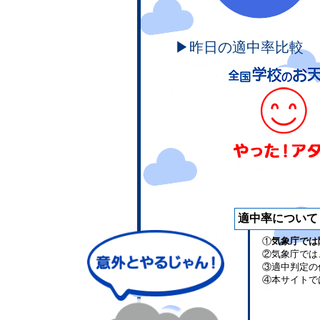
▶昨日の適中率比較
適中率について
①
気象庁では
②気象庁では
③適中判定の
④本サイトで