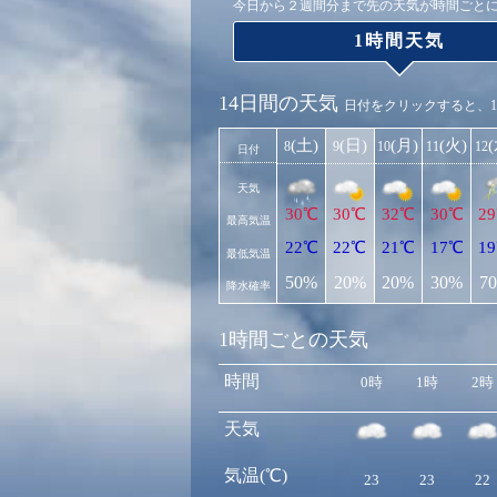
今日から２週間分まで先の天気が時間ごと
1時間天気
14日間の天気
日付をクリックすると、
(土)
(日)
(月)
(火)
8
9
10
11
12
日付
天気
30℃
30℃
32℃
30℃
2
最高気温
22℃
22℃
21℃
17℃
1
最低気温
50%
20%
20%
30%
7
降水確率
1時間ごとの天気
時間
0時
1時
2時
天気
気温(℃)
23
23
22