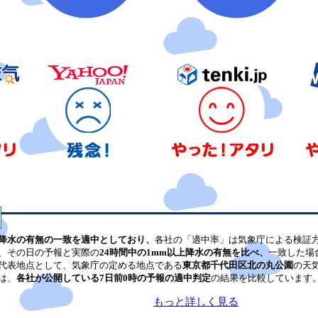
降水の有無の一致を適中としており、
各社の「適中率」は気象庁による検証
、その日の予報と実際の
24時間中の1mm以上降水の有無を比べ、
一致した場
代表地点として、気象庁の定める地点である
東京都千代田区北の丸公園
の天
は、
各社が公開している7日前0時の予報の適中判定
の結果を比較しています
もっと詳しく見る