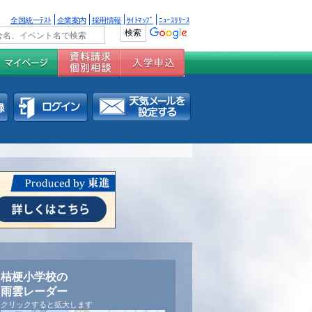
全国統一ﾃｽﾄ
企業案内
採用情報
ｻｲﾄﾏｯﾌﾟ
ﾆｭｰｽﾘﾘｰｽ
桔梗小学校の
雨雲レーダー
クリックすると拡大します