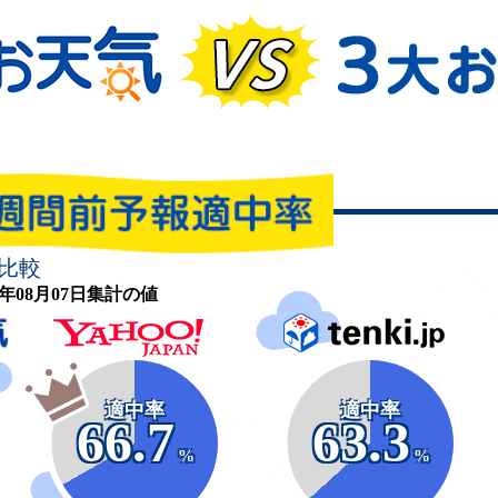
比較
26年08月07日集計の値
適中率
適中率
66.7
63.3
%
%