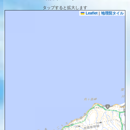
タップすると拡大します
Leaflet
|
地理院タイル