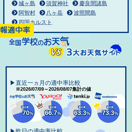
城ヶ島
須賀神社
慶良間諸島
阿智村
八ヶ岳
波照間島
四国カルスト
▶直近一ヵ月の適中率比較
※2026/07/09～2026/08/07集計の値
適中率
適中率
適中率
適中率
70
66.7
63.3
73.3
%
%
%
%
▶昨日の適中率比較