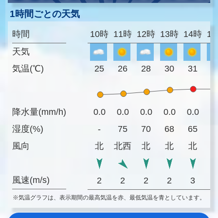
1時間ごとの天気
時間
10時
11時
12時
13時
14時
1
天気
気温(℃)
25
26
28
30
31
3
降水量(mm/h)
0.0
0.0
0.0
0.0
0.0
0
湿度(%)
-
75
70
68
65
6
風向
北
北西
北
北
北
風速(m/s)
2
2
2
2
3
※気温グラフは、表示期間の最高気温を赤、最低気温を青としています。