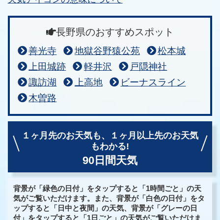
長野県のおすすめスポット
善光寺
地獄谷野猿公苑
松本城
上田城跡
軽井沢
戸隠神社
諏訪湖
上高地
ビーナスライン
木曽路
１ヶ月先のお天気も、
１ヶ月以上先のお天気
もわかる!
90日間天気
背景が「緑色の日付」をタップすると「1時間ごと」の天
気がご覧いただけます。また、背景が「白色の日付」をタ
ップすると「日中と夜間」の天気、背景が「グレーの日
付」をタップすると「1日ごと」の天気がご覧いただけま