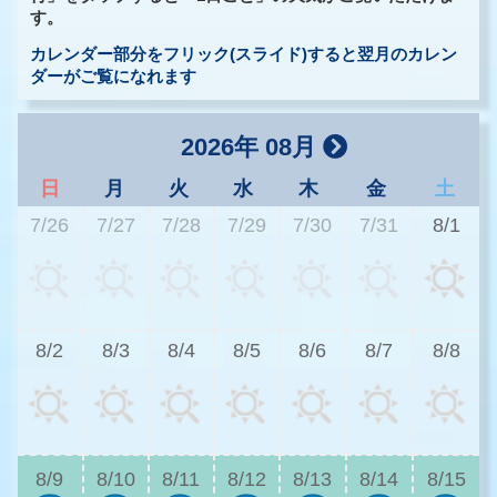
す。
カレンダー部分をフリック(スライド)すると翌月のカレン
ダーがご覧になれます
2026年 08月
日
月
火
水
木
金
土
7/26
7/27
7/28
7/29
7/30
7/31
8/1
2
8/2
8/3
8/4
8/5
8/6
8/7
8/8
2
8/9
8/10
8/11
8/12
8/13
8/14
8/15