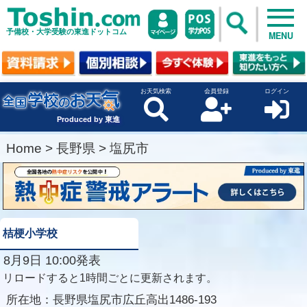
予備校・大学受験の東進ドットコム
MENU
お天気検索
会員登録
ログイン
Produced by 東進
Home
>
長野県
>
塩尻市
桔梗小学校
8月9日 10:00発表
リロードすると1時間ごとに更新されます。
所在地：
長野県塩尻市広丘高出1486-193