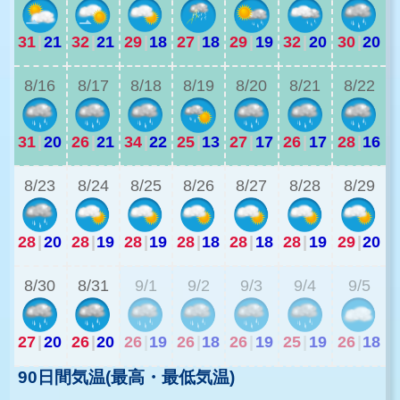
31
|
21
32
|
21
29
|
18
27
|
18
29
|
19
32
|
20
30
|
20
2
8/16
8/17
8/18
8/19
8/20
8/21
8/22
31
|
20
26
|
21
34
|
22
25
|
13
27
|
17
26
|
17
28
|
16
2
8/23
8/24
8/25
8/26
8/27
8/28
8/29
28
|
20
28
|
19
28
|
19
28
|
18
28
|
18
28
|
19
29
|
20
2
8/30
8/31
9/1
9/2
9/3
9/4
9/5
27
|
20
26
|
20
26
|
19
26
|
18
26
|
19
25
|
19
26
|
18
90日間気温(最高・最低気温)