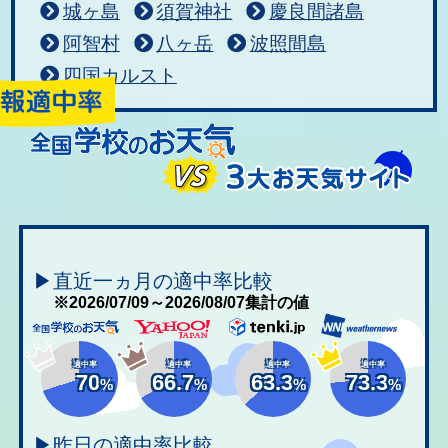
城ヶ島
須賀神社
慶良間諸島
阿智村
八ヶ岳
波照間島
四国カルスト
▶直近一ヵ月の適中率比較
※2026/07/09～2026/08/07集計の値
適中率
適中率
適中率
適中率
70
66.7
63.3
73.3
%
%
%
%
▶昨日の適中率比較