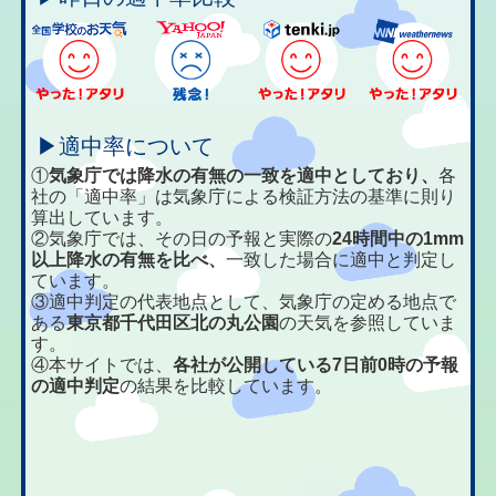
▶適中率について
①
気象庁では降水の有無の一致を適中としており、
各
社の「適中率」は気象庁による検証方法の基準に則り
算出しています。
②気象庁では、その日の予報と実際の
24時間中の1mm
以上降水の有無を比べ、
一致した場合に適中と判定し
ています。
③適中判定の代表地点として、気象庁の定める地点で
ある
東京都千代田区北の丸公園
の天気を参照していま
す。
④本サイトでは、
各社が公開している7日前0時の予報
の適中判定
の結果を比較しています。