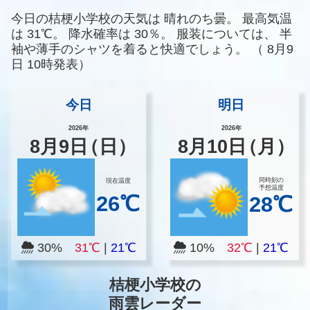
今日の桔梗小学校の天気は
晴れのち曇。
最高気温
は
31℃。
降水確率は
30％。
服装については、
半
袖や薄手のシャツを着ると快適でしょう。
（
8月9
日 10時発表）
今日
明日
2026年
2026年
8
月
9
日
（日）
8
月
10
日
（月）
同時刻の
現在温度
予想温度
26℃
28℃
30%
31℃
|
21℃
10%
32℃
|
21℃
桔梗小学校の
雨雲レーダー