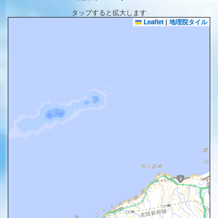
タップすると拡大します
Leaflet
|
地理院タイル