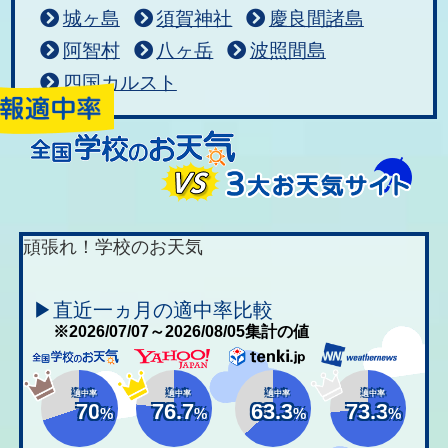
城ヶ島
須賀神社
慶良間諸島
阿智村
八ヶ岳
波照間島
四国カルスト
頑張れ！学校のお天気
▶直近一ヵ月の適中率比較
※2026/07/07～2026/08/05集計の値
適中率
適中率
適中率
適中率
70
76.7
63.3
73.3
%
%
%
%