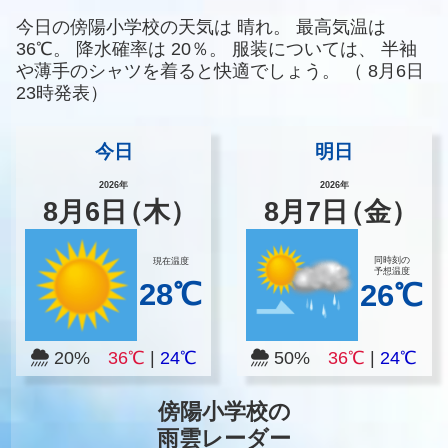
今日の傍陽小学校の天気は
晴れ。
最高気温は
36℃。
降水確率は
20％。
服装については、
半袖
や薄手のシャツを着ると快適でしょう。
（
8月6日
23時発表）
今日
明日
2026年
2026年
8
月
6
日
（木）
8
月
7
日
（金）
同時刻の
現在温度
予想温度
28℃
26℃
20%
36℃
|
24℃
50%
36℃
|
24℃
傍陽小学校の
雨雲レーダー