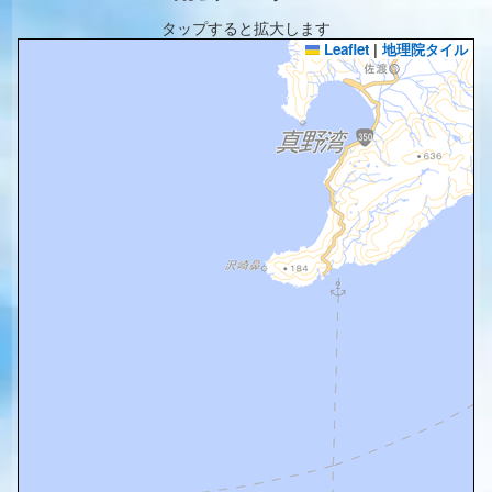
タップすると拡大します
Leaflet
|
地理院タイル