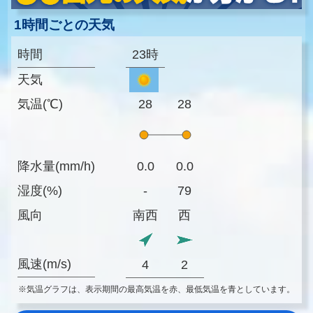
1時間ごとの天気
時間
23時
天気
気温(℃)
28
28
降水量(mm/h)
0.0
0.0
湿度(%)
-
79
風向
南西
西
風速(m/s)
4
2
※気温グラフは、表示期間の最高気温を赤、最低気温を青としています。