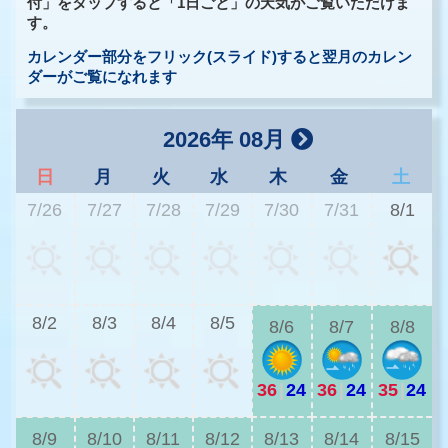
付」をタップすると「1日ごと」の天気がご覧いただけま
す。
カレンダー部分をフリック(スライド)すると翌月のカレン
ダーがご覧になれます
2026年 08月
日
月
火
水
木
金
土
7/26
7/27
7/28
7/29
7/30
7/31
8/1
2
8/2
8/3
8/4
8/5
8/6
8/7
8/8
36
|
24
36
|
24
35
|
24
2
8/9
8/10
8/11
8/12
8/13
8/14
8/15