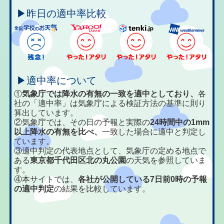
▶昨日の適中率比較
▶適中率について
①
気象庁では降水の有無の一致を適中としており、
各
社の「適中率」は気象庁による検証方法の基準に則り
算出しています。
②気象庁では、その日の予報と実際の
24時間中の1mm
以上降水の有無を比べ、
一致した場合に適中と判定し
ています。
③適中判定の代表地点として、気象庁の定める地点で
ある
東京都千代田区北の丸公園
の天気を参照していま
す。
④本サイトでは、
各社が公開している7日前0時の予報
の適中判定
の結果を比較しています。