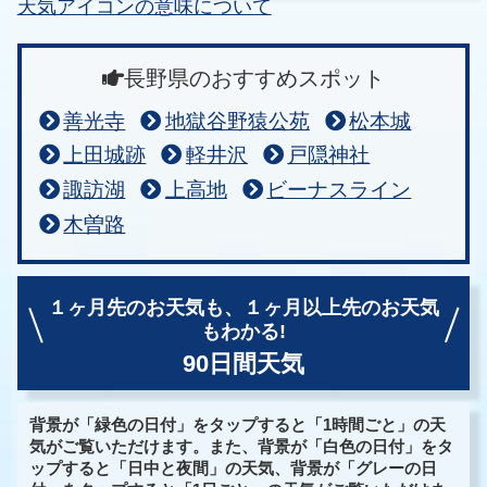
天気アイコンの意味について
長野県のおすすめスポット
善光寺
地獄谷野猿公苑
松本城
上田城跡
軽井沢
戸隠神社
諏訪湖
上高地
ビーナスライン
木曽路
１ヶ月先のお天気も、
１ヶ月以上先のお天気
もわかる!
90日間天気
背景が「緑色の日付」をタップすると「1時間ごと」の天
気がご覧いただけます。また、背景が「白色の日付」をタ
ップすると「日中と夜間」の天気、背景が「グレーの日