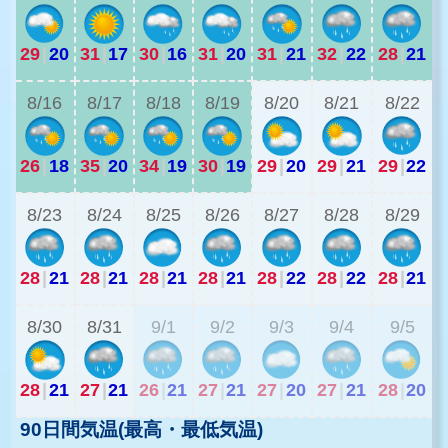
29
|
20
31
|
17
30
|
16
31
|
20
31
|
21
32
|
22
28
|
21
2
8/16
8/17
8/18
8/19
8/20
8/21
8/22
26
|
18
35
|
20
34
|
19
30
|
19
29
|
20
29
|
21
29
|
22
2
8/23
8/24
8/25
8/26
8/27
8/28
8/29
28
|
21
28
|
21
28
|
21
28
|
21
28
|
22
28
|
22
28
|
21
2
8/30
8/31
9/1
9/2
9/3
9/4
9/5
28
|
21
27
|
21
26
|
21
27
|
21
27
|
20
27
|
21
28
|
20
90日間気温(最高・最低気温)