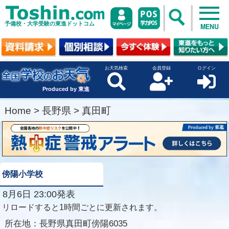
予備校・大学受験の東進ドットコム
MENU
お天気検索
会員登録
ログイン
Produced by 東進
Home
>
長野県
>
真田町
傍陽小学校
8月6日 23:00発表
リロードすると1時間ごとに更新されます。
所在地：
長野県真田町傍陽6035