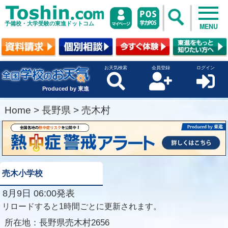
予備校・大学受験の東進ドットコム
MENU
お天気検索
会員登録
ログイン
Produced by 東進
Home
>
長野県
>
売木村
売木小学校
8月9日 06:00発表
リロードすると1時間ごとに更新されます。
所在地：
長野県売木村2656