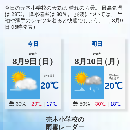
今日の売木小学校の天気は
晴れのち曇。
最高気温
は
29℃。
降水確率は
30％。
服装については、
半
袖や薄手のシャツを着ると快適でしょう。
（
8月9
日 06時発表）
今日
明日
2026年
2026年
8
月
9
日
（日）
8
月
10
日
（月）
同時刻の
現在温度
予想温度
20℃
20℃
30%
29℃
|
17℃
50%
30℃
|
18℃
売木小学校の
雨雲レーダー