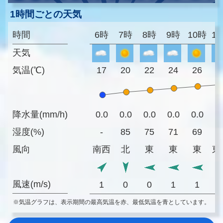
1時間ごとの天気
時間
6時
7時
8時
9時
10時
1
天気
気温(℃)
17
20
22
24
26
2
降水量(mm/h)
0.0
0.0
0.0
0.0
0.0
0
湿度(%)
-
85
75
71
69
6
風向
南西
北
東
東
東
東
風速(m/s)
1
0
0
1
1
※気温グラフは、表示期間の最高気温を赤、最低気温を青としています。