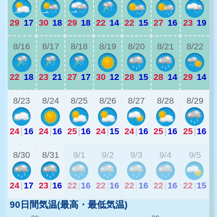
29
|
17
30
|
18
29
|
18
22
|
14
22
|
15
27
|
16
23
|
19
2
8/16
8/17
8/18
8/19
8/20
8/21
8/22
22
|
18
23
|
21
27
|
17
30
|
12
28
|
15
28
|
14
29
|
14
2
8/23
8/24
8/25
8/26
8/27
8/28
8/29
24
|
16
24
|
16
25
|
16
24
|
15
24
|
16
25
|
16
25
|
16
2
8/30
8/31
9/1
9/2
9/3
9/4
9/5
24
|
17
23
|
16
22
|
16
22
|
16
22
|
16
22
|
16
22
|
15
90日間気温(最高・最低気温)