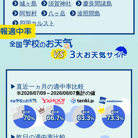
城ヶ島
須賀神社
慶良間諸島
阿智村
八ヶ岳
波照間島
四国カルスト
▶直近一ヵ月の適中率比較
※2026/07/09～2026/08/07集計の値
適中率
適中率
適中率
適中率
70
66.7
63.3
73.3
%
%
%
%
▶昨日の適中率比較