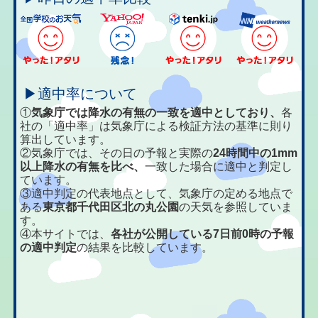
▶適中率について
①
気象庁では降水の有無の一致を適中としており、
各
社の「適中率」は気象庁による検証方法の基準に則り
算出しています。
②気象庁では、その日の予報と実際の
24時間中の1mm
以上降水の有無を比べ、
一致した場合に適中と判定し
ています。
③適中判定の代表地点として、気象庁の定める地点で
ある
東京都千代田区北の丸公園
の天気を参照していま
す。
④本サイトでは、
各社が公開している7日前0時の予報
の適中判定
の結果を比較しています。