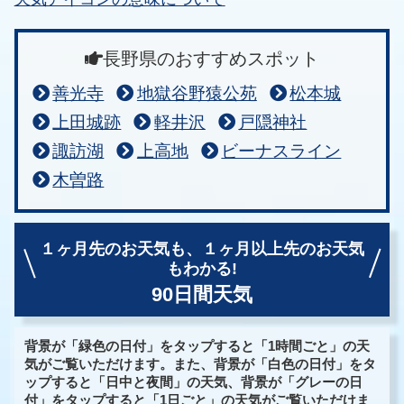
長野県のおすすめスポット
善光寺
地獄谷野猿公苑
松本城
上田城跡
軽井沢
戸隠神社
諏訪湖
上高地
ビーナスライン
木曽路
１ヶ月先のお天気も、
１ヶ月以上先のお天気
もわかる!
90日間天気
背景が「緑色の日付」をタップすると「1時間ごと」の天
気がご覧いただけます。また、背景が「白色の日付」をタ
ップすると「日中と夜間」の天気、背景が「グレーの日
付」をタップすると「1日ごと」の天気がご覧いただけま