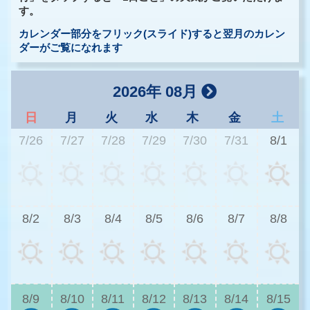
す。
カレンダー部分をフリック(スライド)すると翌月のカレン
ダーがご覧になれます
2026年 08月
日
月
火
水
木
金
土
7/26
7/27
7/28
7/29
7/30
7/31
8/1
2
8/2
8/3
8/4
8/5
8/6
8/7
8/8
2
8/9
8/10
8/11
8/12
8/13
8/14
8/15