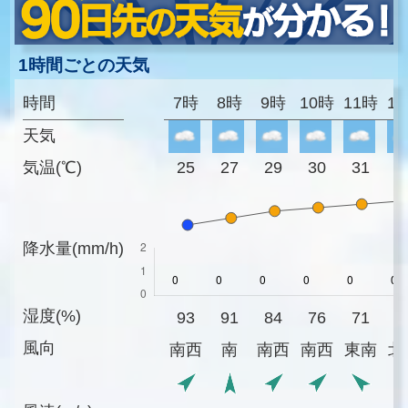
1時間ごとの天気
時間
7時
8時
9時
10時
11時
1
天気
気温(℃)
25
27
29
30
31
3
降水量(mm/h)
湿度(%)
93
91
84
76
71
7
風向
南西
南
南西
南西
東南
北