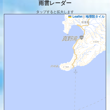
雨雲レーダー
タップすると拡大します
Leaflet
|
地理院タイル