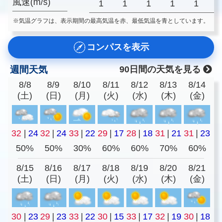
風速(m/s)
1
1
1
1
1
※気温グラフは、表示期間の最高気温を赤、最低気温を青としています。
コンパスを表示
週間天気
90日間の天気を見る
8/8
8/9
8/10
8/11
8/12
8/13
8/14
(土)
(日)
(月)
(火)
(水)
(木)
(金)
32
|
24
32
|
24
33
|
22
29
|
17
28
|
18
31
|
21
31
|
23
50%
50%
30%
60%
60%
70%
60%
8/15
8/16
8/17
8/18
8/19
8/20
8/21
(土)
(日)
(月)
(火)
(水)
(木)
(金)
30
|
23
29
|
23
33
|
22
30
|
15
33
|
17
32
|
19
30
|
18