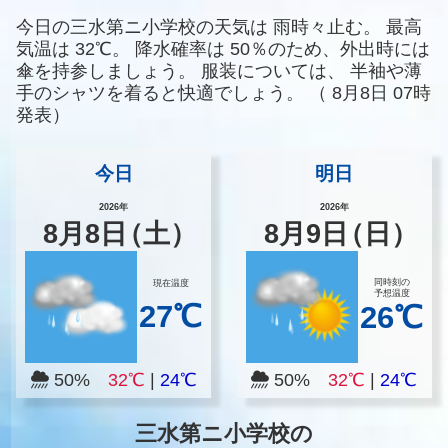
今日の三水第ニ小学校の天気は
雨時々止む。
最高
気温は
32℃。
降水確率は
50％のため、外出時には
傘を持参しましょう。
服装については、
半袖や薄
手のシャツを着ると快適でしょう。
（
8月8日 07時
発表）
今日
明日
2026年
2026年
8
月
8
日
（土）
8
月
9
日
（日）
同時刻の
現在温度
予想温度
27℃
26℃
50%
32℃
|
24℃
50%
32℃
|
24℃
三水第ニ小学校の