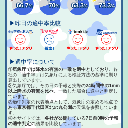
66.7
70
63.3
73.3
%
%
%
%
▶昨日の適中率比較
▶適中率について
①
気象庁では降水の有無の一致を適中としており、
各
社の「適中率」は気象庁による検証方法の基準に則り
算出しています。
②気象庁では、その日の予報と実際の
24時間中の1mm
以上降水の有無を比べ、
一致した場合に適中と判定し
ています。
③適中判定の代表地点として、気象庁の定める地点で
ある
東京都千代田区北の丸公園
の天気を参照していま
す。
④本サイトでは、
各社が公開している7日前0時の予報
の適中判定
の結果を比較しています。