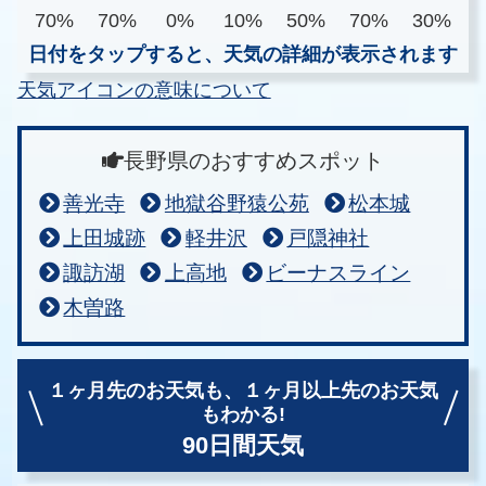
70%
70%
0%
10%
50%
70%
30%
日付をタップすると、天気の詳細が表示されます
天気アイコンの意味について
長野県のおすすめスポット
善光寺
地獄谷野猿公苑
松本城
上田城跡
軽井沢
戸隠神社
諏訪湖
上高地
ビーナスライン
木曽路
１ヶ月先のお天気も、
１ヶ月以上先のお天気
もわかる!
90日間天気