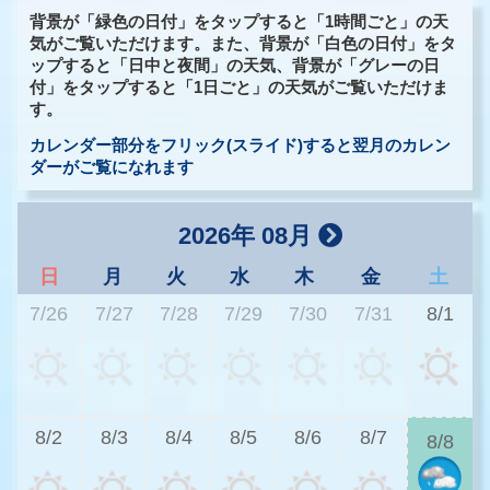
背景が「緑色の日付」をタップすると「1時間ごと」の天
気がご覧いただけます。また、背景が「白色の日付」をタ
ップすると「日中と夜間」の天気、背景が「グレーの日
付」をタップすると「1日ごと」の天気がご覧いただけま
す。
カレンダー部分をフリック(スライド)すると翌月のカレン
ダーがご覧になれます
2026年 08月
日
月
火
水
木
金
土
7/26
7/27
7/28
7/29
7/30
7/31
8/1
2
8/2
8/3
8/4
8/5
8/6
8/7
8/8