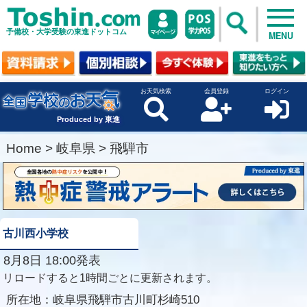
予備校・大学受験の東進ドットコム
MENU
お天気検索
会員登録
ログイン
Produced by 東進
Home
>
岐阜県
>
飛騨市
古川西小学校
8月8日 18:00発表
リロードすると1時間ごとに更新されます。
所在地：
岐阜県飛騨市古川町杉崎510