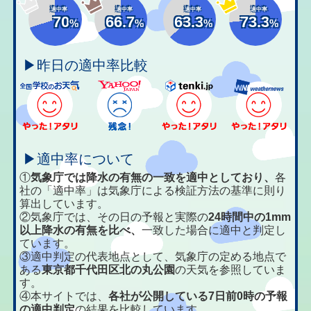
適中率
適中率
適中率
適中率
70
66.7
63.3
73.3
%
%
%
%
▶昨日の適中率比較
▶適中率について
①
気象庁では降水の有無の一致を適中としており、
各
社の「適中率」は気象庁による検証方法の基準に則り
算出しています。
②気象庁では、その日の予報と実際の
24時間中の1mm
以上降水の有無を比べ、
一致した場合に適中と判定し
ています。
③適中判定の代表地点として、気象庁の定める地点で
ある
東京都千代田区北の丸公園
の天気を参照していま
す。
④本サイトでは、
各社が公開している7日前0時の予報
の適中判定
の結果を比較しています。