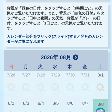
背景が「緑色の日付」をタップすると「1時間ごと」の天
気がご覧いただけます。また、背景が「白色の日付」をタ
ップすると「日中と夜間」の天気、背景が「グレーの日
付」をタップすると「1日ごと」の天気がご覧いただけま
す。
カレンダー部分をフリック(スライド)すると翌月のカレン
ダーがご覧になれます
2026年 08月
日
月
火
水
木
金
土
7/26
7/27
7/28
7/29
7/30
7/31
8/1
2
8/2
8/3
8/4
8/5
8/6
8/7
8/8