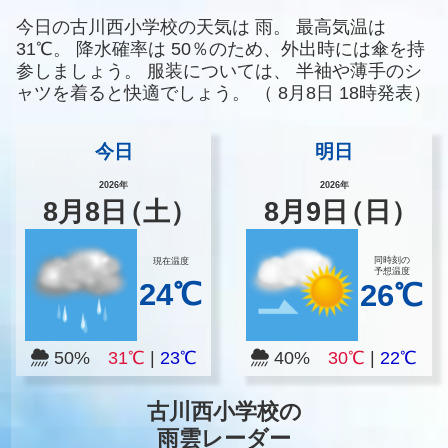
今日の古川西小学校の天気は
雨。
最高気温は
31℃。
降水確率は
50％のため、外出時には傘を持
参しましょう。
服装については、
半袖や薄手のシ
ャツを着ると快適でしょう。
（
8月8日 18時発表）
今日
明日
2026年
2026年
8
月
8
日
（土）
8
月
9
日
（日）
同時刻の
現在温度
予想温度
24℃
26℃
50%
31℃
|
23℃
40%
30℃
|
22℃
古川西小学校の
雨雲レーダー