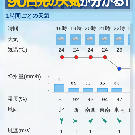
1時間ごとの天気
時間
18時
19時
20時
21時
22時
2
天気
気温(℃)
24
24
24
24
23
2
降水量(mm/h)
湿度(%)
85
92
93
94
97
9
風向
北
西
南西
東南
東南
東
風速(m/s)
1
1
1
1
1