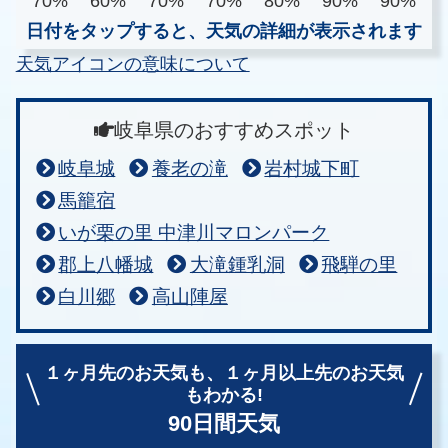
70%
60%
70%
70%
80%
90%
90%
日付をタップすると、天気の詳細が表示されます
天気アイコンの意味について
岐阜県のおすすめスポット
岐阜城
養老の滝
岩村城下町
馬籠宿
いが栗の里 中津川マロンパーク
郡上八幡城
大滝鍾乳洞
飛騨の里
白川郷
高山陣屋
１ヶ月先のお天気も、
１ヶ月以上先のお天気
もわかる!
90日間天気