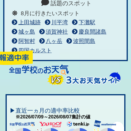
話題のスポット
8月に行きたいスポット
上田城跡
川平湾
下灘駅
城ヶ島
須賀神社
慶良間諸島
阿智村
八ヶ岳
波照間島
四国カルスト
▶直近一ヵ月の適中率比較
※2026/07/09～2026/08/07集計の値