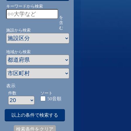
キーワードから検索
を
含
む
施設から検索
地域から検索
表示
件数
ソート
50音順
以上の条件で検索する
検索条件をクリア