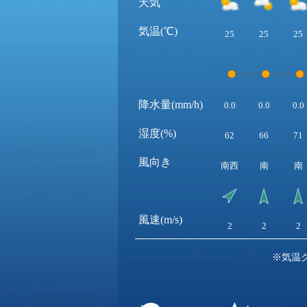
天気
気温(℃)
25
25
25
降水量(mm/h)
0.0
0.0
0.0
湿度(%)
62
66
71
風向き
南西
南
南
風速(m/s)
2
2
2
※気温