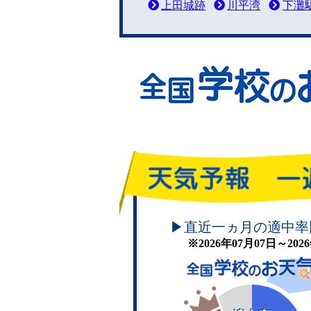
上田城跡
川平湾
下灘
頑張れ！学校のお天気
▶直近一ヵ月の適中率
※2026年07月07日～20