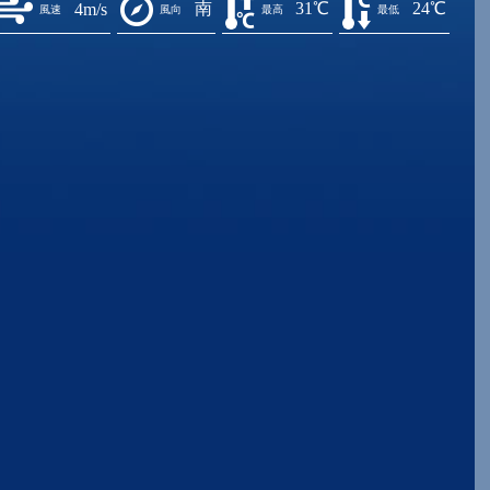
南
31℃
24℃
4m/s
風速
風向
最高
最低