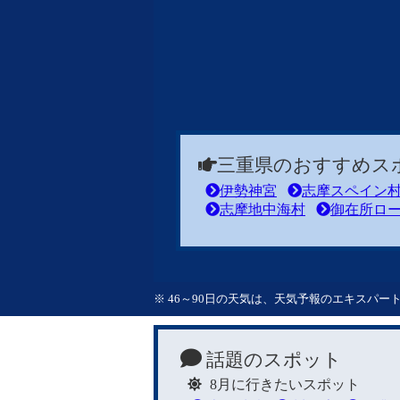
三重県のおすすめス
伊勢神宮
志摩スペイン
志摩地中海村
御在所ロ
※ 46～90日の天気は、天気予報のエキスパ
話題のスポット
8月に行きたいスポット