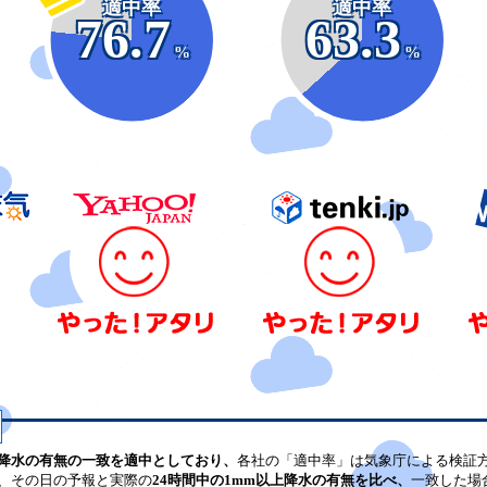
適中率
適中率
76.7
63.3
%
%
降水の有無の一致を適中としており、
各社の「適中率」は気象庁による検証
、その日の予報と実際の
24時間中の1mm以上降水の有無を比べ、
一致した場