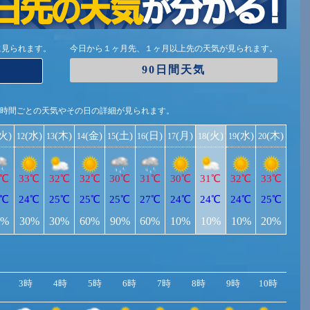
に見られます。
今日から１ヶ月先、１ヶ月以上先の天気が見られます。
90日間天気
1時間ごとの天気やその日の詳細が見られます。
(火)
(水)
(木)
(金)
(土)
(日)
(月)
(火)
(水)
(木)
12
13
14
15
16
17
18
19
20
4℃
33℃
32℃
32℃
30℃
31℃
30℃
31℃
32℃
33℃
3℃
24℃
25℃
25℃
25℃
27℃
24℃
24℃
24℃
25℃
0%
30%
30%
60%
90%
60%
10%
10%
10%
20%
3時
4時
5時
6時
7時
8時
9時
10時
11