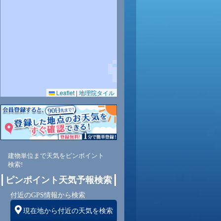
29
30
31
31
30
29
28
27
26
0.0
0.0
0.0
0.0
0.0
0.0
0.0
0.0
0.0
Leaflet
|
地理院タイル
59
58
57
56
61
67
72
76
80
東
東
東南
東南
東南
南
南
南
南
建物単位まで天気をピンポイント
2
3
4
4
4
4
4
4
4
検索!
ピンポイント天気予報検索
付近のGPS情報から検索
現在地から付近の天気を検索