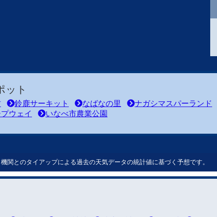
ポット
村
鈴鹿サーキット
なばなの里
ナガシマスパーランド
ープウェイ
いなべ市農業公園
ート機関とのタイアップによる過去の天気データの統計値に基づく予想です。