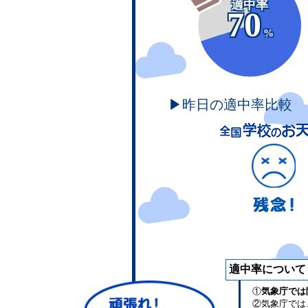
適中率
70
%
▶昨日の適中率比較
適中率について
①
気象庁では
②気象庁では