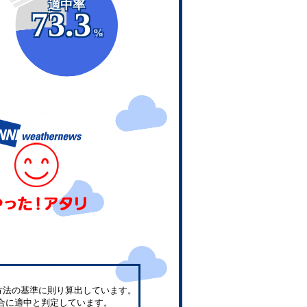
適中率
73.3
%
方法の基準に則り算出しています。
合に適中と判定しています。