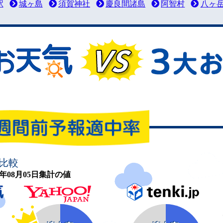
駅
城ヶ島
須賀神社
慶良間諸島
阿智村
八ヶ
比較
26年08月05日集計の値