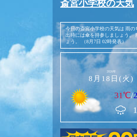
斎宮小学校の天気
今日の斎宮小学校の天気は
雨の
出時には傘を持参しましょう。
ょう。
（8月7日 02時発表）
2026年
8月18日(火)
31℃
/