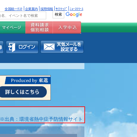
全国統一ﾃｽﾄ
企業案内
採用情報
ｻｲﾄﾏｯﾌﾟ
ﾆｭｰｽﾘﾘｰｽ
※出典：環境省熱中症予防情報サイト