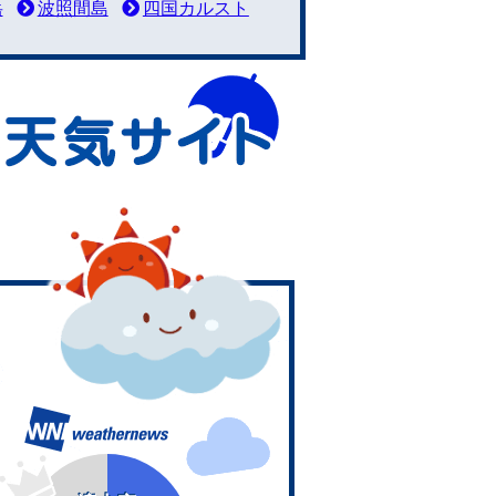
岳
波照間島
四国カルスト