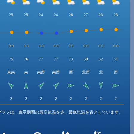
25
25
24
24
26
27
28
28
29
0.0
0.0
0.0
0.0
0.0
0.0
0.0
0.0
0.0
75
76
77
77
73
68
62
61
60
東南
南
南西
南西
西
北西
北
西
南
2
2
2
2
2
2
2
2
2
グラフは、表示期間の最高気温を赤、最低気温を青としています。