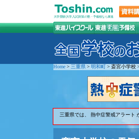
大学受験(大学入試)対策の塾・予備校なら東進
Home
>
三重県
>
明和町
>
斎宮小学校
三重県では、 熱中症警戒アラート