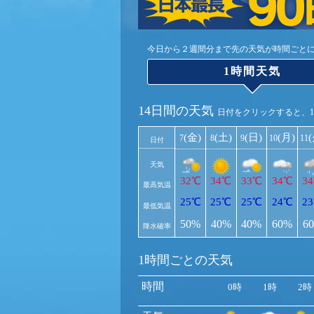
今日から２週間分まで先の天気が時間ごと
1時間天気
14日間の天気
日付をクリックすると、
(金)
(土)
(日)
(月)
7
8
9
10
11
日付
天気
32℃
34℃
33℃
34℃
3
最高気温
25℃
25℃
25℃
24℃
2
最低気温
50%
40%
40%
60%
6
降水確率
1時間ごとの天気
時間
0時
1時
2時