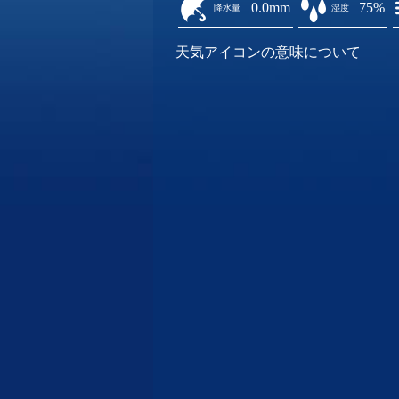
0.0mm
75%
降水量
湿度
天気アイコンの意味について