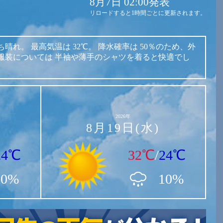
8月7日 02:00発表
リロードすると1時間ごとに更新されます。
ち晴れ。
最高気温は
32℃。
降水確率は
50％のため、外
服装については
半袖や薄手のシャツを着ると快適でし
2026年
8月19日(水)
24℃
32℃
/
24℃
10%
10%