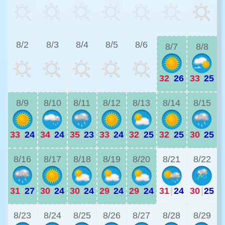
2
8/2
8/3
8/4
8/5
8/6
8/7
8/8
32
|
26
33
|
25
2
8/9
8/10
8/11
8/12
8/13
8/14
8/15
33
|
24
34
|
24
35
|
23
33
|
24
32
|
25
32
|
25
30
|
25
2
8/16
8/17
8/18
8/19
8/20
8/21
8/22
31
|
27
30
|
24
30
|
24
29
|
24
29
|
24
31
|
24
30
|
25
2
8/23
8/24
8/25
8/26
8/27
8/28
8/29