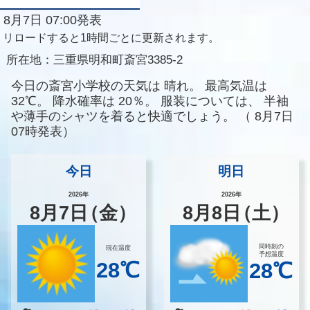
8月7日 07:00発表
リロードすると1時間ごとに更新されます。
所在地：
三重県明和町斎宮3385-2
今日の斎宮小学校の天気は
晴れ。
最高気温は
32℃。
降水確率は
20％。
服装については、
半袖
や薄手のシャツを着ると快適でしょう。
（
8月7日
07時発表）
今日
明日
2026年
2026年
8
月
7
日
（金）
8
月
8
日
（土）
同時刻の
現在温度
予想温度
28℃
28℃