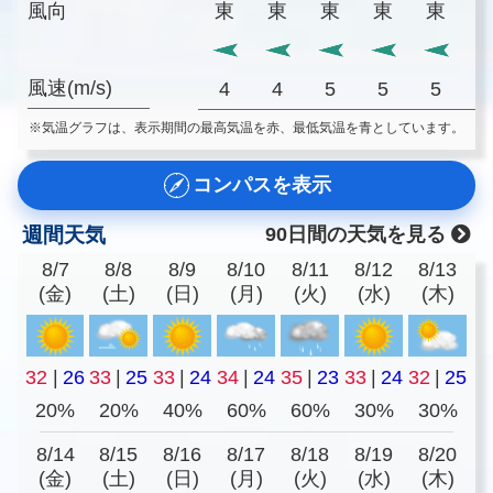
風向
東
東
東
東
東
風速(m/s)
4
4
5
5
5
※気温グラフは、表示期間の最高気温を赤、最低気温を青としています。
コンパスを表示
週間天気
90日間の天気を見る
8/7
8/8
8/9
8/10
8/11
8/12
8/13
(金)
(土)
(日)
(月)
(火)
(水)
(木)
32
|
26
33
|
25
33
|
24
34
|
24
35
|
23
33
|
24
32
|
25
20%
20%
40%
60%
60%
30%
30%
8/14
8/15
8/16
8/17
8/18
8/19
8/20
(金)
(土)
(日)
(月)
(火)
(水)
(木)