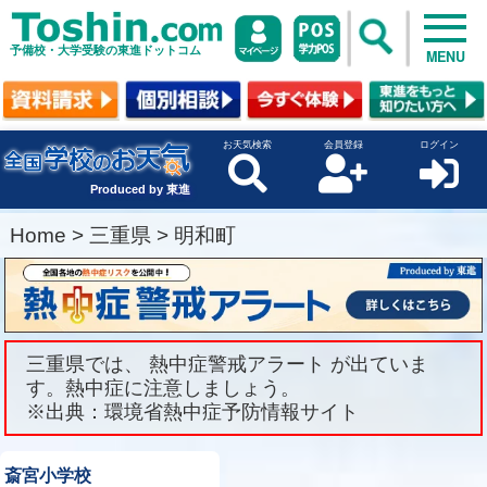
予備校・大学受験の東進ドットコム
MENU
お天気検索
会員登録
ログイン
Produced by 東進
Home
>
三重県
>
明和町
三重県では、 熱中症警戒アラート が出ていま
す。熱中症に注意しましょう。
※出典：環境省熱中症予防情報サイト
斎宮小学校