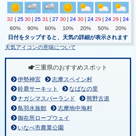
32
|
25
30
|
25
31
|
27
30
|
24
30
|
24
29
|
24
29
|
24
60%
90%
60%
10%
20%
50%
20%
日付をタップすると、天気の詳細が表示されます
天気アイコンの意味について
三重県のおすすめスポット
伊勢神宮
志摩スペイン村
鈴鹿サーキット
なばなの里
ナガシマスパーランド
熊野古道
鳥羽水族館
志摩地中海村
御在所ロープウェイ
いなべ市農業公園