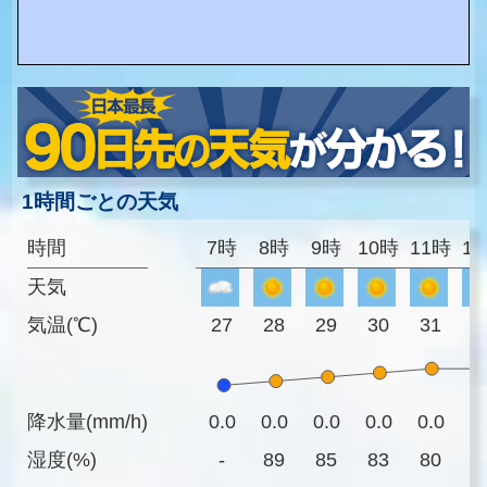
1時間ごとの天気
時間
7時
8時
9時
10時
11時
1
天気
気温(℃)
27
28
29
30
31
3
降水量(mm/h)
0.0
0.0
0.0
0.0
0.0
0
湿度(%)
-
89
85
83
80
7