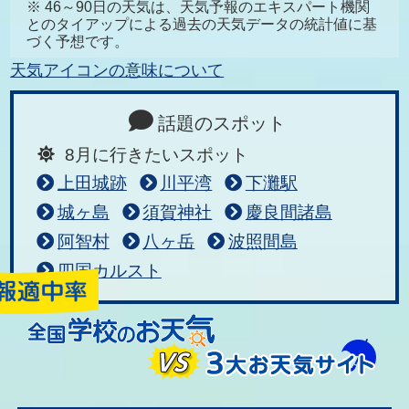
※ 46～90日の天気は、天気予報のエキスパート機関
とのタイアップによる過去の天気データの統計値に基
づく予想です。
天気アイコンの意味について
話題のスポット
8月に行きたいスポット
上田城跡
川平湾
下灘駅
城ヶ島
須賀神社
慶良間諸島
阿智村
八ヶ岳
波照間島
四国カルスト