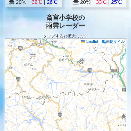
20%
32℃
|
26℃
20%
33℃
|
25℃
斎宮小学校の
雨雲レーダー
タップすると拡大します
Leaflet
|
地理院タイル