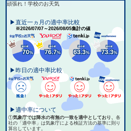
頑張れ！学校のお天気
▶直近一ヵ月の適中率比較
※2026/07/07～2026/08/05集計の値
適中率
適中率
適中率
適中率
70
76.7
63.3
73.3
%
%
%
%
▶昨日の適中率比較
▶適中率について
①
気象庁では降水の有無の一致を適中としており、
各
社の「適中率」は気象庁による検証方法の基準に則り
算出しています。