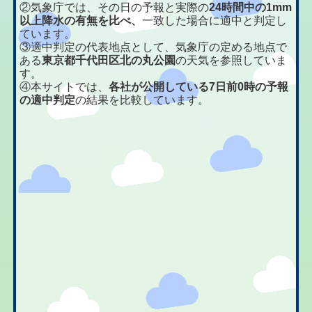
②気象庁では、その日の予報と実際の
24時間中の1mm
以上降水の有無を比べ、
一致した場合に適中と判定し
ています。
③適中判定の代表地点として、気象庁の定める地点で
ある
東京都千代田区北の丸公園
の天気を参照していま
す。
④本サイトでは、
各社が公開している7日前0時の予報
の適中判定
の結果を比較しています。