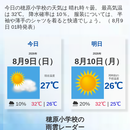
今日の穂原小学校の天気は
晴れ時々曇。
最高気温
は
32℃。
降水確率は
10％。
服装については、
半
袖や薄手のシャツを着ると快適でしょう。
（
8月9
日 01時発表）
今日
明日
2026年
2026年
8
月
9
日
（日）
8
月
10
日
（月）
同時刻の
現在温度
予想温度
27℃
26℃
10%
32℃
|
26℃
20%
32℃
|
25℃
穂原小学校の
雨雲レーダー