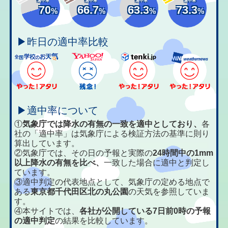
適中率
適中率
適中率
適中率
70
66.7
63.3
73.3
%
%
%
%
▶昨日の適中率比較
▶適中率について
①
気象庁では降水の有無の一致を適中としており、
各
社の「適中率」は気象庁による検証方法の基準に則り
算出しています。
②気象庁では、その日の予報と実際の
24時間中の1mm
以上降水の有無を比べ、
一致した場合に適中と判定し
ています。
③適中判定の代表地点として、気象庁の定める地点で
ある
東京都千代田区北の丸公園
の天気を参照していま
す。
④本サイトでは、
各社が公開している7日前0時の予報
の適中判定
の結果を比較しています。