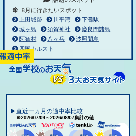
8月に行きたいスポット
上田城跡
川平湾
下灘駅
城ヶ島
須賀神社
慶良間諸島
阿智村
八ヶ岳
波照間島
四国カルスト
▶直近一ヵ月の適中率比較
※2026/07/09～2026/08/07集計の値