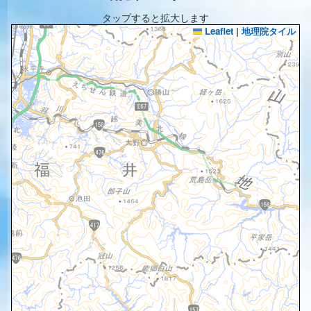
タップすると拡大します
Leaflet
|
地理院タイル