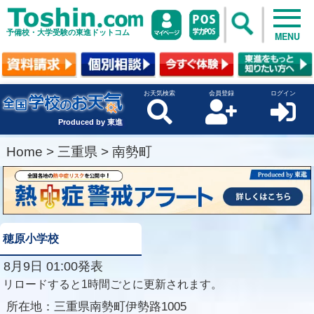
予備校・大学受験の東進ドットコム
MENU
お天気検索
会員登録
ログイン
Produced by 東進
Home
>
三重県
>
南勢町
穂原小学校
8月9日 01:00発表
リロードすると1時間ごとに更新されます。
所在地：
三重県南勢町伊勢路1005