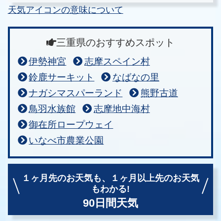
天気アイコンの意味について
三重県のおすすめスポット
伊勢神宮
志摩スペイン村
鈴鹿サーキット
なばなの里
ナガシマスパーランド
熊野古道
鳥羽水族館
志摩地中海村
御在所ロープウェイ
いなべ市農業公園
１ヶ月先のお天気も、
１ヶ月以上先のお天気
もわかる!
90日間天気