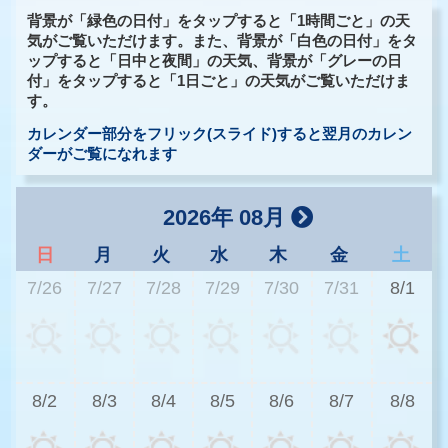
背景が「緑色の日付」をタップすると「1時間ごと」の天
気がご覧いただけます。また、背景が「白色の日付」をタ
ップすると「日中と夜間」の天気、背景が「グレーの日
付」をタップすると「1日ごと」の天気がご覧いただけま
す。
カレンダー部分をフリック(スライド)すると翌月のカレン
ダーがご覧になれます
2026年 08月
日
月
火
水
木
金
土
7/26
7/27
7/28
7/29
7/30
7/31
8/1
2
8/2
8/3
8/4
8/5
8/6
8/7
8/8