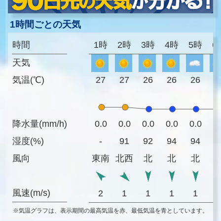
1時間ごとの天気
時間
1時
2時
3時
4時
5時
6
天気
気温(℃)
27
27
26
26
26
2
降水量(mm/h)
0.0
0.0
0.0
0.0
0.0
0
湿度(%)
-
91
92
94
94
9
風向
東南
北西
北
北
北
風速(m/s)
2
1
1
1
1
※気温グラフは、表示期間の最高気温を赤、最低気温を青としています。