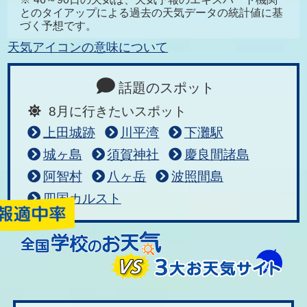
とのタイアップによる過去の天気データの統計値に基
づく予想です。
天気アイコンの意味について
話題のスポット
8月に行きたいスポット
上田城跡
川平湾
下灘駅
城ヶ島
須賀神社
慶良間諸島
阿智村
八ヶ岳
波照間島
四国カルスト