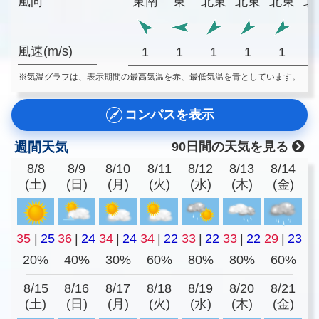
風向
東南
東
北東
北東
北東
北
風速(m/s)
1
1
1
1
1
※気温グラフは、表示期間の最高気温を赤、最低気温を青としています。
コンパスを表示
週間天気
90日間の天気を見る
8/8
8/9
8/10
8/11
8/12
8/13
8/14
(土)
(日)
(月)
(火)
(水)
(木)
(金)
35
|
25
36
|
24
34
|
24
34
|
22
33
|
22
33
|
22
29
|
23
20%
40%
30%
60%
80%
80%
60%
8/15
8/16
8/17
8/18
8/19
8/20
8/21
(土)
(日)
(月)
(火)
(水)
(木)
(金)