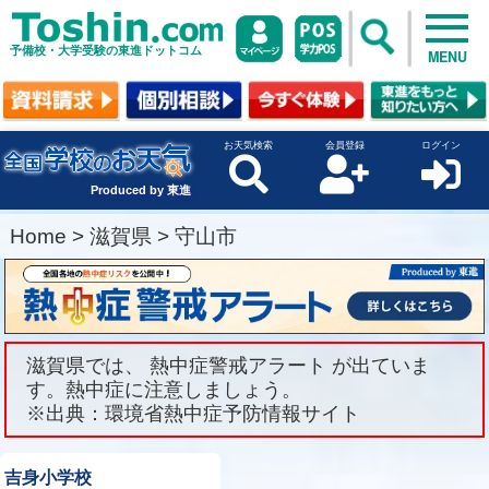
予備校・大学受験の東進ドットコム
MENU
お天気検索
会員登録
ログイン
Produced by 東進
Home
>
滋賀県
>
守山市
滋賀県では、 熱中症警戒アラート が出ていま
す。熱中症に注意しましょう。
※出典：環境省熱中症予防情報サイト
吉身小学校