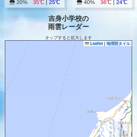
20%
35℃
|
25℃
40%
36℃
|
24℃
吉身小学校の
雨雲レーダー
タップすると拡大します
Leaflet
|
地理院タイル