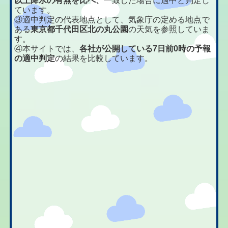
以上降水の有無を比べ、
一致した場合に適中と判定し
ています。
③適中判定の代表地点として、気象庁の定める地点で
ある
東京都千代田区北の丸公園
の天気を参照していま
す。
④本サイトでは、
各社が公開している7日前0時の予報
の適中判定
の結果を比較しています。