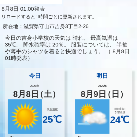
8月8日 01:00発表
リロードすると1時間ごとに更新されます。
所在地：
滋賀県守山市吉身3丁目2-26
今日の吉身小学校の天気は
晴れ。
最高気温は
35℃。
降水確率は
20％。
服装については、
半袖
や薄手のシャツを着ると快適でしょう。
（
8月8日
01時発表）
今日
明日
2026年
2026年
8
月
8
日
（土）
8
月
9
日
（日）
同時刻の
現在温度
予想温度
25℃
24℃