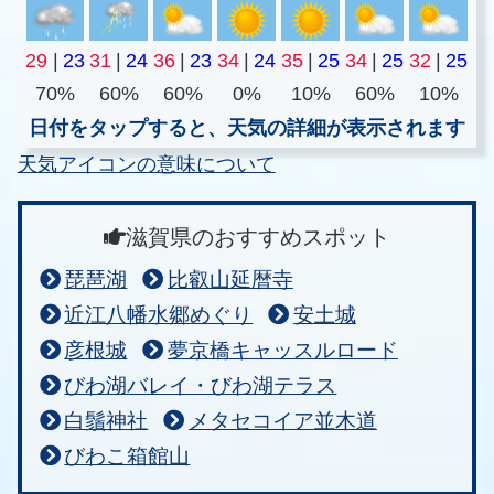
29
|
23
31
|
24
36
|
23
34
|
24
35
|
25
34
|
25
32
|
25
70%
60%
60%
0%
10%
60%
10%
日付をタップすると、天気の詳細が表示されます
天気アイコンの意味について
滋賀県のおすすめスポット
琵琶湖
比叡山延暦寺
近江八幡水郷めぐり
安土城
彦根城
夢京橋キャッスルロード
びわ湖バレイ・びわ湖テラス
白鬚神社
メタセコイア並木道
びわこ箱館山