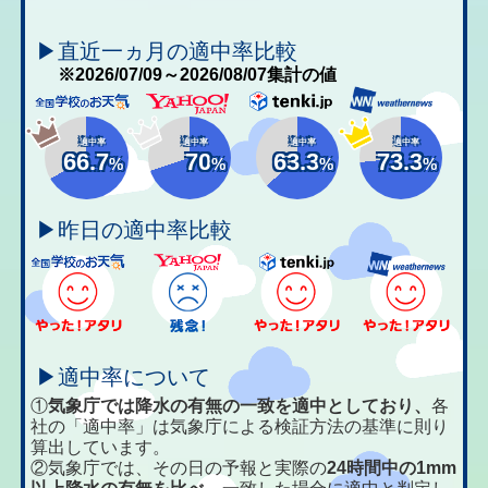
▶直近一ヵ月の適中率比較
※2026/07/09～2026/08/07集計の値
適中率
適中率
適中率
適中率
66.7
70
63.3
73.3
%
%
%
%
▶昨日の適中率比較
▶適中率について
①
気象庁では降水の有無の一致を適中としており、
各
社の「適中率」は気象庁による検証方法の基準に則り
算出しています。
②気象庁では、その日の予報と実際の
24時間中の1mm