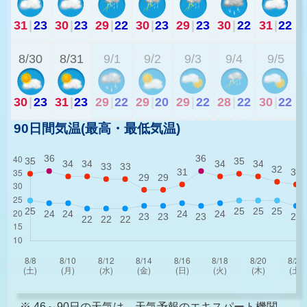
31
|
23
30
|
23
29
|
22
30
|
23
29
|
23
30
|
22
31
|
22
2
8/30
8/31
9/1
9/2
9/3
9/4
9/5
30
|
23
31
|
23
29
|
22
29
|
20
29
|
22
28
|
22
30
|
22
90日間気温(最高・最低気温)
※ 46～90日の天気は、天気予報のエキスパート機関