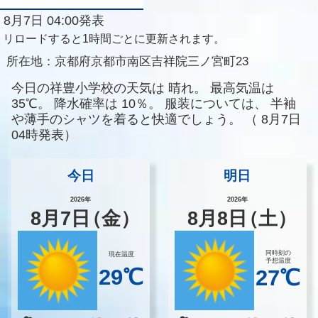
8月7日 04:00発表
リロードすると1時間ごとに更新されます。
所在地：
京都府京都市南区吉祥院三ノ宮町23
今日の祥豊小学校の天気は
晴れ。
最高気温は
35℃。
降水確率は
10％。
服装については、
半袖
や薄手のシャツを着ると快適でしょう。
（
8月7日
04時発表）
今日
明日
2026年
2026年
8
月
7
日
（金）
8
月
8
日
（土）
同時刻の
現在温度
予想温度
29℃
27℃