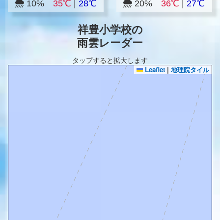
10%
35℃
|
28℃
20%
36℃
|
27℃
祥豊小学校の
雨雲レーダー
タップすると拡大します
Leaflet
|
地理院タイル