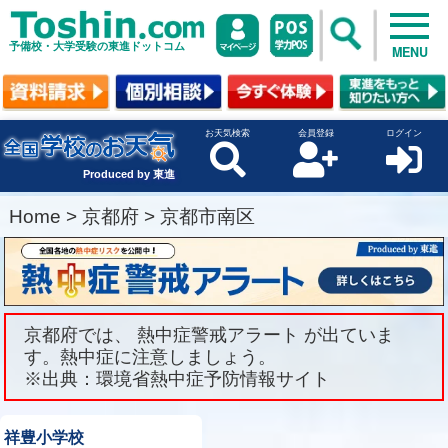
予備校・大学受験の東進ドットコム
MENU
お天気検索
会員登録
ログイン
Produced by 東進
Home
>
京都府
>
京都市南区
京都府では、 熱中症警戒アラート が出ていま
す。熱中症に注意しましょう。
※出典：環境省熱中症予防情報サイト
祥豊小学校