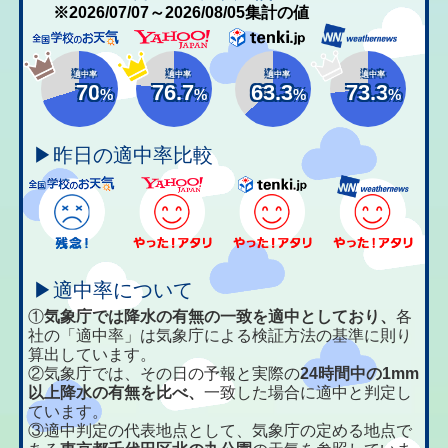
※2026/07/07～2026/08/05集計の値
適中率
適中率
適中率
適中率
70
76.7
63.3
73.3
%
%
%
%
▶昨日の適中率比較
▶適中率について
①
気象庁では降水の有無の一致を適中としており、
各
社の「適中率」は気象庁による検証方法の基準に則り
算出しています。
②気象庁では、その日の予報と実際の
24時間中の1mm
以上降水の有無を比べ、
一致した場合に適中と判定し
ています。
③適中判定の代表地点として、気象庁の定める地点で