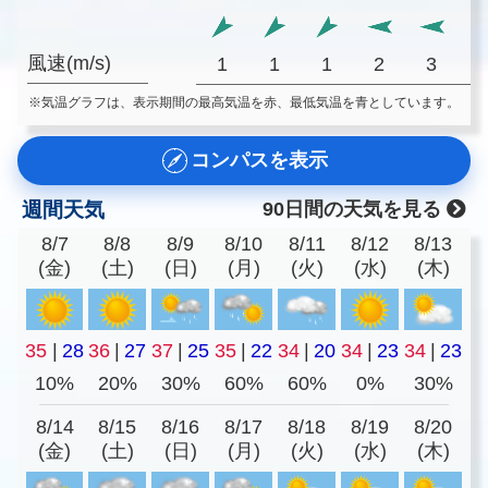
風速(m/s)
1
1
1
2
3
※気温グラフは、表示期間の最高気温を赤、最低気温を青としています。
コンパスを表示
週間天気
90日間の天気を見る
8/7
8/8
8/9
8/10
8/11
8/12
8/13
(金)
(土)
(日)
(月)
(火)
(水)
(木)
35
|
28
36
|
27
37
|
25
35
|
22
34
|
20
34
|
23
34
|
23
10%
20%
30%
60%
60%
0%
30%
8/14
8/15
8/16
8/17
8/18
8/19
8/20
(金)
(土)
(日)
(月)
(火)
(水)
(木)