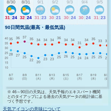
8/30
8/31
9/1
9/2
9/3
9/4
9/5
31
|
24
32
|
24
31
|
23
30
|
21
30
|
24
30
|
24
31
|
23
90日間気温(最高・最低気温)
※ 46～90日の天気は、天気予報のエキスパート機関
とのタイアップによる過去の天気データの統計値に基
づく予想です。
天気アイコンの意味について