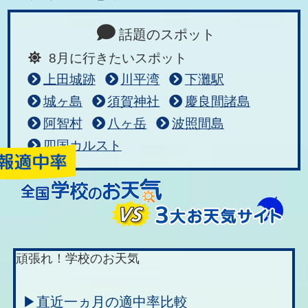
話題のスポット
8月に行きたいスポット
上田城跡
川平湾
下灘駅
城ヶ島
須賀神社
慶良間諸島
阿智村
八ヶ岳
波照間島
四国カルスト
頑張れ！学校のお天気
▶直近一ヵ月の適中率比較