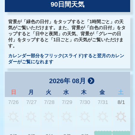
90日間天気
背景が「緑色の日付」をタップすると「1時間ごと」の天
気がご覧いただけます。また、背景が「白色の日付」をタ
ップすると「日中と夜間」の天気、背景が「グレーの日
付」をタップすると「1日ごと」の天気がご覧いただけま
す。
カレンダー部分をフリック(スライド)すると翌月のカレン
ダーがご覧になれます
2026年 08月
日
月
火
水
木
金
土
7/26
7/27
7/28
7/29
7/30
7/31
8/1
3