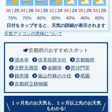
36
|
25
34
|
26
34
|
25
31
|
24
34
|
24
35
|
25
33
|
25
70%
70%
60%
60%
40%
40%
60%
日付をタップすると、天気の詳細が表示されます
天気アイコンの意味について
京都府のおすすめスポット
清水寺
伏見稲荷大社
京都御所
北野天満宮
金閣寺
毘沙門堂
錦市場
嵐山竹林の小径
祇園
京都府立植物園
１ヶ月先のお天気も、
１ヶ月以上先のお天気
もわかる!