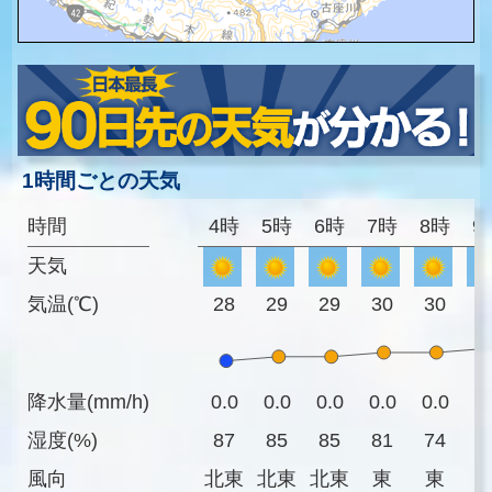
1時間ごとの天気
時間
4時
5時
6時
7時
8時
9
天気
気温(℃)
28
29
29
30
30
3
降水量(mm/h)
0.0
0.0
0.0
0.0
0.0
0
湿度(%)
87
85
85
81
74
6
風向
北東
北東
北東
東
東