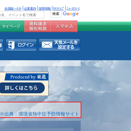
全国統一ﾃｽﾄ
企業案内
採用情報
ｻｲﾄﾏｯﾌﾟ
ﾆｭｰｽﾘﾘｰｽ
※出典：環境省熱中症予防情報サイト