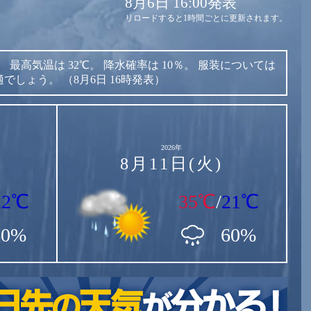
8月6日 16:00発表
リロードすると1時間ごとに更新されます。
。
最高気温は
32℃。
降水確率は
10％。
服装については
適でしょう。
（8月6日 16時発表）
2026年
8月11日(火)
22℃
35℃
/
21℃
60%
60%