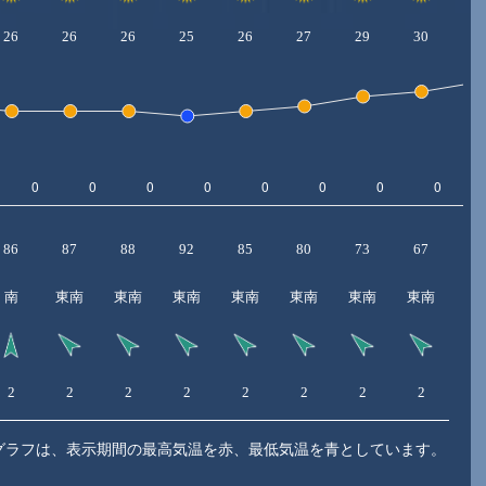
26
26
26
25
26
27
29
30
3
86
87
88
92
85
80
73
67
6
南
東南
東南
東南
東南
東南
東南
東南
2
2
2
2
2
2
2
2
3
グラフは、表示期間の最高気温を赤、最低気温を青としています。