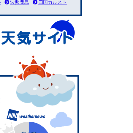
岳
波照間島
四国カルスト