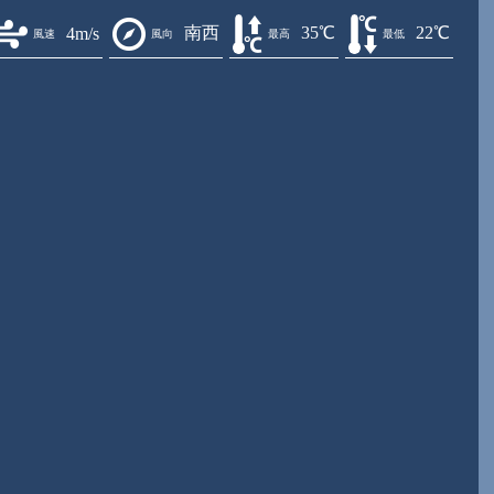
南西
35℃
22℃
4m/s
風速
風向
最高
最低