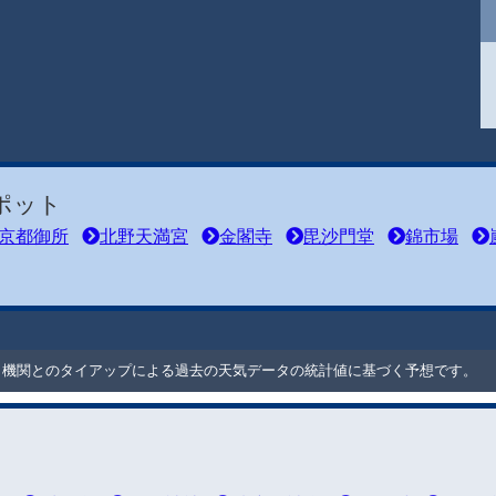
ポット
京都御所
北野天満宮
金閣寺
毘沙門堂
錦市場
ート機関とのタイアップによる過去の天気データの統計値に基づく予想です。