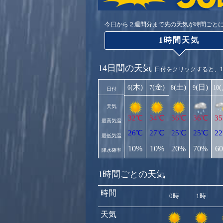
今日から２週間分まで先の天気が時間ごと
1時間天気
14日間の天気
日付をクリックすると、
(木)
(金)
(土)
(日)
6
7
8
9
10
日付
天気
32℃
34℃
36℃
36℃
3
最高気温
26℃
27℃
25℃
25℃
2
最低気温
10%
10%
20%
70%
6
降水確率
1時間ごとの天気
時間
0時
1時
天気