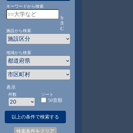
キーワードから検索
を
含
む
施設から検索
地域から検索
表示
件数
ソート
50音順
以上の条件で検索する
検索条件をクリア