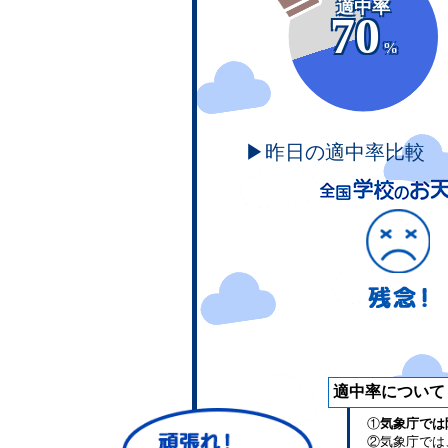
適中率
70
%
▶昨日の適中率比較
適中率について
①
気象庁では
②気象庁では