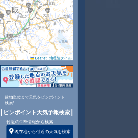
2
33
34
35
34
33
33
33
31
Leaflet
|
地理院タイル
0
55
51
48
49
53
50
50
51
南
南西
南西
西
西
西
西
西
西
建物単位まで天気をピンポイント
検索!
3
4
4
4
5
5
5
4
ピンポイント天気予報検索
付近のGPS情報から検索
現在地から付近の天気を検索