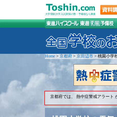
大学受験(大学入試)対策の塾・予備校なら東進
Home
>
京都府
>
京田辺市
>
桃園小学
京都府では、 熱中症警戒アラート