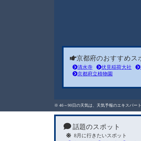
京都府のおすすめス
清水寺
伏見稲荷大社
京都府立植物園
※ 46～90日の天気は、天気予報のエキスパ
話題のスポット
8月に行きたいスポット