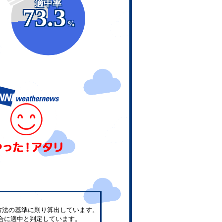
適中率
73.3
%
方法の基準に則り算出しています。
合に適中と判定しています。