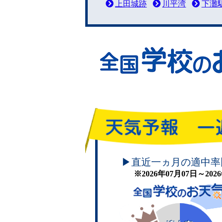
上田城跡
川平湾
下灘
頑張れ！学校のお天気
▶直近一ヵ月の適中率
※2026年07月07日～20