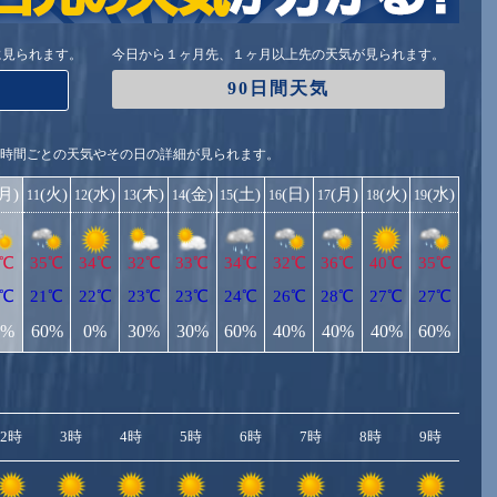
に見られます。
今日から１ヶ月先、１ヶ月以上先の天気が見られます。
90日間天気
1時間ごとの天気やその日の詳細が見られます。
(月)
(火)
(水)
(木)
(金)
(土)
(日)
(月)
(火)
(水)
11
12
13
14
15
16
17
18
19
5℃
35℃
34℃
32℃
33℃
34℃
32℃
36℃
40℃
35℃
2℃
21℃
22℃
23℃
23℃
24℃
26℃
28℃
27℃
27℃
0%
60%
0%
30%
30%
60%
40%
40%
40%
60%
2時
3時
4時
5時
6時
7時
8時
9時
10