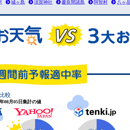
駅
城ヶ島
須賀神社
慶良間諸島
阿智村
八ヶ
比較
26年08月05日集計の値