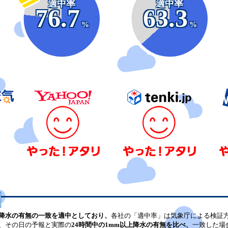
適中率
適中率
76.7
63.3
%
%
降水の有無の一致を適中としており、
各社の「適中率」は気象庁による検証
、その日の予報と実際の
24時間中の1mm以上降水の有無を比べ、
一致した場