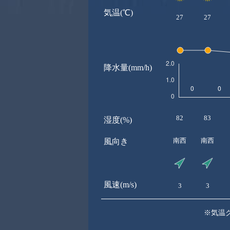
気温(℃)
27
27
降水量(mm/h)
82
83
湿度(%)
南西
南西
風向き
風速(m/s)
3
3
※気温