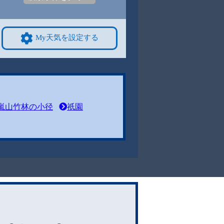
My天気を設定する
嵐山竹林の小径
祇園