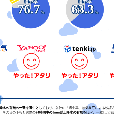
適中率
適中率
76.7
63.3
%
%
降水の有無の一致を適中としており、
各社の「適中率」は気象庁による検証
、その日の予報と実際の
24時間中の1mm以上降水の有無を比べ、
一致した場