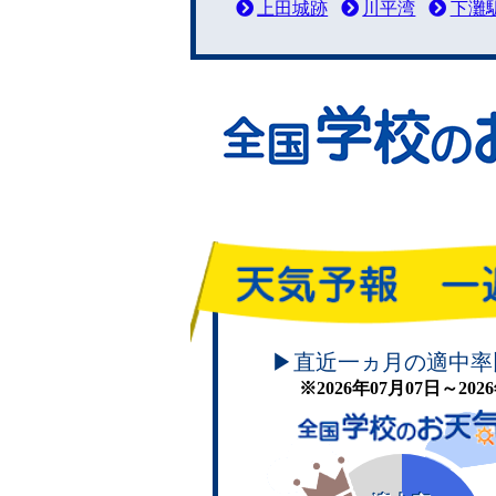
上田城跡
川平湾
下灘
頑張れ！学校のお天気
▶直近一ヵ月の適中率
※2026年07月07日～20