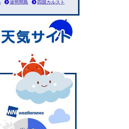
岳
波照間島
四国カルスト