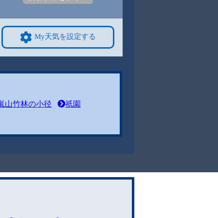
My天気を設定する
嵐山竹林の小径
祇園