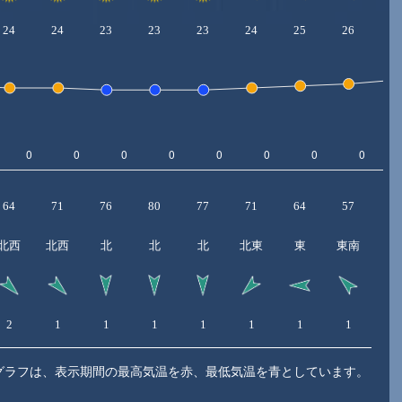
24
24
23
23
23
24
25
26
2
64
71
76
80
77
71
64
57
5
北西
北西
北
北
北
北東
東
東南
東
2
1
1
1
1
1
1
1
1
グラフは、表示期間の最高気温を赤、最低気温を青としています。