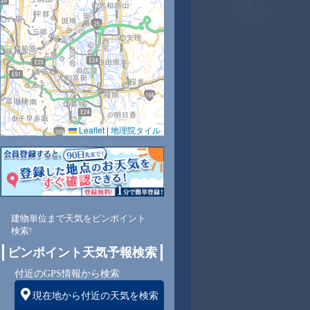
8
30
31
33
34
35
36
35
34
Leaflet
|
地理院タイル
0
43
37
32
30
30
29
31
34
南
東南
東南
南
南
南
南
南
南
建物単位まで天気をピンポイント
検索!
1
1
1
2
2
2
2
1
ピンポイント天気予報検索
付近のGPS情報から検索
現在地から付近の天気を検索