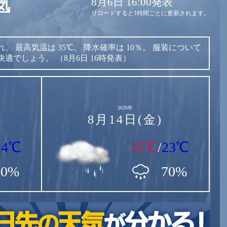
8月6日 16:00発表
気
リロードすると1時間ごとに更新されます。
れ。
最高気温は
35℃。
降水確率は
10％。
服装について
快適でしょう。
（8月6日 16時発表）
2026年
8月14日(金)
24℃
35℃
/
23℃
60%
70%