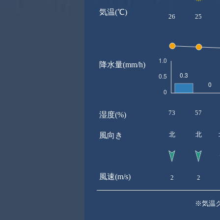
気温(℃)
26
25
降水量(mm/h)
73
57
湿度(%)
北
北
風向き
風速(m/s)
2
2
※気温