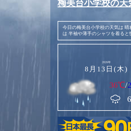
梅美台小学校の天
今日の梅美台小学校の天気は
晴
は
半袖や薄手のシャツを着ると
2026年
8月13日(木)
36℃
/