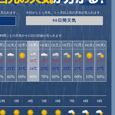
に見られます。
今日から１ヶ月先、１ヶ月以上先の天気が見られます。
90日間天気
1時間ごとの天気やその日の詳細が見られます。
(月)
(火)
(水)
(木)
(金)
(土)
(日)
(月)
(火)
(水)
11
12
13
14
15
16
17
18
19
5℃
34℃
35℃
36℃
35℃
35℃
32℃
35℃
39℃
35℃
3℃
23℃
23℃
24℃
23℃
25℃
25℃
27℃
26℃
27℃
0%
60%
60%
60%
70%
60%
40%
60%
10%
60%
2時
3時
4時
5時
6時
7時
8時
9時
10