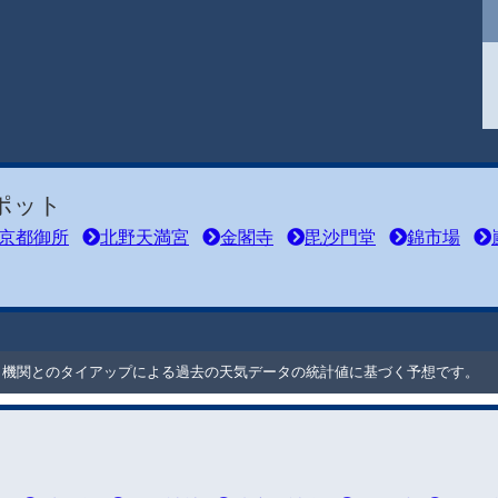
ポット
京都御所
北野天満宮
金閣寺
毘沙門堂
錦市場
ート機関とのタイアップによる過去の天気データの統計値に基づく予想です。