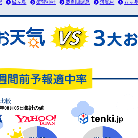
駅
城ヶ島
須賀神社
慶良間諸島
阿智村
八ヶ
比較
26年08月05日集計の値