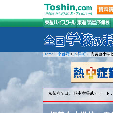
大学受験(大学入試)対策の塾・予備校なら東進
Home
>
京都府
>
木津町
>
梅美台小学
京都府では、 熱中症警戒アラート