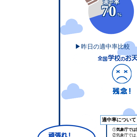
適中率
70
%
▶昨日の適中率比較
適中率について
①
気象庁では
②気象庁では