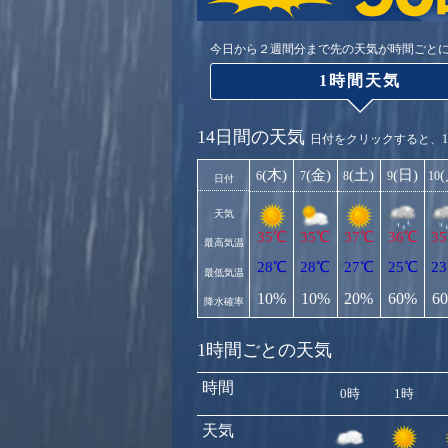
今日から２週間分まで先の天気が時間ごと
1時間天気
14日間の天気
日付をクリックすると、
(木)
(金)
(土)
(日)
6
7
8
9
10
日付
天気
35℃
35℃
37℃
36℃
3
最高気温
28℃
28℃
27℃
25℃
2
最低気温
10%
10%
20%
60%
6
降水確率
1時間ごとの天気
時間
0時
1時
天気