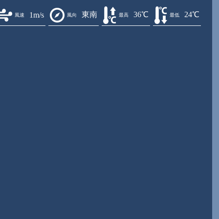
東南
36℃
24℃
1m/s
風速
風向
最高
最低