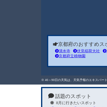
京都府のおすすめス
清水寺
伏見稲荷大社
京都府立植物園
※ 46～90日の天気は、天気予報のエキスパ
話題のスポット
8月に行きたいスポット