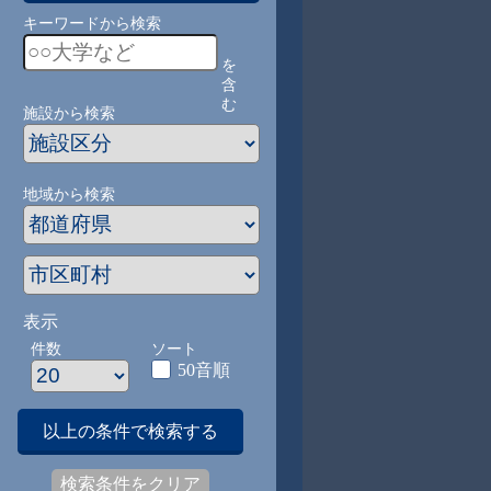
キーワードから検索
を
含
む
施設から検索
地域から検索
表示
件数
ソート
50音順
以上の条件で検索する
検索条件をクリア