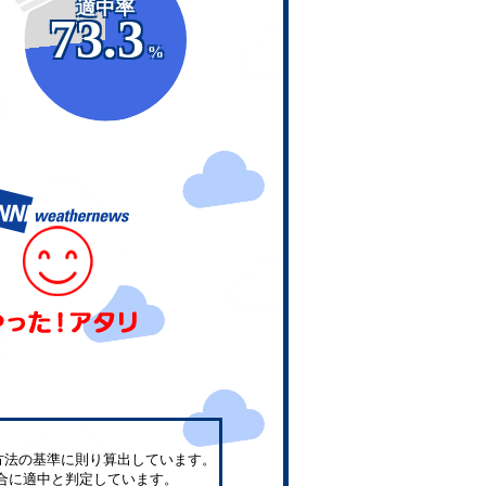
適中率
73.3
%
方法の基準に則り算出しています。
合に適中と判定しています。