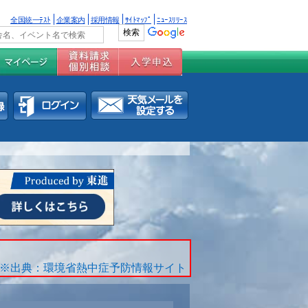
全国統一ﾃｽﾄ
企業案内
採用情報
ｻｲﾄﾏｯﾌﾟ
ﾆｭｰｽﾘﾘｰｽ
※出典：環境省熱中症予防情報サイト