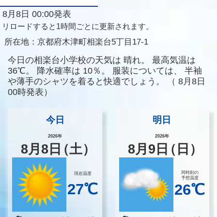
8月8日 00:00発表
リロードすると1時間ごとに更新されます。
所在地：
京都府木津町相楽台5丁目17-1
今日の相楽台小学校の天気は
晴れ。
最高気温は
36℃。
降水確率は
10％。
服装については、
半袖
や薄手のシャツを着ると快適でしょう。
（
8月8日
00時発表）
今日
明日
2026年
2026年
8
月
8
日
（土）
8
月
9
日
（日）
同時刻の
現在温度
予想温度
27℃
26℃