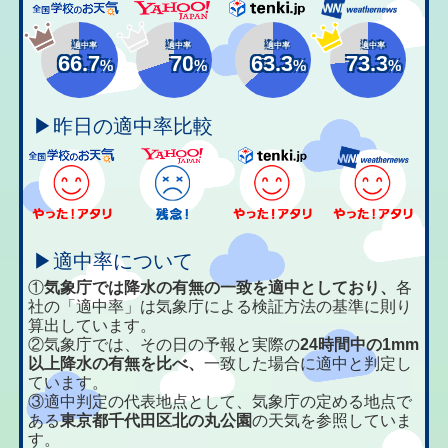
適中率
適中率
適中率
適中率
66.7
70
63.3
73.3
%
%
%
%
▶昨日の適中率比較
▶適中率について
①
気象庁では降水の有無の一致を適中としており、
各
社の「適中率」は気象庁による検証方法の基準に則り
算出しています。
②気象庁では、その日の予報と実際の
24時間中の1mm
以上降水の有無を比べ、
一致した場合に適中と判定し
ています。
③適中判定の代表地点として、気象庁の定める地点で
ある
東京都千代田区北の丸公園
の天気を参照していま
す。