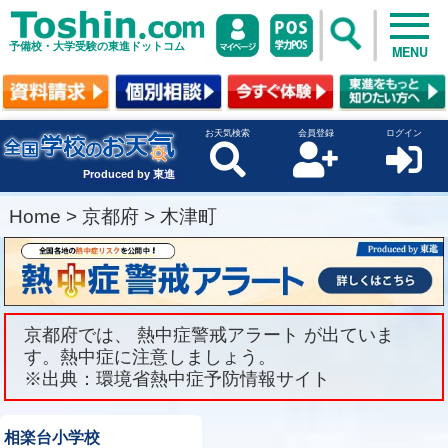
予備校・大学受験の東進ドットコム
MENU
お天気検索
会員登録
ログイン
Produced by 東進
Home
>
京都府
>
木津町
京都府では、 熱中症警戒アラート が出ていま
す。熱中症に注意しましょう。
※出典：環境省熱中症予防情報サイト
相楽台小学校