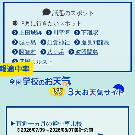
話題のスポット
8月に行きたいスポット
上田城跡
川平湾
下灘駅
城ヶ島
須賀神社
慶良間諸島
阿智村
八ヶ岳
波照間島
四国カルスト
▶直近一ヵ月の適中率比較
※2026/07/09～2026/08/07集計の値