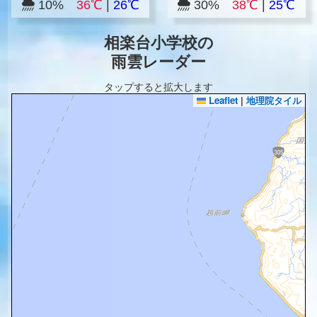
10%
36℃
|
26℃
30%
38℃
|
25℃
相楽台小学校の
雨雲レーダー
タップすると拡大します
Leaflet
|
地理院タイル