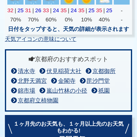
32
|
25
31
|
26
33
|
24
35
|
24
35
|
25
35
|
25
-
70%
70%
60%
0%
10%
40%
-
日付をタップすると、天気の詳細が表示されます
天気アイコンの意味について
京都府のおすすめスポット
清水寺
伏見稲荷大社
京都御所
北野天満宮
金閣寺
毘沙門堂
錦市場
嵐山竹林の小径
祇園
京都府立植物園
１ヶ月先のお天気も、
１ヶ月以上先のお天気
もわかる!