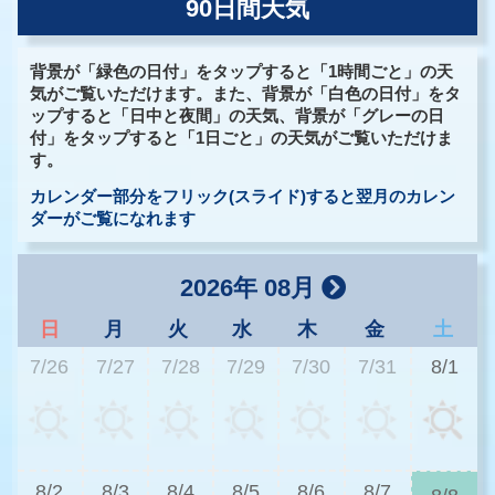
90日間天気
背景が「緑色の日付」をタップすると「1時間ごと」の天
気がご覧いただけます。また、背景が「白色の日付」をタ
ップすると「日中と夜間」の天気、背景が「グレーの日
付」をタップすると「1日ごと」の天気がご覧いただけま
す。
カレンダー部分をフリック(スライド)すると翌月のカレン
ダーがご覧になれます
2026年 08月
日
月
火
水
木
金
土
7/26
7/27
7/28
7/29
7/30
7/31
8/1
3
8/2
8/3
8/4
8/5
8/6
8/7