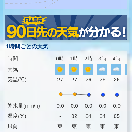
1時間ごとの天気
時間
0時
1時
2時
3時
4時
5
天気
気温(℃)
27
27
26
26
26
2
降水量(mm/h)
0.0
0.0
0.0
0.0
0.0
0
湿度(%)
-
82
84
84
85
8
風向
東
東
東
東
東