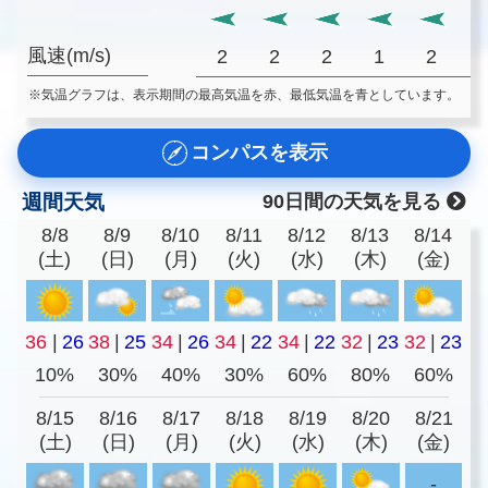
風速(m/s)
2
2
2
1
2
※気温グラフは、表示期間の最高気温を赤、最低気温を青としています。
コンパスを表示
週間天気
90日間の天気を見る
8/8
8/9
8/10
8/11
8/12
8/13
8/14
(土)
(日)
(月)
(火)
(水)
(木)
(金)
36
|
26
38
|
25
34
|
26
34
|
22
34
|
22
32
|
23
32
|
23
10%
30%
40%
30%
60%
80%
60%
8/15
8/16
8/17
8/18
8/19
8/20
8/21
(土)
(日)
(月)
(火)
(水)
(木)
(金)
-