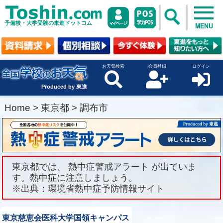
予備校・大学受験の東進ドットコム
MENU
お天気検索
会員登録
ログイン
Produced by 東進
Home
>
東京都
>
調布市
東京都では、 熱中症警戒アラート が出ていま
す。熱中症に注意しましょう。
※出典：環境省熱中症予防情報サイト
東京慈恵会医科大学国領キャンパス