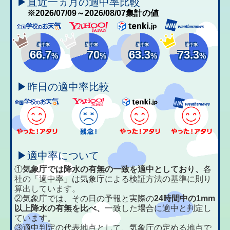
▶直近一ヵ月の適中率比較
※2026/07/09～2026/08/07集計の値
適中率
適中率
適中率
適中率
66.7
70
63.3
73.3
%
%
%
%
▶昨日の適中率比較
▶適中率について
①
気象庁では降水の有無の一致を適中としており、
各
社の「適中率」は気象庁による検証方法の基準に則り
算出しています。
②気象庁では、その日の予報と実際の
24時間中の1mm
以上降水の有無を比べ、
一致した場合に適中と判定し
ています。
③適中判定の代表地点として、気象庁の定める地点で