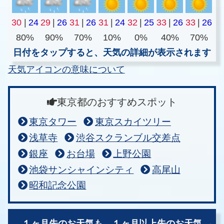
30
|
24
29
|
26
31
|
26
31
|
24
32
|
25
33
|
26
33
|
26
80%
90%
70%
10%
0%
40%
70%
日付をタップすると、天気の詳細が表示されます
天気アイコンの意味について
東京都のおすすめスポット
東京タワー
東京スカイツリー
浅草寺
渋谷スクランブル交差点
銀座
お台場
上野公園
池袋サンシャインシティ
高尾山
昭和記念公園
１ヶ月先のお天気も、
１ヶ月以上先のお天気