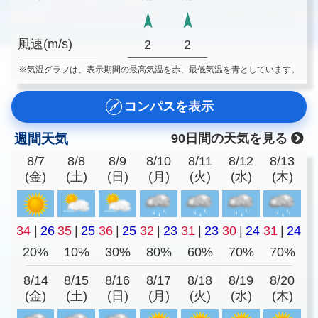
風速(m/s)
2
2
※気温グラフは、表示期間の最高気温を赤、最低気温を青としています。
コンパスを表示
週間天気
90日間の天気を見る
8/7
8/8
8/9
8/10
8/11
8/12
8/13
(金)
(土)
(日)
(月)
(火)
(水)
(木)
34
|
26
35
|
25
36
|
25
32
|
23
31
|
23
30
|
24
31
|
24
20%
10%
30%
80%
60%
70%
70%
8/14
8/15
8/16
8/17
8/18
8/19
8/20
(金)
(土)
(日)
(月)
(火)
(水)
(木)