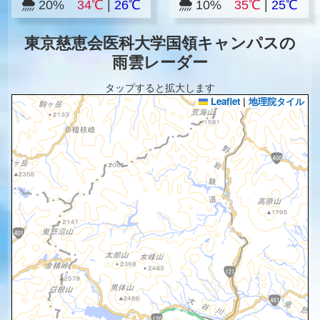
20%
34℃
|
26℃
10%
35℃
|
25℃
東京慈恵会医科大学国領キャンパスの
雨雲レーダー
タップすると拡大します
Leaflet
|
地理院タイル