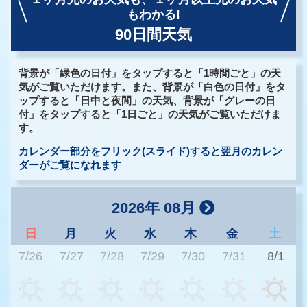
もわかる!
90日間天気
背景が「緑色の日付」をタップすると「1時間ごと」の天
気がご覧いただけます。また、背景が「白色の日付」をタ
ップすると「日中と夜間」の天気、背景が「グレーの日
付」をタップすると「1日ごと」の天気がご覧いただけま
す。
カレンダー部分をフリック(スライド)すると翌月のカレン
ダーがご覧になれます
2026年 08月
日
月
火
水
木
金
土
7/26
7/27
7/28
7/29
7/30
7/31
8/1
3