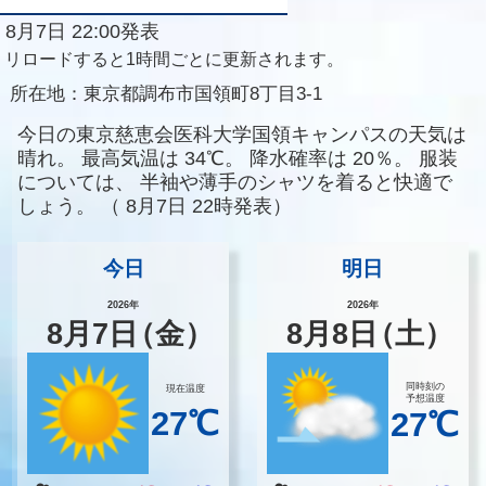
8月7日 22:00発表
リロードすると1時間ごとに更新されます。
所在地：
東京都調布市国領町8丁目3-1
今日の東京慈恵会医科大学国領キャンパスの天気は
晴れ。
最高気温は
34℃。
降水確率は
20％。
服装
については、
半袖や薄手のシャツを着ると快適で
しょう。
（
8月7日 22時発表）
今日
明日
2026年
2026年
8
月
7
日
（金）
8
月
8
日
（土）
同時刻の
現在温度
予想温度
27℃
27℃