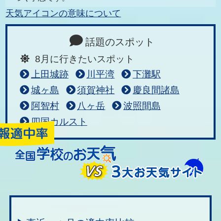
天気アイコンの意味について
話題のスポット
8月に行きたいスポット
上田城跡
川平湾
下灘駅
城ヶ島
須賀神社
慶良間諸島
阿智村
八ヶ岳
波照間島
四国カルスト