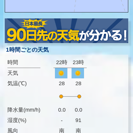
1時間ごとの天気
時間
22時
23時
天気
気温(℃)
28
28
降水量(mm/h)
0.0
0.0
湿度(%)
-
91
風向
南
南